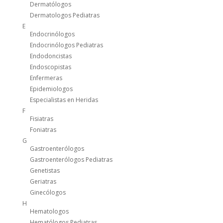
Dermatólogos
Dermatologos Pediatras
E
Endocrinólogos
Endocrinólogos Pediatras
Endodoncistas
Endoscopistas
Enfermeras
Epidemiologos
Especialistas en Heridas
F
Fisiatras
Foniatras
G
Gastroenterólogos
Gastroenterólogos Pediatras
Genetistas
Geriatras
Ginecólogos
H
Hematologos
Hematólogos Pediatras