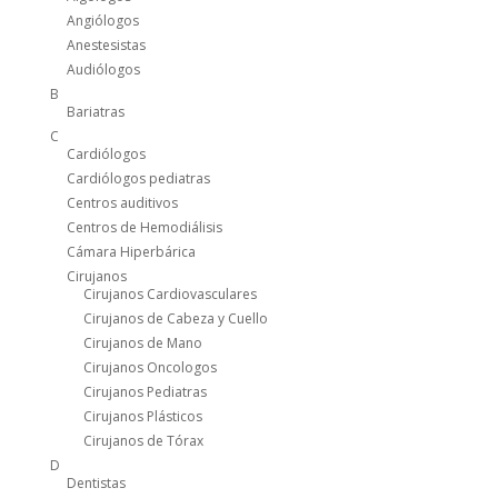
Angiólogos
Anestesistas
Audiólogos
B
Bariatras
C
Cardiólogos
Cardiólogos pediatras
Centros auditivos
Centros de Hemodiálisis
Cámara Hiperbárica
Cirujanos
Cirujanos Cardiovasculares
Cirujanos de Cabeza y Cuello
Cirujanos de Mano
Cirujanos Oncologos
Cirujanos Pediatras
Cirujanos Plásticos
Cirujanos de Tórax
D
Dentistas