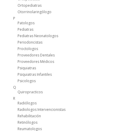
Ortopediatras
Otorrinolaringólogo
P
Patologos
Pediatras
Pediatras Neonatologos
Periodoncistas
Proctologos
Proveedores Dentales
Proveedores Médicos
Psiquiatras
Psiquiatras Infantiles
Psicologos
Q
Quiropracticos
R
Radiólogos
Radiologos Intervencionistas
Rehabilitación
Retinólogos
Reumatologos