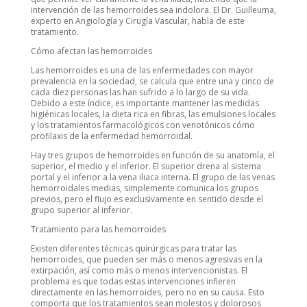
intervención de las hemorroides sea indolora. El Dr. Guilleuma,
experto en Angiología y Cirugía Vascular, habla de este
tratamiento.
Cómo afectan las hemorroides
Las hemorroides es una de las enfermedades con mayor
prevalencia en la sociedad, se calcula que entre una y cinco de
cada diez personas las han sufrido a lo largo de su vida.
Debido a este índice, es importante mantener las medidas
higiénicas locales, la dieta rica en fibras, las emulsiones locales
y los tratamientos farmacológicos con venotónicos cómo
profilaxis de la enfermedad hemorroidal.
Hay tres grupos de hemorroides en función de su anatomía, el
superior, el medio y el inferior. El superior drena al sistema
portal y el inferior a la vena iliaca interna. El grupo de las venas
hemorroidales medias, simplemente comunica los grupos
previos, pero el flujo es exclusivamente en sentido desde el
grupo superior al inferior.
Tratamiento para las hemorroides
Existen diferentes técnicas quirúrgicas para tratar las
hemorroides, que pueden ser más o menos agresivas en la
extirpación, así como más o menos intervencionistas. El
problema es que todas estas intervenciones infieren
directamente en las hemorroides, pero no en su causa. Esto
comporta que los tratamientos sean molestos y dolorosos