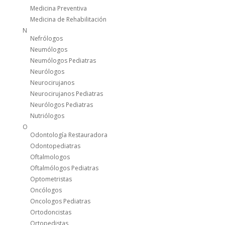
Medicina Preventiva
Medicina de Rehabilitación
N
Nefrólogos
Neumólogos
Neumólogos Pediatras
Neurólogos
Neurocirujanos
Neurocirujanos Pediatras
Neurólogos Pediatras
Nutriólogos
O
Odontología Restauradora
Odontopediatras
Oftalmologos
Oftalmólogos Pediatras
Optometristas
Oncólogos
Oncologos Pediatras
Ortodoncistas
Ortopedistas