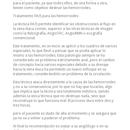
para el paciente, ya que todos ellos, de una forma u otra,
tienen como objetivo destruir las hemorroides.
Tratamiento IVUS para las hemorroides
La técnica IVUS permite identificar las obstrucciones al flujo en
la vena iliaca común, superior a las otras técnicas de imagen
como la flebografía, AngioTAC, AngioRMN o ecografía
convencional.
Este tratamiento, en un inicio se aplicó a los cuadros de varices
especiales, lo que llevó a pensar que se podía aplicar lo
mismo a las hemorroides. Esta patología siempre se ha
considerado un problema estrictamente anal, pero el cambio
de concepto hacia varices especiales debido a su drenaje
hacia la vena iliaca ha permitido un nuevo enfoque en su
tratamiento, considerándolo un problema de la circulación.
Esta técnica ataca directamente a la causa de las hemorroides
y no a su consecuencia, por lo que no hay que tocarlas, algo
que implica que la técnica sea totalmente indolora, siendo
además la única técnica que no destruye nada, sino que
reconstruye lo que funciona mal. El proceso dura entre dos y
tres horas,
pero el paciente es dado de alta al momento y se asegura que
ya no va a volver a padecer el problema.
Al final la recomendación es visitar a su angiólogo o en su