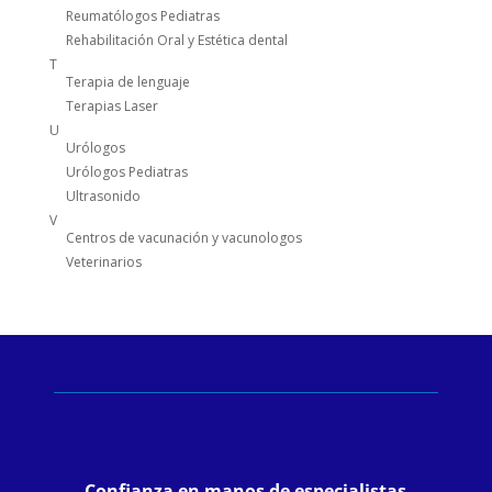
Reumatólogos Pediatras
Rehabilitación Oral y Estética dental
T
Terapia de lenguaje
Terapias Laser
U
Urólogos
Urólogos Pediatras
Ultrasonido
V
Centros de vacunación y vacunologos
Veterinarios
Confianza en manos de especialistas