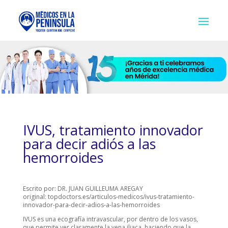
IVUS, tratamiento innovador
para decir adiós a las
hemorroides
Escrito por:
DR. JUAN GUILLEUMA AREGAY
original: topdoctors.es/articulos-medicos/ivus-tratamiento-
innovador-para-decir-adios-a-las-hemorroides
IVUS es una ecografía intravascular, por dentro de los vasos,
que permite ver claramente la vena iliaca, haciendo que la