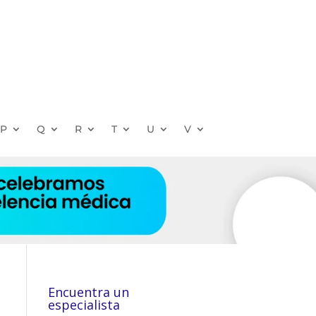
P
Q
R
T
U
V
Encuentra un
especialista