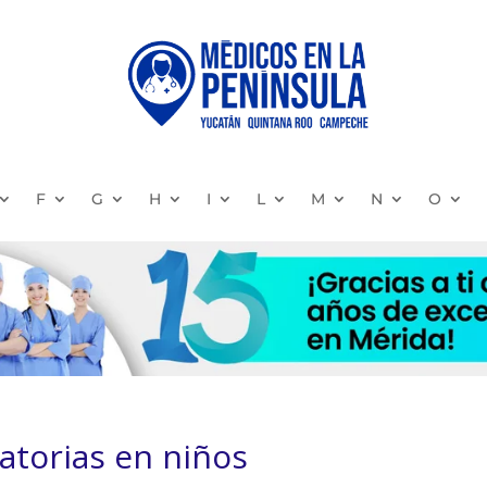
F
G
H
I
L
M
N
O
ratorias en niños