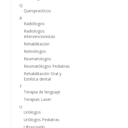
Q
Quiropracticos
R
Radiólogos
Radiologos
Intervencionistas
Rehabilitación
Retinólogos
Reumatologos
Reumatólogos Pediatras
Rehabilitación Oral y
Estética dental
T
Terapia de lenguaje
Terapias Laser
U
Urólogos
Urólogos Pediatras
Ultrasonido