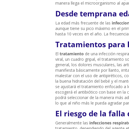
manera llega el microorganismo al apar
Desde temprana ed
La edad más frecuente de las
infeccio
aunque tiene su pico máximo en el pr
hasta 10 veces en el año. La frecuenci
Tratamientos para l
El
tratamiento
de una infección respira
viral, un cuadro gripal, el tratamiento
general, los dolores musculares, las ar
manifiesta básicamente por llanto, irrit
malestar con el uso de antipiréticos, c
la buena hidratación del bebé y el man
se ajustará el tratamiento enfocado a 
escogerá el antibiótico con base en la c
podrá seleccionar de la manera más ade
lo que al niño más le pueda agradar par
El riesgo de la fall
Generalmente las
infecciones respira
tratamiento, dependiendo del agente et