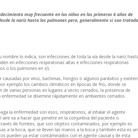
adecimiento muy frecuente en los niños en los primeros 6 años de
, desde la nariz hasta los pulmones pero, generalmente si son tratad
 nombre lo indica, son infecciones de toda la vía desde la nariz hast
iden en infecciones respiratorias altas e infecciones respiratorias
os o los pulmones en sí).
r causadas por virus, bacterias, hongos o algunos parásitos y existen
por ejemplo los cambios climáticos en épocas de frío, donde se
n de varias personas en lugares a veces cerrados, la presencia de
 enfermedad se disemine rápidamente en ambientes cerrados
ga la enfermedad son esos, respiratorios, al inhalar el agente
 aire va a hacer que penetre en la conjuntiva del paciente o
 a través de fomites, que son objetos contaminados, por ejemplo es
s a la boca, que se lleven las manos a la boca y también esta es u
tos pueden ya estar contaminados con el agente causal y de esta