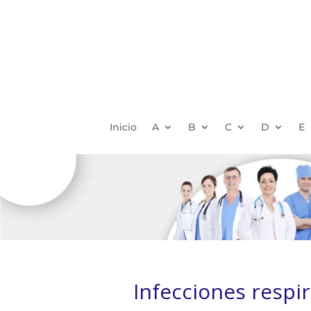
Inicio
A
B
C
D
E
Infecciones respi