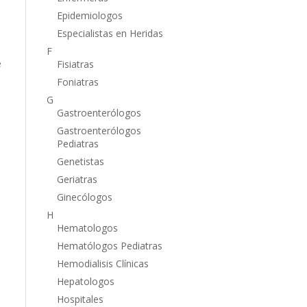
Epidemiologos
Especialistas en Heridas
F
e
Fisiatras
Foniatras
G
Gastroenterólogos
Gastroenterólogos
Pediatras
Genetistas
Geriatras
Ginecólogos
H
Hematologos
Hematólogos Pediatras
Hemodialisis Clínicas
Hepatologos
Hospitales