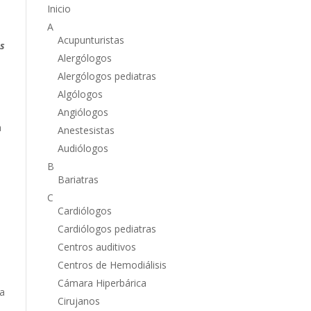
Inicio
A
Acupunturistas
as
Alergólogos
Alergólogos pediatras
Algólogos
Angiólogos
a
Anestesistas
Audiólogos
B
Bariatras
C
Cardiólogos
Cardiólogos pediatras
Centros auditivos
Centros de Hemodiálisis
Cámara Hiperbárica
na
Cirujanos