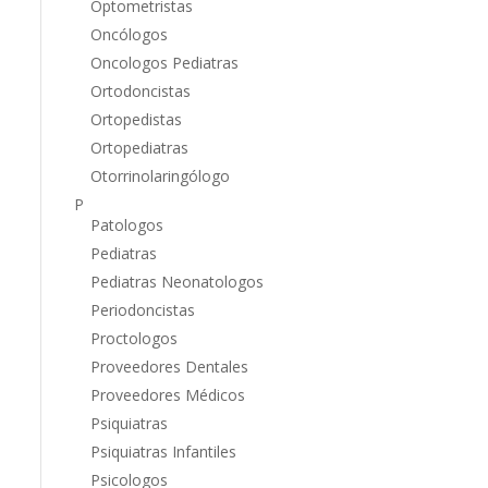
Optometristas
Oncólogos
Oncologos Pediatras
Ortodoncistas
Ortopedistas
Ortopediatras
Otorrinolaringólogo
P
Patologos
Pediatras
Pediatras Neonatologos
Periodoncistas
Proctologos
Proveedores Dentales
Proveedores Médicos
Psiquiatras
Psiquiatras Infantiles
Psicologos