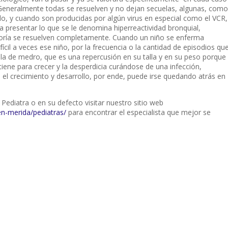
 Generalmente todas se resuelven y no dejan secuelas, algunas, como
plo, y cuando son producidas por algún virus en especial como el VCR,
a presentar lo que se le denomina hiperreactividad bronquial,
oría se resuelven completamente. Cuando un niño se enferma
ícil a veces ese niño, por la frecuencia o la cantidad de episodios qu
lla de medro, que es una repercusión en su talla y en su peso porque
e tiene para crecer y la desperdicia curándose de una infección,
 el crecimiento y desarrollo, por ende, puede irse quedando atrás en
u Pediatra o en su defecto visitar nuestro sitio web
n-merida/pediatras/
para encontrar el especialista que mejor se