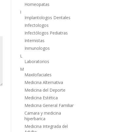
Homeopatas
I
Implantologos Dentales
Infectologos
Infectólogos Pediatras
Internistas
Inmunologos
L
Laboratorios
M
Maxilofaciales
Medicina Alternativa
Medicina del Deporte
Medicina Estética
Medicina General Familiar
Camara y medicina
hiperbarica
Medicina Integrada del
Adulto