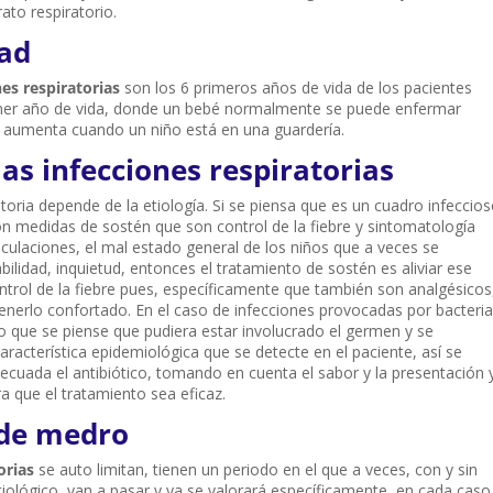
ato respiratorio.
ad
nes respiratorias
son los 6 primeros años de vida de los pacientes
imer año de vida, donde un bebé normalmente se puede enfermar
a aumenta cuando un niño está en una guardería.
as infecciones respiratorias
toria depende de la etiología. Si se piensa que es un cuadro infeccio
 son medidas de sostén que son control de la fiebre y sintomatología
ticulaciones, el mal estado general de los niños que a veces se
abilidad, inquietud, entonces el tratamiento de sostén es aliviar ese
ontrol de la fiebre pues, específicamente que también son analgésicos
tenerlo confortado. En el caso de infecciones provocadas por bacteri
lo que se piense que pudiera estar involucrado el germen y se
aracterística epidemiológica que se detecte en el paciente, así se
cuada el antibiótico, tomando en cuenta el sabor y la presentación 
a que el tratamiento sea eficaz.
a de medro
torias
se auto limitan, tienen un periodo en el que a veces, con y sin
iológico, van a pasar y ya se valorará específicamente en cada caso