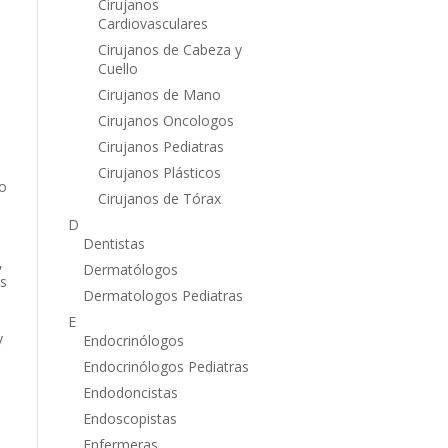
Cirujanos
Cardiovasculares
Cirujanos de Cabeza y
Cuello
Cirujanos de Mano
Cirujanos Oncologos
Cirujanos Pediatras
Cirujanos Plásticos
so
Cirujanos de Tórax
D
Dentistas
,
Dermatólogos
as
Dermatologos Pediatras
E
y
Endocrinólogos
Endocrinólogos Pediatras
Endodoncistas
Endoscopistas
Enfermeras