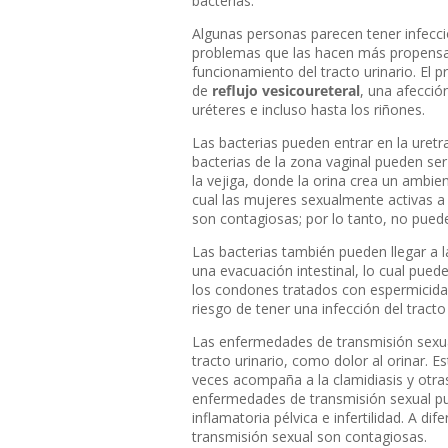
bacterias.
Algunas personas parecen tener infecci
problemas que las hacen más propensas
funcionamiento del tracto urinario. El 
de
reflujo vesicoureteral
, una afección
uréteres e incluso hasta los riñones.
Las bacterias pueden entrar en la uretr
bacterias de la zona vaginal pueden ser
la vejiga, donde la orina crea un ambien
cual las mujeres sexualmente activas a 
son contagiosas; por lo tanto, no puede
Las bacterias también pueden llegar a l
una evacuación intestinal, lo cual puede
los condones tratados con espermicida
riesgo de tener una infección del tracto 
Las enfermedades de transmisión sexual
tracto urinario, como dolor al orinar. Es
veces acompaña a la clamidiasis y otra
enfermedades de transmisión sexual pu
inflamatoria pélvica e infertilidad. A di
transmisión sexual son contagiosas.