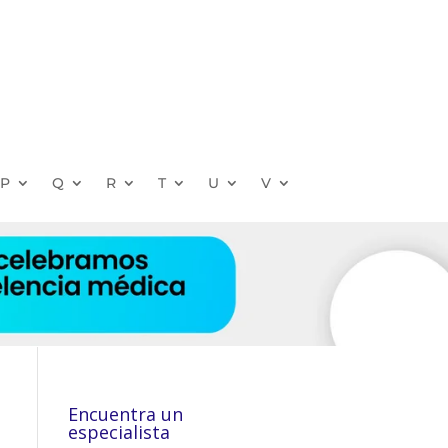
P
Q
R
T
U
V
Encuentra un
especialista