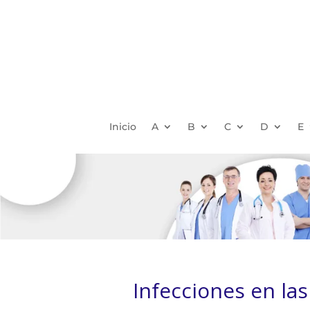
Inicio
A
B
C
D
E
Infecciones en las 