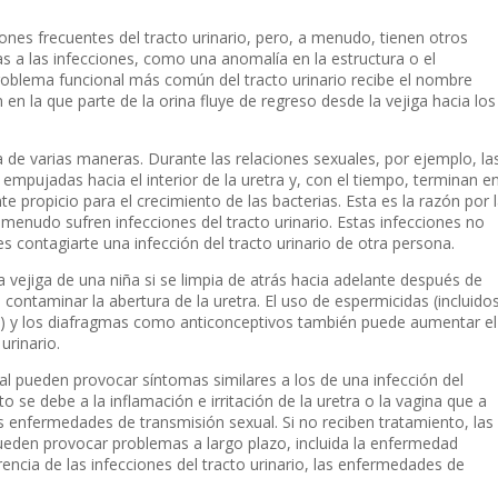
ones frecuentes del tracto urinario, pero, a menudo, tienen otros
 a las infecciones, como una anomalía en la estructura o el
problema funcional más común del tracto urinario recibe el nombre
 en la que parte de la orina fluye de regreso desde la vejiga hacia los
a de varias maneras. Durante las relaciones sexuales, por ejemplo, la
 empujadas hacia el interior de la uretra y, con el tiempo, terminan e
te propicio para el crecimiento de las bacterias. Esta es la razón por 
menudo sufren infecciones del tracto urinario. Estas infecciones no
s contagiarte una infección del tracto urinario de otra persona.
a vejiga de una niña si se limpia de atrás hacia adelante después de
 contaminar la abertura de la uretra. El uso de espermicidas (incluido
) y los diafragmas como anticonceptivos también puede aumentar el
urinario.
 pueden provocar síntomas similares a los de una infección del
to se debe a la inflamación e irritación de la uretra o la vagina que a
s enfermedades de transmisión sexual. Si no reciben tratamiento, las
eden provocar problemas a largo plazo, incluida la enfermedad
ferencia de las infecciones del tracto urinario, las enfermedades de