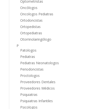
Optometristas
Oncólogos
Oncologos Pediatras
Ortodoncistas
Ortopedistas
Ortopediatras
Otorrinolaringólogo
P
Patologos
Pediatras
Pediatras Neonatologos
Periodoncistas
Proctologos
Proveedores Dentales
Proveedores Médicos
Psiquiatras
Psiquiatras Infantiles
Psicologos