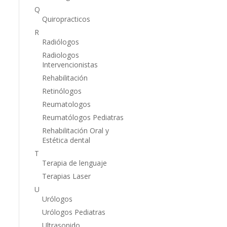
Q
Quiropracticos
R
Radiólogos
Radiologos
Intervencionistas
Rehabilitación
Retinólogos
Reumatologos
Reumatólogos Pediatras
Rehabilitación Oral y
Estética dental
T
Terapia de lenguaje
Terapias Laser
U
Urólogos
Urólogos Pediatras
Ultrasonido