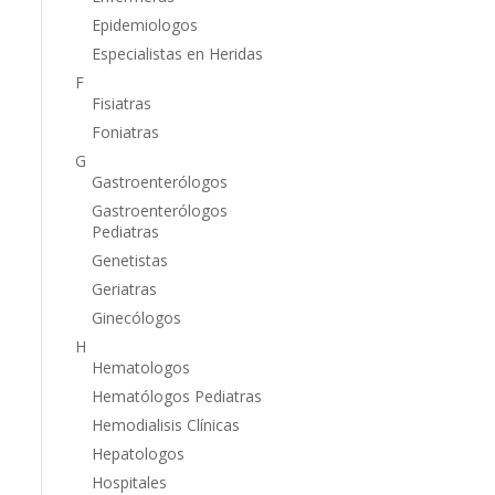
Epidemiologos
Especialistas en Heridas
F
Fisiatras
Foniatras
G
Gastroenterólogos
Gastroenterólogos
Pediatras
Genetistas
Geriatras
Ginecólogos
H
Hematologos
Hematólogos Pediatras
Hemodialisis Clínicas
Hepatologos
Hospitales