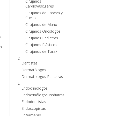
Cirujanos
Cardiovasculares
Cirujanos de Cabeza y
Cuello
Cirujanos de Mano
Cirujanos Oncologos
s
Cirujanos Pediatras
n
Cirujanos Plásticos
la
Cirujanos de Tórax
D
Dentistas
Dermatólogos
s
Dermatologos Pediatras
E
Endocrinólogos
Endocrinólogos Pediatras
Endodoncistas
Endoscopistas
Enfermeras