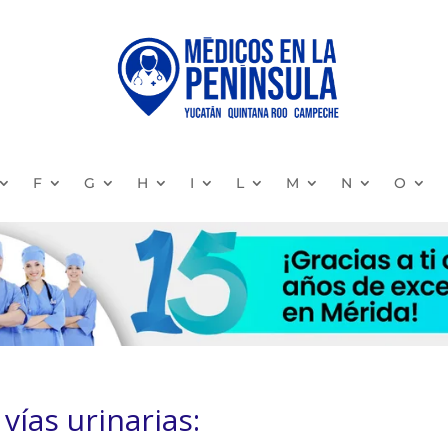
F
G
H
I
L
M
N
O
vías urinarias: