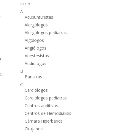
Inicio
A
e
Acupunturistas
Alergólogos
Alergólogos pediatras
Algólogos
Angiólogos
Anestesistas
n
Audiólogos
B
.
Bariatras
C
Cardiólogos
Cardiólogos pediatras
Centros auditivos
Centros de Hemodiálisis
Cámara Hiperbárica
Cirujanos