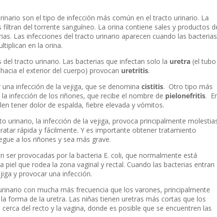
rinario son el tipo de infección más común en el tracto urinario. La
es filtran del torrente sanguíneo. La orina contiene sales y productos d
as. Las infecciones del tracto urinario aparecen cuando las bacterias
ltiplican en la orina.
s del tracto urinario. Las bacterias que infectan solo la
uretra
(el tubo
a hacia el exterior del cuerpo) provocan
uretritis
.
 una infección de la vejiga, que se denomina
cistitis
. Otro tipo más
s la infección de los riñones, que recibe el nombre de
pielonefritis
. E
len tener dolor de espalda, fiebre elevada y vómitos.
o urinario, la infección de la vejiga, provoca principalmente molestias
tratar rápida y fácilmente. Y es importante obtener tratamiento
legue a los riñones y sea más grave.
len ser provocadas por la bacteria E. coli, que normalmente está
la piel que rodea la zona vaginal y rectal. Cuando las bacterias entran
jiga y provocar una infección.
o urinario con mucha más frecuencia que los varones, principalmente
y la forma de la uretra. Las niñas tienen uretras más cortas que los
cerca del recto y la vagina, donde es posible que se encuentren las