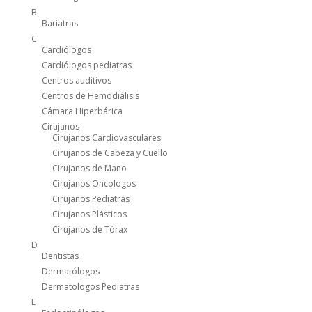
B
Bariatras
C
Cardiólogos
Cardiólogos pediatras
Centros auditivos
Centros de Hemodiálisis
Cámara Hiperbárica
Cirujanos
Cirujanos Cardiovasculares
Cirujanos de Cabeza y Cuello
Cirujanos de Mano
Cirujanos Oncologos
Cirujanos Pediatras
Cirujanos Plásticos
Cirujanos de Tórax
D
Dentistas
Dermatólogos
Dermatologos Pediatras
E