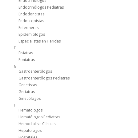
Endocrinólogos
Endocrinólogos Pediatras
Endodoncistas
Endoscopistas
Enfermeras
Epidemiologos
Especialistas en Heridas
F
Fisiatras
Foniatras
G
Gastroenterólogos
Gastroenterólogos Pediatras
Genetistas
Geriatras
Ginecólogos
H
Hematologos
Hematólogos Pediatras
Hemodialisis Clínicas
Hepatologos
Hospitales