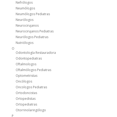
Nefrólogos
Neumólogos
Neumólogos Pediatras
Neurólogos
Neurocirujanos
Neurocirujanos Pediatras
Neurólogos Pediatras
Nutriólogos
O
Odontología Restauradora
Odontopediatras
Oftalmologos
Oftalmólogos Pediatras
Optometristas
Oncólogos
Oncologos Pediatras
Ortodoncistas
Ortopedistas
Ortopediatras
Otorrinolaringólogo
P