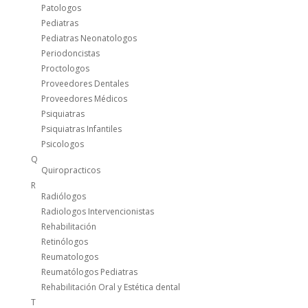
Patologos
Pediatras
Pediatras Neonatologos
Periodoncistas
Proctologos
Proveedores Dentales
Proveedores Médicos
Psiquiatras
Psiquiatras Infantiles
Psicologos
Q
Quiropracticos
R
Radiólogos
Radiologos Intervencionistas
Rehabilitación
Retinólogos
Reumatologos
Reumatólogos Pediatras
Rehabilitación Oral y Estética dental
T