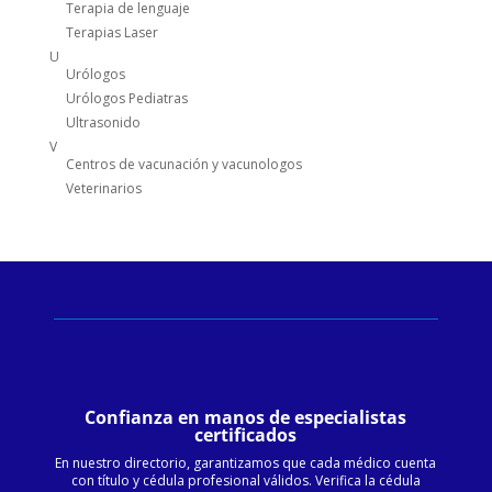
Terapia de lenguaje
Terapias Laser
U
Urólogos
Urólogos Pediatras
Ultrasonido
V
Centros de vacunación y vacunologos
Veterinarios
Confianza en manos de especialistas
certificados
En nuestro directorio, garantizamos que cada médico cuenta
con título y cédula profesional válidos. Verifica la cédula