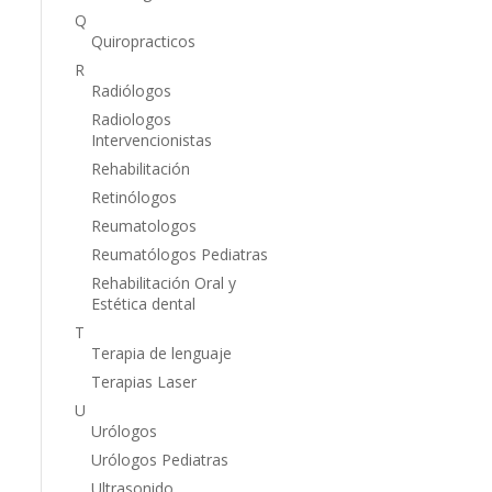
Q
Quiropracticos
R
Radiólogos
Radiologos
Intervencionistas
Rehabilitación
Retinólogos
Reumatologos
Reumatólogos Pediatras
Rehabilitación Oral y
Estética dental
T
Terapia de lenguaje
Terapias Laser
U
Urólogos
Urólogos Pediatras
Ultrasonido