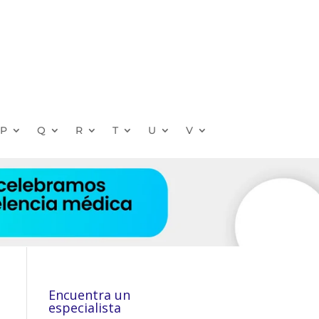
P
Q
R
T
U
V
Encuentra un
especialista