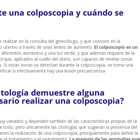
e una colposcopia y cuándo se
realizar en la consulta del ginecólogo, y que consiste en la
llo uterino a través de unas lentes de aumento.
El colposcopio es un
diferentes aumentos y una luz verde, y que además requiere de la
gol que, aplicados al cuello del útero, son capaces de revelar zonas
. Si estas zonas se detectan durante la colposcopia, se toma una
ificar si efectivamente hay una lesión precancerosa
itología demuestre alguna
ario realizar una colposcopia?
muy variados y dependen también de las características propias de la
 todo, pero únicamente las citologías que sugieran la presencia del
en la realización de una colposcopia, principalmente para definir la
r el tratamiento y el seguimiento.
La mayoría de las anomalías que