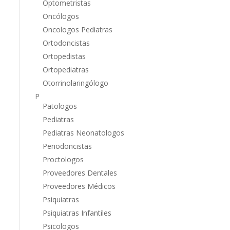
Optometristas
Oncólogos
Oncologos Pediatras
Ortodoncistas
Ortopedistas
Ortopediatras
Otorrinolaringólogo
P
Patologos
Pediatras
Pediatras Neonatologos
Periodoncistas
Proctologos
Proveedores Dentales
Proveedores Médicos
Psiquiatras
Psiquiatras Infantiles
Psicologos