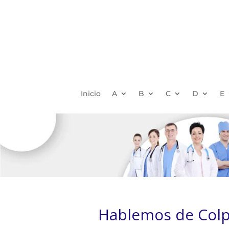
Inicio
A
B
C
D
E
Hablemos de Colp