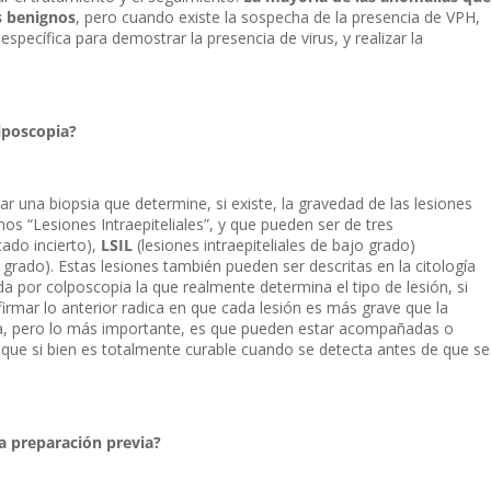
s benignos
, pero cuando existe la sospecha de la presencia de VPH,
ecífica para demostrar la presencia de virus, y realizar la
lposcopia?
ar una biopsia que determine, si existe, la gravedad de las lesiones
os “Lesiones Intraepiteliales”, y que pueden ser de tres
icado incierto),
LSIL
(lesiones intraepiteliales de bajo grado)
o grado). Estas lesiones también pueden ser descritas en la citología
da por colposcopia la que realmente determina el tipo de lesión, si
firmar lo anterior radica en que cada lesión es más grave que la
sta, pero lo más importante, es que pueden estar acompañadas o
, que si bien es totalmente curable cuando se detecta antes de que s
na preparación previa?