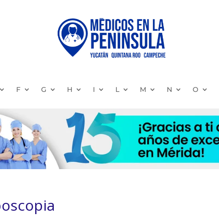
F
G
H
I
L
M
N
O
oscopia