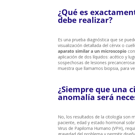
¿Qué es exactament
debe realizar?
Es una prueba diagnóstica que se puede 
visualización detallada del cérvix o cue
aparato similar a un microscopio
con 
aplicación de dos líquidos: acético y lu
sospechosas de lesiones precancerosas
muestra que llamamos biopsia, para ver
¿Siempre que una c
anomalía será neces
No, los resultados de la citología son 
paciente, edad y estado hormonal sobre
Virus de Papiloma Humano (VPH), requier
gravedad del problema y permitir diseña