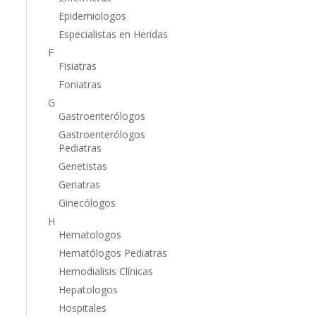
Epidemiologos
Especialistas en Heridas
F
Fisiatras
Foniatras
G
Gastroenterólogos
Gastroenterólogos
Pediatras
Genetistas
Geriatras
Ginecólogos
H
Hematologos
Hematólogos Pediatras
Hemodialisis Clínicas
Hepatologos
Hospitales