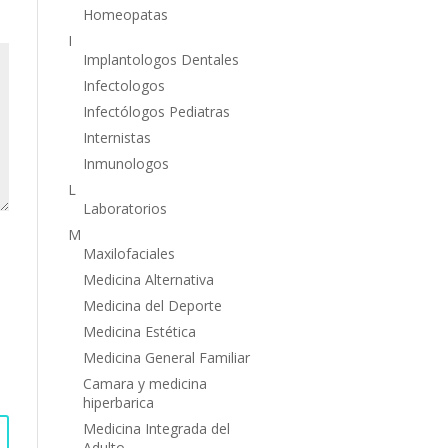
Homeopatas
I
Implantologos Dentales
Infectologos
Infectólogos Pediatras
Internistas
Inmunologos
L
Laboratorios
M
Maxilofaciales
Medicina Alternativa
Medicina del Deporte
Medicina Estética
Medicina General Familiar
Camara y medicina
hiperbarica
Medicina Integrada del
Adulto