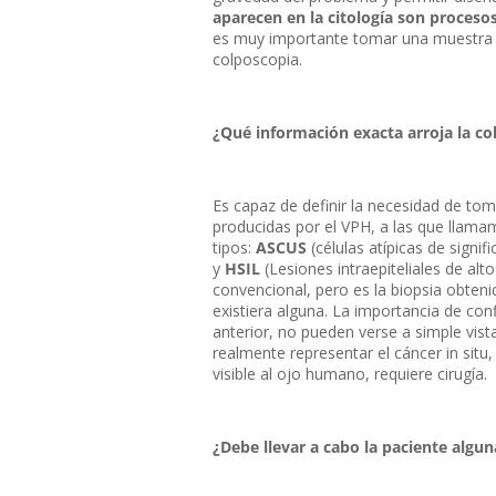
aparecen en la citología son proceso
es muy importante tomar una muestra esp
colposcopia.
¿Qué información exacta arroja la co
Es capaz de definir la necesidad de tom
producidas por el VPH, a las que llamam
tipos:
ASCUS
(células atípicas de signif
y
HSIL
(Lesiones intraepiteliales de alt
convencional, pero es la biopsia obteni
existiera alguna. La importancia de con
anterior, no pueden verse a simple vi
realmente representar el cáncer in situ
visible al ojo humano, requiere cirugía.
¿Debe llevar a cabo la paciente algu