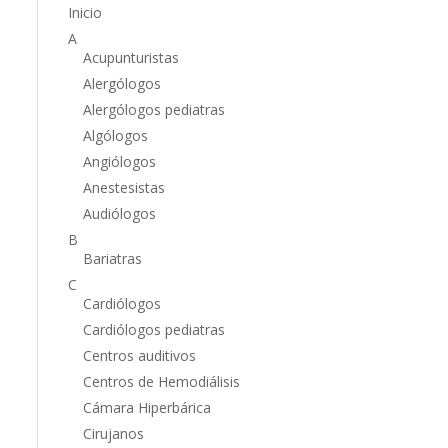
Inicio
A
Acupunturistas
Alergólogos
Alergólogos pediatras
Algólogos
Angiólogos
Anestesistas
Audiólogos
B
Bariatras
C
Cardiólogos
Cardiólogos pediatras
Centros auditivos
Centros de Hemodiálisis
Cámara Hiperbárica
Cirujanos