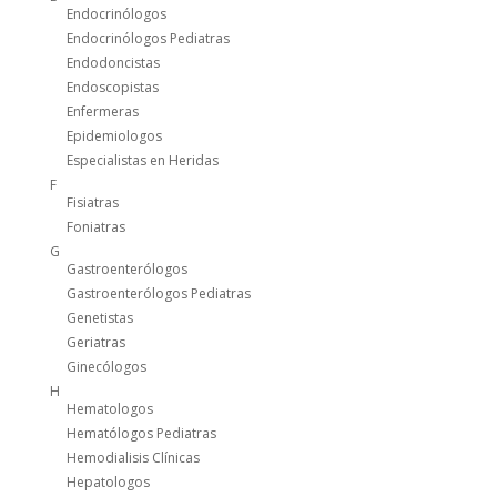
Endocrinólogos
Endocrinólogos Pediatras
Endodoncistas
Endoscopistas
Enfermeras
Epidemiologos
Especialistas en Heridas
F
Fisiatras
Foniatras
G
Gastroenterólogos
Gastroenterólogos Pediatras
Genetistas
Geriatras
Ginecólogos
H
Hematologos
Hematólogos Pediatras
Hemodialisis Clínicas
Hepatologos