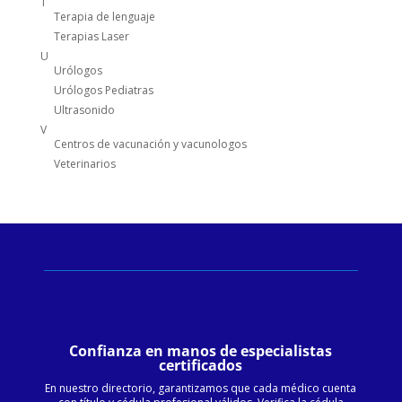
T
Terapia de lenguaje
Terapias Laser
U
Urólogos
Urólogos Pediatras
Ultrasonido
V
Centros de vacunación y vacunologos
Veterinarios
Confianza en manos de especialistas
certificados
En nuestro directorio, garantizamos que cada médico cuenta