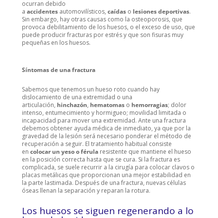
ocurran debido
a
accidentes
automovilísticos,
caídas
o
lesiones deportivas
.
Sin embargo, hay otras causas como la osteoporosis, que
provoca debilitamiento de los huesos, o el exceso de uso, que
puede producir fracturas por estrés y que son fisuras muy
pequeñas en los huesos.
Síntomas de una fractura
Sabemos que tenemos un hueso roto cuando hay
dislocamiento de una extremidad o una
articulación,
hinchazón
,
hematomas
o
hemorragias
; dolor
intenso, entumecimiento y hormigueo; movilidad limitada o
incapacidad para mover una extremidad. Ante una fractura
debemos obtener ayuda médica de inmediato, ya que por la
gravedad de la lesión será necesario ponderar el método de
recuperación a seguir. El tratamiento habitual consiste
en
colocar un yeso o férula
resistente que mantiene el hueso
en la posición correcta hasta que se cura. Si la fractura es
complicada, se suele recurrir a la cirugía para colocar clavos o
placas metálicas que proporcionan una mejor estabilidad en
la parte lastimada. Después de una fractura, nuevas células
óseas llenan la separación y reparan la rotura.
Los huesos se siguen regenerando a lo