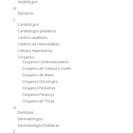
Audiólogos
B
Bariatras
C
Cardiólogos
Cardiólogos pediatras
Centros auditivos
Centros de Hemodiálisis
Cámara Hiperbárica
Cirujanos
Cirujanos Cardiovasculares
Cirujanos de Cabeza y Cuello
Cirujanos de Mano
Cirujanos Oncologos
Cirujanos Pediatras
Cirujanos Plásticos
Cirujanos de Tórax
D
Dentistas
Dermatólogos
Dermatologos Pediatras
E