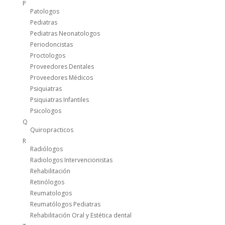
P
Patologos
Pediatras
Pediatras Neonatologos
Periodoncistas
Proctologos
Proveedores Dentales
Proveedores Médicos
Psiquiatras
Psiquiatras Infantiles
Psicologos
Q
Quiropracticos
R
Radiólogos
Radiologos Intervencionistas
Rehabilitación
Retinólogos
Reumatologos
Reumatólogos Pediatras
Rehabilitación Oral y Estética dental