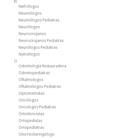
N
Nefrólogos
Neumólogos
Neumólogos Pediatras
Neurólogos
Neurocirujanos
Neurocirujanos Pediatras
Neurólogos Pediatras
Nutriólogos
O
Odontología Restauradora
Odontopediatras
Oftalmologos
Oftalmólogos Pediatras
Optometristas
Oncólogos
Oncologos Pediatras
Ortodoncistas
Ortopedistas
Ortopediatras
Otorrinolaringólogo