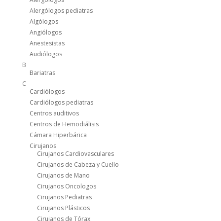
Alergólogos pediatras
Algólogos
Angiólogos
Anestesistas
Audiólogos
B
Bariatras
C
Cardiólogos
Cardiólogos pediatras
Centros auditivos
Centros de Hemodiálisis
Cámara Hiperbárica
Cirujanos
Cirujanos Cardiovasculares
Cirujanos de Cabeza y Cuello
Cirujanos de Mano
Cirujanos Oncologos
Cirujanos Pediatras
Cirujanos Plásticos
Cirujanos de Tórax