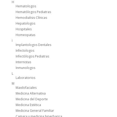
H
Hematologos
Hematólogos Pediatras
Hemodialisis Clínicas
Hepatologos
Hospitales
Homeopatas
I
Implantologos Dentales
Infectologos
Infectólogos Pediatras
Internistas
Inmunologos
L
Laboratorios
M
Maxilofaciales
Medicina Alternativa
Medicina del Deporte
Medicina Estética
Medicina General Familiar
Camara y medicina hiperbarica