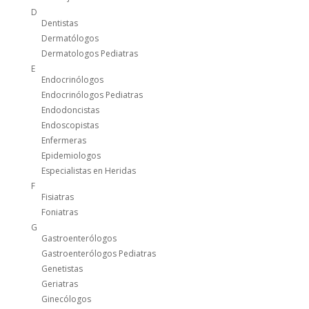
D
Dentistas
Dermatólogos
Dermatologos Pediatras
E
Endocrinólogos
Endocrinólogos Pediatras
Endodoncistas
Endoscopistas
Enfermeras
Epidemiologos
Especialistas en Heridas
F
Fisiatras
Foniatras
G
Gastroenterólogos
Gastroenterólogos Pediatras
Genetistas
Geriatras
Ginecólogos