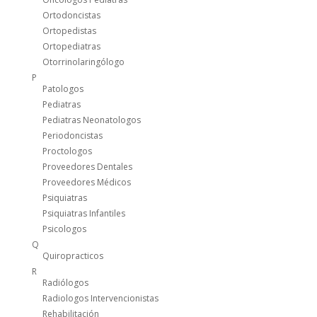
Ortodoncistas
Ortopedistas
Ortopediatras
Otorrinolaringólogo
P
Patologos
Pediatras
Pediatras Neonatologos
Periodoncistas
Proctologos
Proveedores Dentales
Proveedores Médicos
Psiquiatras
Psiquiatras Infantiles
Psicologos
Q
Quiropracticos
R
Radiólogos
Radiologos Intervencionistas
Rehabilitación