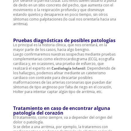
por delante la parrilla costal. Los niños suelen situarlo a punta
de dedo en un sitio concreto del pecho, que aumenta con el
movimiento o la respiración profunda y que disminuye
estando quietos y desaparece en poco tiempo, sin otros
síntomas como palpitaciones (lo cual nos orientaría hacia una
arritmia).
Pruebas diagnósticas de posibles patologías
Lo principal es la historia clínica, que nos orientará, en la
mayor parte de los casos, hacia algo benigno.
Luego confirmaremos nuestras sospechas mediante pruebas
complementarias como electrocardiograma (ECG), ecografía
cardíaca y, en ocasiones, una prueba de esfuerzo, que
realizará el experto en
Cardiología Infantil
. Dependiendo de
los hallazgos, podemos afinar mediante un cateterismo
cardiaco con contraste para descartar posibles
malformaciones de las arterias coronarias que puedan dar
síntomas de tipo anginoso por falta de riego en el corazón,
Holter para intentar captar algún tipo de arritmia, etc.
Tratamiento en caso de encontrar alguna
patología del corazón
El tratamiento, como siempre, va a depender del origen del
dolor o patología.
Si se debe a una arritmia, por ejemplo, la trataremos con