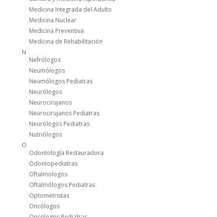
Medicina Integrada del Adulto
Medicina Nuclear
Medicina Preventiva
Medicina de Rehabilitación
N
Nefrólogos
Neumólogos
Neumólogos Pediatras
Neurólogos
Neurocirujanos
Neurocirujanos Pediatras
Neurólogos Pediatras
Nutriólogos
O
Odontología Restauradora
Odontopediatras
Oftalmologos
Oftalmólogos Pediatras
Optometristas
Oncólogos
Oncologos Pediatras