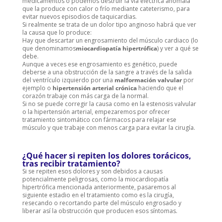
medicamentos o podemos destruir la vía eléctrica anómala
que la produce con calor o frío mediante cateterismo, para
evitar nuevos episodios de taquicardias.
Si realmente se trata de un dolor tipo anginoso habrá que ver
la causa que lo produce:
Hay que descartar un engrosamiento del músculo cardiaco (lo
que denominamos
miocardiopatía hipertrófica
) y ver a qué se
debe.
Aunque a veces ese engrosamiento es genético, puede
deberse a una obstrucción de la sangre a través de la salida
del ventrículo izquierdo por una
malformación valvular
por
ejemplo o
hipertensión arterial crónica
haciendo que el
corazón trabaje con más carga de la normal.
Si no se puede corregir la causa como en la estenosis valvular
o la hipertensión arterial, empezaremos por ofrecer
tratamiento sintomático con fármacos para relajar ese
músculo y que trabaje con menos carga para evitar la cirugía.
¿Qué hacer si repiten los dolores torácicos,
tras recibir tratamiento?
Si se repiten esos dolores y son debidos a causas
potencialmente peligrosas, como la miocardiopatía
hipertrófica mencionada anteriormente, pasaremos al
siguiente estadio en el tratamiento como es la cirugía,
resecando o recortando parte del músculo engrosado y
liberar así la obstrucción que producen esos síntomas.