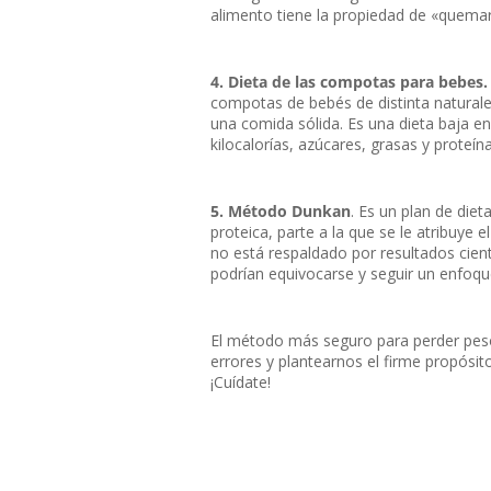
alimento tiene la propiedad de «quemar
4. Dieta de las compotas para bebes.
compotas de bebés de distinta naturalez
una comida sólida. Es una dieta baja en
kilocalorías, azúcares, grasas y proteín
5. Método Dunkan
. Es un plan de die
proteica, parte a la que se le atribuye
no está respaldado por resultados cient
podrían equivocarse y seguir un enfoqu
El método más seguro para perder peso
errores y plantearnos el firme propósit
¡Cuídate!