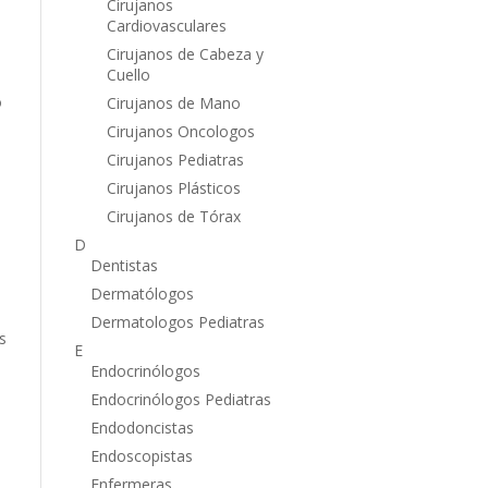
Cirujanos
Cardiovasculares
Cirujanos de Cabeza y
Cuello
o
Cirujanos de Mano
Cirujanos Oncologos
Cirujanos Pediatras
Cirujanos Plásticos
Cirujanos de Tórax
D
Dentistas
Dermatólogos
Dermatologos Pediatras
s
E
Endocrinólogos
Endocrinólogos Pediatras
Endodoncistas
Endoscopistas
Enfermeras