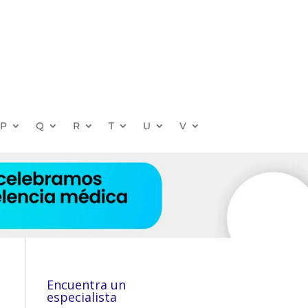
P
Q
R
T
U
V
Encuentra un
especialista