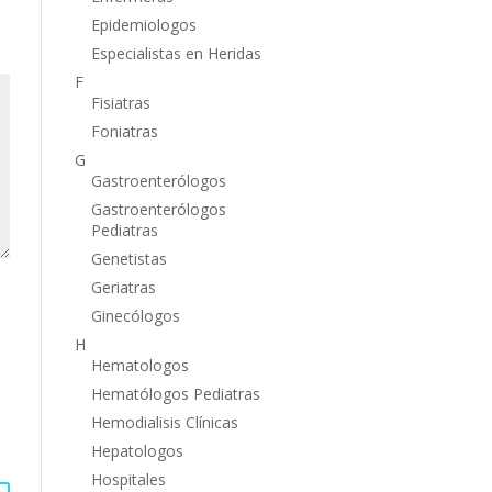
Epidemiologos
Especialistas en Heridas
F
Fisiatras
Foniatras
G
Gastroenterólogos
Gastroenterólogos
Pediatras
Genetistas
Geriatras
Ginecólogos
H
Hematologos
Hematólogos Pediatras
Hemodialisis Clínicas
Hepatologos
Hospitales