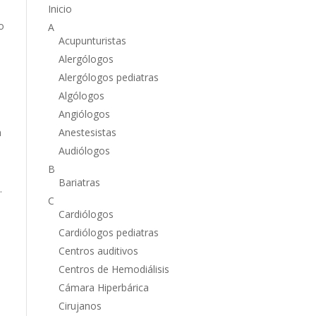
Inicio
o
A
Acupunturistas
Alergólogos
Alergólogos pediatras
Algólogos
Angiólogos
n
Anestesistas
Audiólogos
B
Bariatras
.
C
Cardiólogos
Cardiólogos pediatras
Centros auditivos
Centros de Hemodiálisis
Cámara Hiperbárica
Cirujanos