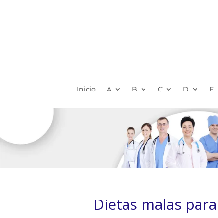
Inicio
A
B
C
D
E
Dietas malas para 