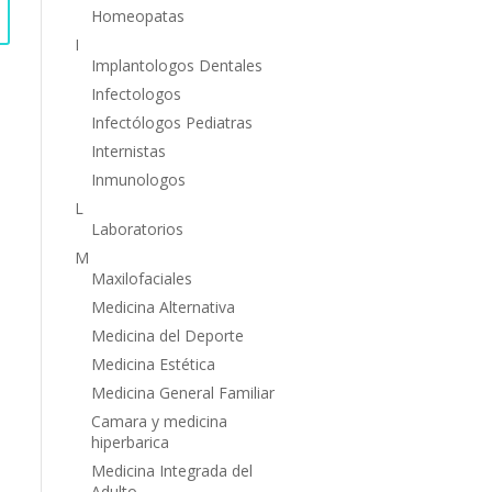
Homeopatas
I
Implantologos Dentales
Infectologos
Infectólogos Pediatras
Internistas
Inmunologos
L
Laboratorios
M
Maxilofaciales
Medicina Alternativa
Medicina del Deporte
Medicina Estética
Medicina General Familiar
Camara y medicina
hiperbarica
Medicina Integrada del
Adulto