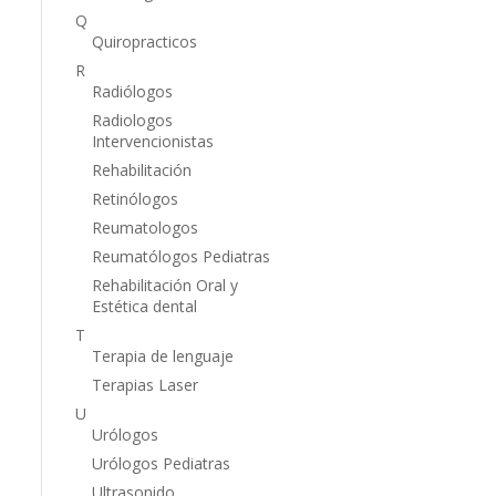
Q
Quiropracticos
R
Radiólogos
Radiologos
Intervencionistas
Rehabilitación
Retinólogos
Reumatologos
Reumatólogos Pediatras
Rehabilitación Oral y
Estética dental
T
Terapia de lenguaje
Terapias Laser
U
Urólogos
Urólogos Pediatras
Ultrasonido