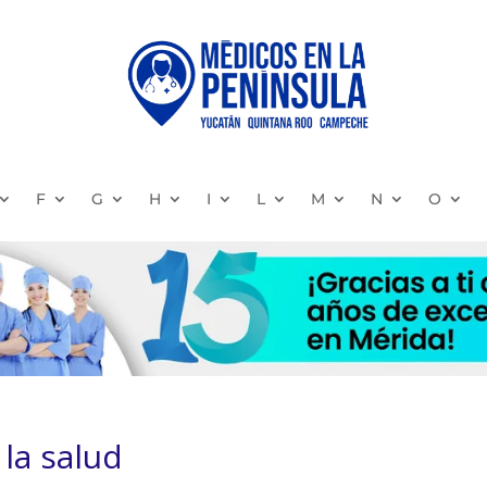
F
G
H
I
L
M
N
O
la salud