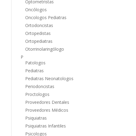
Optometristas
Oncólogos
Oncologos Pediatras
Ortodoncistas
Ortopedistas
Ortopediatras
Otorrinolaringólogo
P
Patologos
Pediatras
Pediatras Neonatologos
Periodoncistas
Proctologos
Proveedores Dentales
Proveedores Médicos
Psiquiatras
Psiquiatras Infantiles
Psicologos