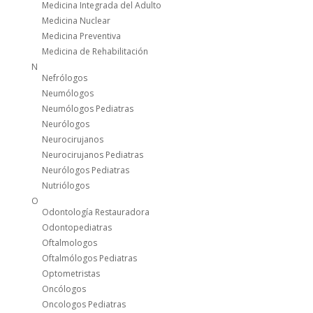
Medicina Integrada del Adulto
Medicina Nuclear
Medicina Preventiva
Medicina de Rehabilitación
N
Nefrólogos
Neumólogos
Neumólogos Pediatras
Neurólogos
Neurocirujanos
Neurocirujanos Pediatras
Neurólogos Pediatras
Nutriólogos
O
Odontología Restauradora
Odontopediatras
Oftalmologos
Oftalmólogos Pediatras
Optometristas
Oncólogos
Oncologos Pediatras