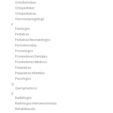
Ortodoncistas
Ortopedistas
Ortopediatras
Otorrinolaringólogo
P
Patologos
Pediatras
Pediatras Neonatologos
Periodoncistas
Proctologos
Proveedores Dentales
Proveedores Médicos
Psiquiatras
Psiquiatras Infantiles
Psicologos
Q
Quiropracticos
R
Radiólogos
Radiologos Intervencionistas
Rehabilitación