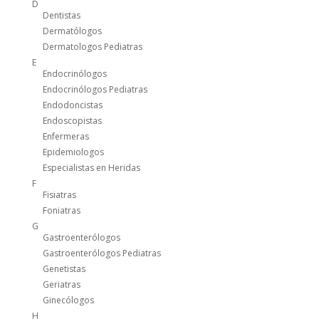
D
Dentistas
Dermatólogos
Dermatologos Pediatras
E
Endocrinólogos
Endocrinólogos Pediatras
Endodoncistas
Endoscopistas
Enfermeras
Epidemiologos
Especialistas en Heridas
F
Fisiatras
Foniatras
G
Gastroenterólogos
Gastroenterólogos Pediatras
Genetistas
Geriatras
Ginecólogos
H