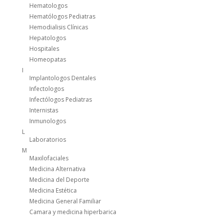
Hematologos
Hematólogos Pediatras
Hemodialisis Clínicas
Hepatologos
Hospitales
Homeopatas
I
Implantologos Dentales
Infectologos
Infectólogos Pediatras
Internistas
Inmunologos
L
Laboratorios
M
Maxilofaciales
Medicina Alternativa
Medicina del Deporte
Medicina Estética
Medicina General Familiar
Camara y medicina hiperbarica