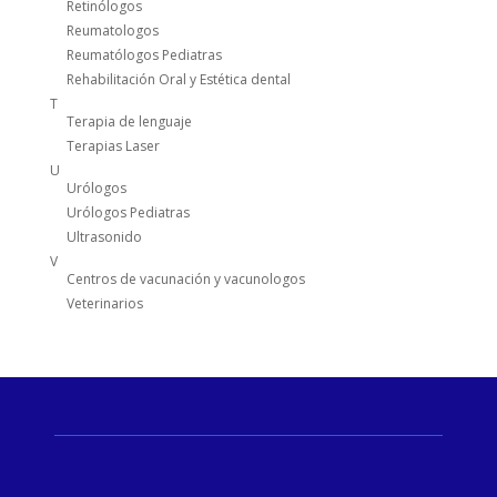
Retinólogos
Reumatologos
Reumatólogos Pediatras
Rehabilitación Oral y Estética dental
T
Terapia de lenguaje
Terapias Laser
U
Urólogos
Urólogos Pediatras
Ultrasonido
V
Centros de vacunación y vacunologos
Veterinarios