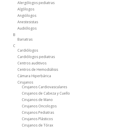
Alergólogos pediatras
Algólogos
Angiólogos
Anestesistas
Audiólogos
B
Bariatras
C
Cardiólogos
Cardiólogos pediatras
Centros auditivos
Centros de Hemodiálisis
Cámara Hiperbárica
Cirujanos
Cirujanos Cardiovasculares
Cirujanos de Cabeza y Cuello
Cirujanos de Mano
Cirujanos Oncologos
Cirujanos Pediatras
Cirujanos Plásticos
Cirujanos de Tórax