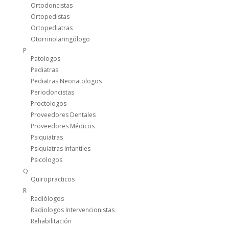
Ortodoncistas
Ortopedistas
Ortopediatras
Otorrinolaringólogo
P
Patologos
Pediatras
Pediatras Neonatologos
Periodoncistas
Proctologos
Proveedores Dentales
Proveedores Médicos
Psiquiatras
Psiquiatras Infantiles
Psicologos
Q
Quiropracticos
R
Radiólogos
Radiologos Intervencionistas
Rehabilitación