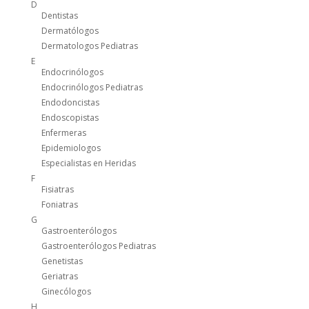
D
Dentistas
Dermatólogos
Dermatologos Pediatras
E
Endocrinólogos
Endocrinólogos Pediatras
Endodoncistas
Endoscopistas
Enfermeras
Epidemiologos
Especialistas en Heridas
F
Fisiatras
Foniatras
G
Gastroenterólogos
Gastroenterólogos Pediatras
Genetistas
Geriatras
Ginecólogos
H