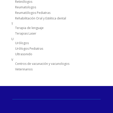
Retinólogos
Reumatologos
Reumatólogos Pediatras
Rehabilitación Oral y Estética dental
T
Terapia de lenguaje
Terapias Laser
U
Urólogos
Urólogos Pediatras
Ultrasonido
V
Centros de vacunación y vacunologos
Veterinarios