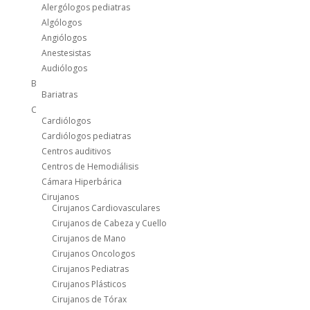
Alergólogos pediatras
Algólogos
Angiólogos
Anestesistas
Audiólogos
B
Bariatras
C
Cardiólogos
Cardiólogos pediatras
Centros auditivos
Centros de Hemodiálisis
Cámara Hiperbárica
Cirujanos
Cirujanos Cardiovasculares
Cirujanos de Cabeza y Cuello
Cirujanos de Mano
Cirujanos Oncologos
Cirujanos Pediatras
Cirujanos Plásticos
Cirujanos de Tórax