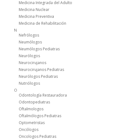
Medicina Integrada del Adulto
Medicina Nuclear
Medicina Preventiva
Medicina de Rehabilitación
N
Nefrólogos
Neumólogos
Neumólogos Pediatras
Neurólogos
Neurocirujanos
Neurocirujanos Pediatras
Neurólogos Pediatras
Nutriólogos
O
Odontología Restauradora
Odontopediatras
Oftalmologos
Oftalmólogos Pediatras
Optometristas
Oncólogos
Oncologos Pediatras