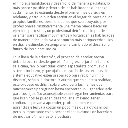
el niño sus habilidades y desarrollo de manera paulatina, lo
más precoz posible y dentro de las habilidades que tenga
cada infante. Se estimula desde el primer mes de vida en
adelante, y esto lo pueden recibir en el hogar de parte de los
propios familiares, pero lo ideal es que sea apoyado por
profesionales. “Instintivamente una mamá puede hacer un
ejercicio, pero si hay un profesional detrás que lo puede
orientar para facilitar movimientos y fortalecer las habilidades
de manera adecuada, va a ser mucho más enriquecedor. Hoy
en día, la estimulación temprana ha cambiado el desarrollo
futuro de los niños”, indica.
En la línea de la educación, el proceso de escolarización
debería ocurrir desde que el niño ingresa al jardín infantil o
sala cuna, “en lo particular, como especialista promuevo el
sistema inclusivo, y que ojalá la mayoría de los recintos del
sistema educativo estén preparado para recibir un niño
distinto”, señaló la doctora. Y afirma que en nuestra realidad,
este proceso es difícil, sobre todo para las mamás que
muchas veces peregrinan hasta encontrar un lugar adecuado
para sus hijos. “Lo aconsejable es entregar herramientas para
que los niños se puedan desarrollar al máximo, tener
confianza que van a aprender, probablemente ese
aprendizaje les va a costar un poco más que a otros niños,
pero lo importante es no perder el entusiasmos de hacerlo y
de motivarlo”, manifestó la pediatra.