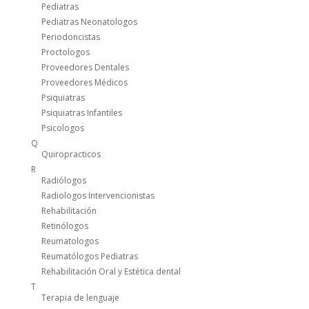
Pediatras
Pediatras Neonatologos
Periodoncistas
Proctologos
Proveedores Dentales
Proveedores Médicos
Psiquiatras
Psiquiatras Infantiles
Psicologos
Q
Quiropracticos
R
Radiólogos
Radiologos Intervencionistas
Rehabilitación
Retinólogos
Reumatologos
Reumatólogos Pediatras
Rehabilitación Oral y Estética dental
T
Terapia de lenguaje