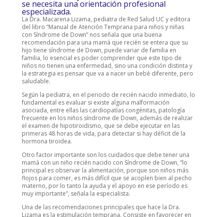
se necesita una orientación profesional
especializada.
La Dra. Macarena Lizama, pediatra de Red Salud UC y editora
del libro “Manual de Atención Temprana para niños y niñas
con Síndrome de Down” nos señala que una buena
recomendación para una mamá que recién se entera que su
hijo tiene síndrome de Down, puede variar de familia en
familia, lo esencial es poder comprender que este tipo de
niños no tienen una enfermedad, sino una condición distinta y
la estrategia es pensar que va a nacer un bebé diferente, pero
saludable.
Según la pediatra, en el periodo de recién nacido inmediato, lo
fundamental es evaluar si existe alguna malformación
asociada, entre ellas las cardiopatías congénitas, patología
frecuente en los niños síndrome de Down, además de realizar
el examen de hipotiroidismo, que se debe ejecutar en las
primeras 48 horas de vida, para detectar si hay déficit de la
hormona tiroidea.
Otro factor importante son los cuidados que debe tener una
mamá con un niño recién nacido con Síndrome de Down, “lo
principal es observar la alimentación, porque son niños más
flojos para comer, es más difícil que se acoplen bien al pecho
materno, por lo tanto la ayuda y el apoyo en ese período es
muy importante”, señala la especialista.
Una de las recomendaciones principales que hace la Dra.
Lizama es la estimulación temprana. Consiste en favorecer en