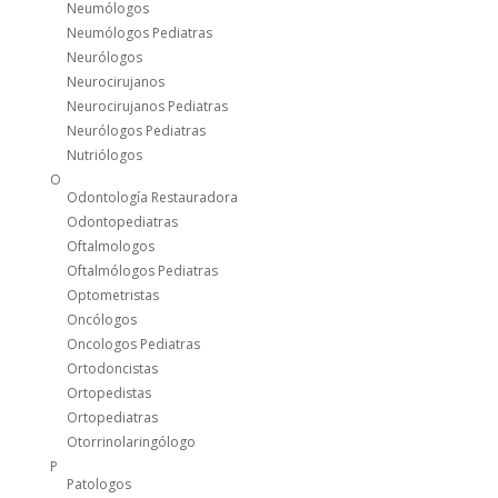
Neumólogos
Neumólogos Pediatras
Neurólogos
Neurocirujanos
Neurocirujanos Pediatras
Neurólogos Pediatras
Nutriólogos
O
Odontología Restauradora
Odontopediatras
Oftalmologos
Oftalmólogos Pediatras
Optometristas
Oncólogos
Oncologos Pediatras
Ortodoncistas
Ortopedistas
Ortopediatras
Otorrinolaringólogo
P
Patologos