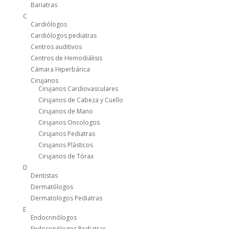
Bariatras
C
Cardiólogos
Cardiólogos pediatras
Centros auditivos
Centros de Hemodiálisis
Cámara Hiperbárica
Cirujanos
Cirujanos Cardiovasculares
Cirujanos de Cabeza y Cuello
Cirujanos de Mano
Cirujanos Oncologos
Cirujanos Pediatras
Cirujanos Plásticos
Cirujanos de Tórax
D
Dentistas
Dermatólogos
Dermatologos Pediatras
E
Endocrinólogos
Endocrinólogos Pediatras