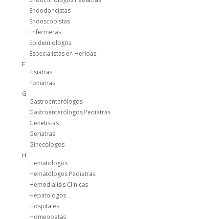
Endodoncistas
Endoscopistas
Enfermeras
Epidemiologos
Especialistas en Heridas
F
Fisiatras
Foniatras
G
Gastroenterólogos
Gastroenterólogos Pediatras
Genetistas
Geriatras
Ginecólogos
H
Hematologos
Hematólogos Pediatras
Hemodialisis Clínicas
Hepatologos
Hospitales
Homeopatas