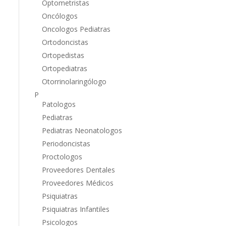
Optometristas
Oncólogos
Oncologos Pediatras
Ortodoncistas
Ortopedistas
Ortopediatras
Otorrinolaringólogo
P
Patologos
Pediatras
Pediatras Neonatologos
Periodoncistas
Proctologos
Proveedores Dentales
Proveedores Médicos
Psiquiatras
Psiquiatras Infantiles
Psicologos