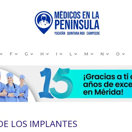
F
G
H
I
L
M
N
O
DE LOS IMPLANTES