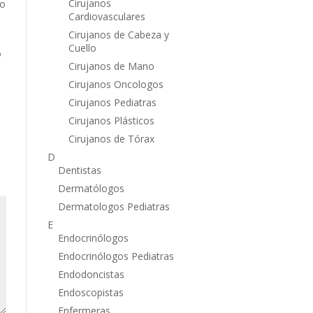
Cirujanos
do
Cardiovasculares
Cirujanos de Cabeza y
Cuello
o
Cirujanos de Mano
Cirujanos Oncologos
Cirujanos Pediatras
Cirujanos Plásticos
Cirujanos de Tórax
D
Dentistas
Dermatólogos
Dermatologos Pediatras
E
Endocrinólogos
Endocrinólogos Pediatras
Endodoncistas
Endoscopistas
Enfermeras