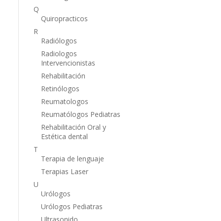
Q
Quiropracticos
R
Radiólogos
Radiologos
Intervencionistas
Rehabilitación
Retinólogos
Reumatologos
Reumatólogos Pediatras
Rehabilitación Oral y
Estética dental
T
Terapia de lenguaje
Terapias Laser
U
Urólogos
Urólogos Pediatras
Ultrasonido