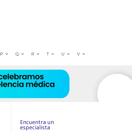
P
Q
R
T
U
V
Encuentra un
especialista