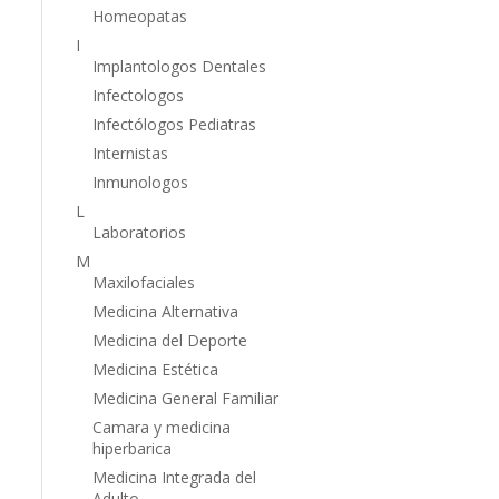
Homeopatas
I
Implantologos Dentales
Infectologos
Infectólogos Pediatras
Internistas
Inmunologos
L
Laboratorios
M
Maxilofaciales
Medicina Alternativa
Medicina del Deporte
Medicina Estética
Medicina General Familiar
Camara y medicina
hiperbarica
Medicina Integrada del
Adulto