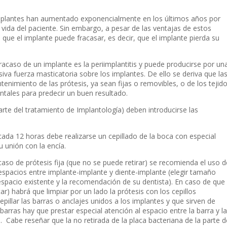
mplantes han aumentado exponencialmente en los últimos años por
 vida del paciente. Sin embargo, a pesar de las ventajas de estos
que el implante puede fracasar, es decir, que el implante pierda su
caso de un implante es la periimplantitis y puede producirse por un
iva fuerza masticatoria sobre los implantes. De ello se deriva que la
enimiento de las prótesis, ya sean fijas o removibles, o de los tejid
tales para predecir un buen resultado.
parte del tratamiento de Implantología) deben introducirse las
da 12 horas debe realizarse un cepillado de la boca con especial
u unión con la encía.
 caso de prótesis fija (que no se puede retirar) se recomienda el uso d
 espacios entre implante-implante y diente-implante (elegir tamaño
pacio existente y la recomendación de su dentista). En caso de que
ar) habrá que limpiar por un lado la prótesis con los cepillos
epillar las barras o anclajes unidos a los implantes y que sirven de
 barras hay que prestar especial atención al espacio entre la barra y la
a. Cabe reseñar que la no retirada de la placa bacteriana de la parte d