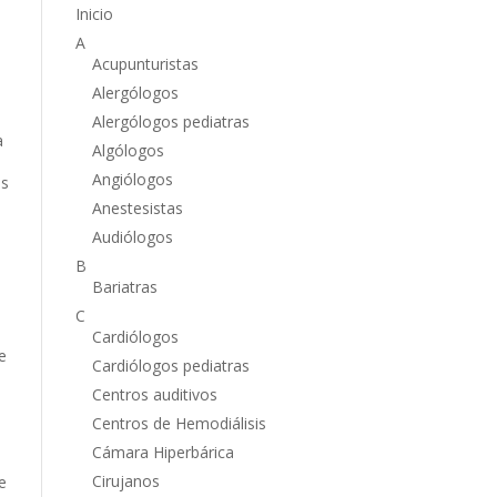
Inicio
A
Acupunturistas
Alergólogos
Alergólogos pediatras
a
Algólogos
s
Angiólogos
os
Anestesistas
Audiólogos
B
Bariatras
C
Cardiólogos
e
Cardiólogos pediatras
Centros auditivos
Centros de Hemodiálisis
Cámara Hiperbárica
Cirujanos
e