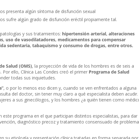
os presenta algún síntoma de disfunción sexual
s sufre algún grado de disfunción eréctil propiamente tal.
 patologías y sus tratamientos:
hipertensión arterial, alteraciones
tus, uso de vasodilatadores, medicamentos para compensar
ida sedentaria, tabaquismo y consumo de drogas, entre otros.
de Salud (OMS)
, la proyección de vida de los hombres es de seis a
 Por ello, Clínica Las Condes creó el primer
Programa de Salud
onder todas sus inquietudes.
a”
, o por lo menos eso dicen y, cuando se ven enfrentados a alguna
onsulta del doctor, sin tener muy claro a qué especialista deben acudir.
mujeres a sus ginecólogos, y los hombres ¿a quién tienen como médic
 este programa en el que participan distintos especialistas, para dar
revención, diagnóstico precoz y tratamiento consensuado de problem
 en su etiología y presentación clínica tratadas en forma separada por