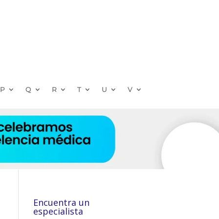
P
Q
R
T
U
V
Encuentra un
especialista