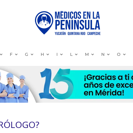
F
G
H
I
L
M
N
O
URÓLOGO?