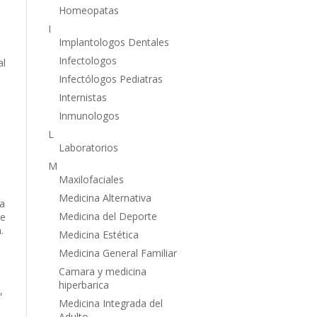
Homeopatas
I
Implantologos Dentales
Infectologos
al
Infectólogos Pediatras
Internistas
Inmunologos
L
Laboratorios
M
Maxilofaciales
Medicina Alternativa
a
Medicina del Deporte
ce
.
Medicina Estética
Medicina General Familiar
Camara y medicina
hiperbarica
,
Medicina Integrada del
Adulto