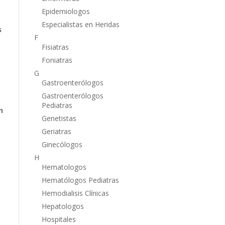
Epidemiologos
Especialistas en Heridas
s
F
Fisiatras
Foniatras
G
Gastroenterólogos
Gastroenterólogos
Pediatras
n
Genetistas
Geriatras
Ginecólogos
H
Hematologos
Hematólogos Pediatras
Hemodialisis Clínicas
Hepatologos
Hospitales