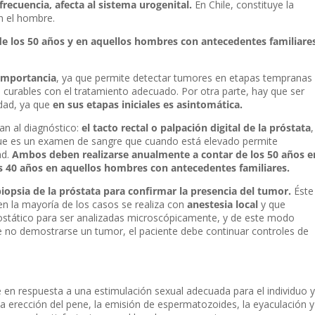
recuencia, afecta al sistema urogenital.
En Chile, constituye la
n el hombre.
e los 50 años y en aquellos hombres con antecedentes familiare
 importancia
, ya que permite detectar tumores en etapas tempranas
n curables con el tratamiento adecuado. Por otra parte, hay que ser
dad, ya que
en sus etapas iniciales es asintomática.
an al diagnóstico:
el tacto rectal o palpación digital de la próstata
,
ue es un examen de sangre que cuando está elevado permite
ad.
Ambos deben realizarse anualmente a contar de los 50 años e
os 40 años en aquellos hombres con antecedentes familiares.
iopsia de la próstata para confirmar la presencia del tumor.
Éste
n la mayoría de los casos se realiza con
anestesia local
y que
rostático para ser analizadas microscópicamente, y de este modo
De no demostrarse un tumor, el paciente debe continuar controles de
 en respuesta a una estimulación sexual adecuada para el individuo y
la erección del pene, la emisión de espermatozoides, la eyaculación y