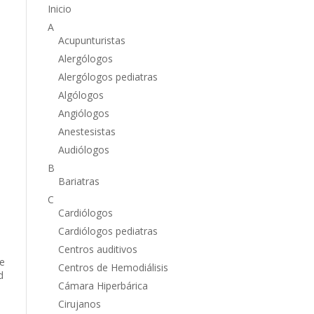
Inicio
A
Acupunturistas
Alergólogos
Alergólogos pediatras
Algólogos
Angiólogos
Anestesistas
Audiólogos
B
Bariatras
C
Cardiólogos
Cardiólogos pediatras
Centros auditivos
de
Centros de Hemodiálisis
d
Cámara Hiperbárica
Cirujanos