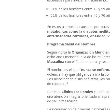
estudiadas para indicar el tratamiento.
31% de los hombres entre 18 y 59 añ
52% de los hombres entre 40 y 70 año
En estos últimos, la causa es por otras
metabólicas como la diabetes melli
enfermedades cardiacas, obesidad, v
Programa Salud del Hombre
Según indica la
Organización Mundial 
ocho años menor que la de las mujeres.
Masculina
con el fin de orientar y resp
El hombre es el que
“nunca se enferm
dolencia, hay que obligarlos a ir a la c
Los niños tienen a sus pediatras, las 
de cabecera?
Por eso,
Clínica Las Condes
cuenta con
una atención integral orientada a la p
de salud masculina.
La interrelación de diversas patologías