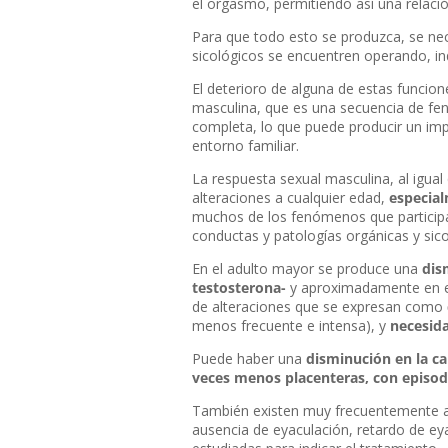
el orgasmo, permitiendo así una relació
Para que todo esto se produzca, se ne
sicológicos se encuentren operando, in
El deterioro de alguna de estas funcion
masculina, que es una secuencia de fen
completa, lo que puede producir un impo
entorno familiar.
La respuesta sexual masculina, al igual
alteraciones a cualquier edad,
especial
muchos de los fenómenos que participa
conductas y patologías orgánicas y sico
En el adulto mayor se produce una
dis
testosterona-
y aproximadamente en el
de alteraciones que se expresan como
menos frecuente e intensa), y
necesid
Puede haber una
disminución en la ca
veces menos placenteras, con episo
También existen muy frecuentemente al
ausencia de eyaculación, retardo de e