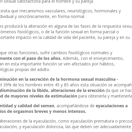
n sexual satisfactoria para el hombre y su pareja.
cesita que mecanismos vasculares, neurológicos, hormonales y
dividual y sincrónicamente, en forma normal.
es producirá la alteración en alguna de las fases de la respuesta sexu
ómenos fisiológicos, o de la función sexual en forma parcial o
rtante impacto en la calidad de vida del paciente, su pareja y en su
 que otras funciones, sufre cambios fisiológicos normales y
mente con el paso de los años.
Además, con el envejecimiento,
n en esta importante función se ven afectados por hábitos,
lógicas propias del adulto.
minución en la secreción de la hormona sexual masculina -
 39% de los hombres entre 45 y 85 años esta situación se acompañ
disminución de la libido, alteraciones de la erección
(la que se ha
ad de mayores niveles de estimulación
para obtenerla y mantenerla
ntidad y calidad del semen
, acompañándose de
eyaculaciones a
dios de orgasmos breves y menos intensos.
teraciones de la eyaculación, como eyaculación prematura o precoz
yaculación, y eyaculación dolorosa, las que deben ser adecuadamente