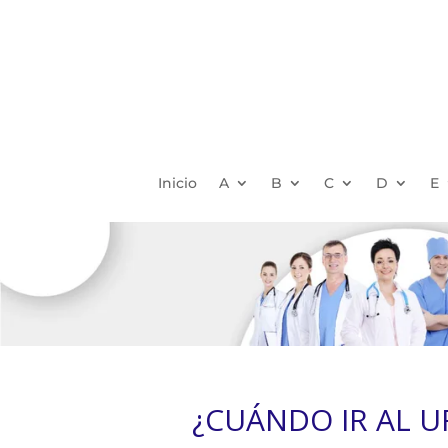
Inicio
A
B
C
D
E
¿CUÁNDO IR AL 