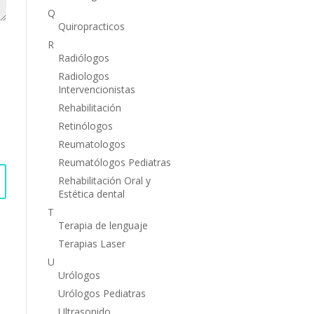
Q
Quiropracticos
R
Radiólogos
Radiologos
Intervencionistas
Rehabilitación
Retinólogos
Reumatologos
Reumatólogos Pediatras
Rehabilitación Oral y
Estética dental
T
Terapia de lenguaje
Terapias Laser
U
Urólogos
Urólogos Pediatras
Ultrasonido