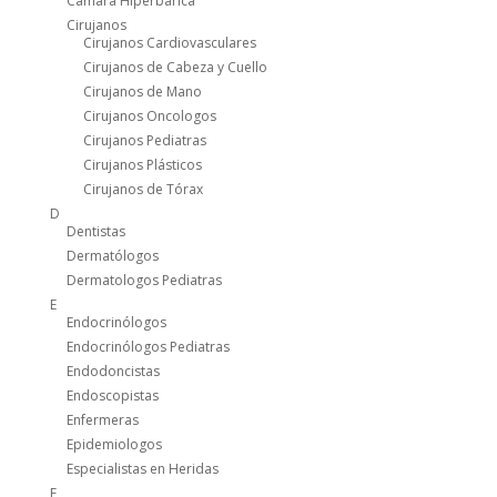
Cámara Hiperbárica
Cirujanos
Cirujanos Cardiovasculares
Cirujanos de Cabeza y Cuello
Cirujanos de Mano
Cirujanos Oncologos
Cirujanos Pediatras
Cirujanos Plásticos
Cirujanos de Tórax
D
Dentistas
Dermatólogos
Dermatologos Pediatras
E
Endocrinólogos
Endocrinólogos Pediatras
Endodoncistas
Endoscopistas
Enfermeras
Epidemiologos
Especialistas en Heridas
F