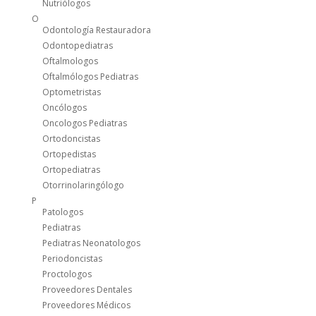
Nutriólogos
O
Odontología Restauradora
Odontopediatras
Oftalmologos
Oftalmólogos Pediatras
Optometristas
Oncólogos
Oncologos Pediatras
Ortodoncistas
Ortopedistas
Ortopediatras
Otorrinolaringólogo
P
Patologos
Pediatras
Pediatras Neonatologos
Periodoncistas
Proctologos
Proveedores Dentales
Proveedores Médicos