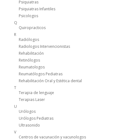
Psiquiatras
Psiquiatras Infantiles
Psicologos
Q
Quiropracticos
R
Radiólogos
Radiologos Intervencionistas
Rehabilitación
Retinólogos
Reumatologos
Reumatólogos Pediatras
Rehabilitación Oral y Estética dental
T
Terapia de lenguaje
Terapias Laser
U
Urólogos
Urólogos Pediatras
Ultrasonido
V
Centros de vacunación y vacunologos