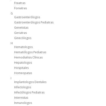
Fisiatras
Foniatras
G
Gastroenterólogos
Gastroenterólogos Pediatras
Genetistas
Geriatras
Ginecólogos
H
Hematologos
Hematólogos Pediatras
Hemodialisis Clínicas
Hepatologos
Hospitales
Homeopatas
I
Implantologos Dentales
Infectologos
Infectólogos Pediatras
Internistas
Inmunologos