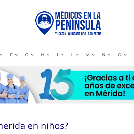
F
G
H
I
L
M
N
O
herida en niños?