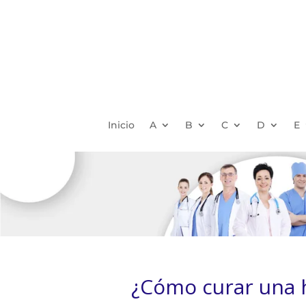
Inicio
A
B
C
D
E
¿Cómo curar una 