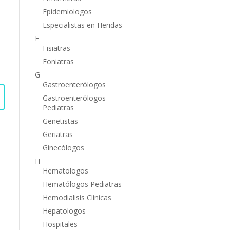
Epidemiologos
Especialistas en Heridas
F
Fisiatras
Foniatras
G
Gastroenterólogos
Gastroenterólogos
Pediatras
Genetistas
Geriatras
Ginecólogos
H
Hematologos
Hematólogos Pediatras
Hemodialisis Clínicas
Hepatologos
Hospitales