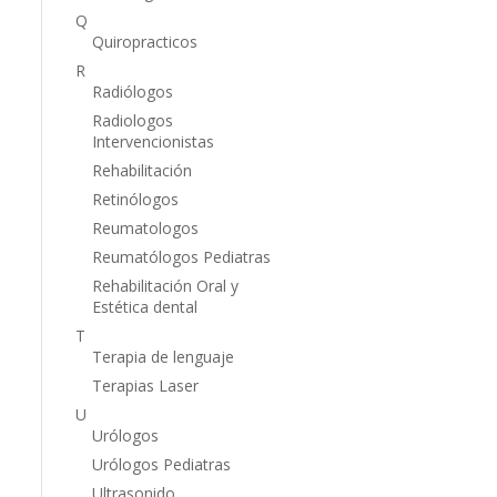
Q
Quiropracticos
R
Radiólogos
Radiologos
Intervencionistas
Rehabilitación
Retinólogos
Reumatologos
Reumatólogos Pediatras
Rehabilitación Oral y
Estética dental
T
Terapia de lenguaje
Terapias Laser
U
Urólogos
Urólogos Pediatras
Ultrasonido