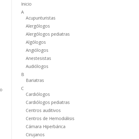
Inicio
A
Acupunturistas
Alergólogos
Alergólogos pediatras
Algólogos
Angiólogos
Anestesistas
Audiólogos
B
Bariatras
C
to
Cardiólogos
Cardiólogos pediatras
Centros auditivos
Centros de Hemodiálisis
Cámara Hiperbárica
Cirujanos