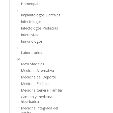
Homeopatas
I
Implantologos Dentales
Infectologos
Infectólogos Pediatras
Internistas
Inmunologos
L
Laboratorios
M
Maxilofaciales
Medicina Alternativa
Medicina del Deporte
Medicina Estética
Medicina General Familiar
Camara y medicina
hiperbarica
Medicina Integrada del
Adulto