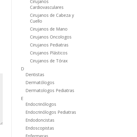
Cirujanos
Cardiovasculares
Cirujanos de Cabeza y
Cuello
Cirujanos de Mano
Cirujanos Oncologos
Cirujanos Pediatras
Cirujanos Plásticos
Cirujanos de Tórax
D
Dentistas
Dermatólogos
Dermatologos Pediatras
E
Endocrinólogos
Endocrinólogos Pediatras
Endodoncistas
Endoscopistas
Enfermeras