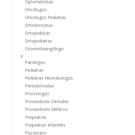
Optometristas
Oncólogos
Oncologos Pediatras
Ortodoncistas
Ortopedistas
Ortopediatras
Otorrinolaringólogo
P
Patologos
Pediatras
Pediatras Neonatologos
Periodoncistas
Proctologos
Proveedores Dentales
Proveedores Médicos
Psiquiatras
Psiquiatras Infantiles
Psicologos