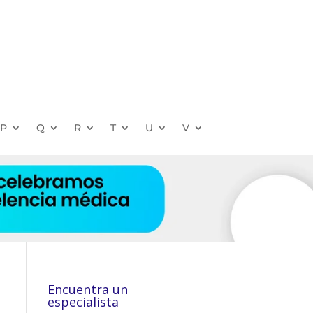
P
Q
R
T
U
V
Encuentra un
especialista