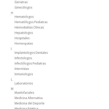
Geriatras
Ginecólogos
H
Hematologos
Hematólogos Pediatras
Hemodialisis Clínicas
Hepatologos
Hospitales
Homeopatas
I
Implantologos Dentales
Infectologos
Infectólogos Pediatras
Internistas
Inmunologos
L
Laboratorios
M
Maxilofaciales
Medicina Alternativa
Medicina del Deporte
Medicina Estética