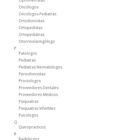
Optometristas
Oncólogos
Oncologos Pediatras
Ortodoncistas
Ortopedistas
Ortopediatras
Otorrinolaringólogo
P
Patologos
Pediatras
Pediatras Neonatologos
Periodoncistas
Proctologos
Proveedores Dentales
Proveedores Médicos
Psiquiatras
Psiquiatras Infantiles
Psicologos
Q
Quiropracticos
R
Radiólogos