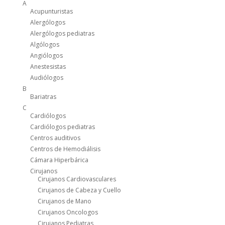
A
Acupunturistas
Alergólogos
Alergólogos pediatras
Algólogos
Angiólogos
Anestesistas
Audiólogos
B
Bariatras
C
Cardiólogos
Cardiólogos pediatras
Centros auditivos
Centros de Hemodiálisis
Cámara Hiperbárica
Cirujanos
Cirujanos Cardiovasculares
Cirujanos de Cabeza y Cuello
Cirujanos de Mano
Cirujanos Oncologos
Cirujanos Pediatras