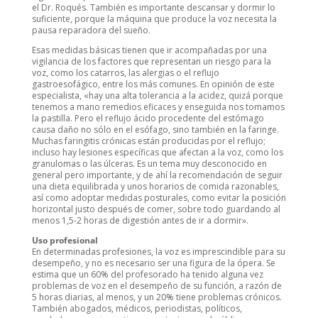
el Dr. Roqués. También es importante descansar y dormir lo
suficiente, porque la máquina que produce la voz necesita la
pausa reparadora del sueño.
Esas medidas básicas tienen que ir acompañadas por una
vigilancia de los factores que representan un riesgo para la
voz, como los catarros, las alergias o el reflujo
gastroesofágico, entre los más comunes. En opinión de este
especialista, «hay una alta tolerancia a la acidez, quizá porque
tenemos a mano remedios eficaces y enseguida nos tomamos
la pastilla. Pero el reflujo ácido procedente del estómago
causa daño no sólo en el esófago, sino también en la faringe.
Muchas faringitis crónicas están producidas por el reflujo;
incluso hay lesiones específicas que afectan a la voz, como los
granulomas o las úlceras. Es un tema muy desconocido en
general pero importante, y de ahí la recomendación de seguir
una dieta equilibrada y unos horarios de comida razonables,
así como adoptar medidas posturales, como evitar la posición
horizontal justo después de comer, sobre todo guardando al
menos 1,5-2 horas de digestión antes de ir a dormir».
Uso profesional
En determinadas profesiones, la voz es imprescindible para su
desempeño, y no es necesario ser una figura de la ópera. Se
estima que un 60% del profesorado ha tenido alguna vez
problemas de voz en el desempeño de su función, a razón de
5 horas diarias, al menos, y un 20% tiene problemas crónicos.
También abogados, médicos, periodistas, políticos,