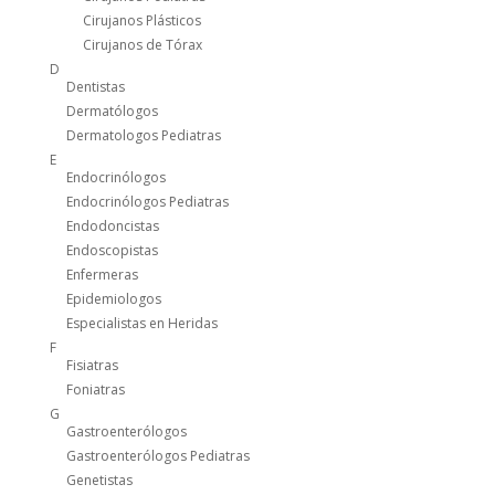
Cirujanos Plásticos
Cirujanos de Tórax
D
Dentistas
Dermatólogos
Dermatologos Pediatras
E
Endocrinólogos
Endocrinólogos Pediatras
Endodoncistas
Endoscopistas
Enfermeras
Epidemiologos
Especialistas en Heridas
F
Fisiatras
Foniatras
G
Gastroenterólogos
Gastroenterólogos Pediatras
Genetistas