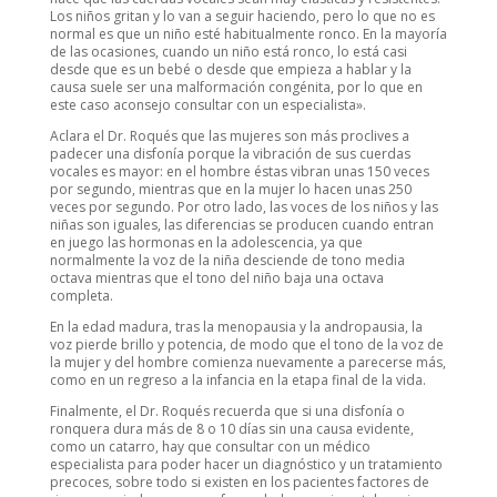
Los niños gritan y lo van a seguir haciendo, pero lo que no es
normal es que un niño esté habitualmente ronco. En la mayoría
de las ocasiones, cuando un niño está ronco, lo está casi
desde que es un bebé o desde que empieza a hablar y la
causa suele ser una malformación congénita, por lo que en
este caso aconsejo consultar con un especialista».
Aclara el Dr. Roqués que las mujeres son más proclives a
padecer una disfonía porque la vibración de sus cuerdas
vocales es mayor: en el hombre éstas vibran unas 150 veces
por segundo, mientras que en la mujer lo hacen unas 250
veces por segundo. Por otro lado, las voces de los niños y las
niñas son iguales, las diferencias se producen cuando entran
en juego las hormonas en la adolescencia, ya que
normalmente la voz de la niña desciende de tono media
octava mientras que el tono del niño baja una octava
completa.
En la edad madura, tras la menopausia y la andropausia, la
voz pierde brillo y potencia, de modo que el tono de la voz de
la mujer y del hombre comienza nuevamente a parecerse más,
como en un regreso a la infancia en la etapa final de la vida.
Finalmente, el Dr. Roqués recuerda que si una disfonía o
ronquera dura más de 8 o 10 días sin una causa evidente,
como un catarro, hay que consultar con un médico
especialista para poder hacer un diagnóstico y un tratamiento
precoces, sobre todo si existen en los pacientes factores de