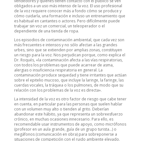
vendedores y quienes tienen contacto con el público se ven
obligados a un uso más intenso de la voz. El uso profesional
de la voz requiere conocer más a fondo cómo se produce y
cómo cuidarla, una formación e incluso un entrenamiento que
es habitual en cantantes o actores. Pero difícilmente puede
trabajar sin voz un comercial, un teleoperador o el
dependiente de una tienda de ropa.
Los episodios de contaminación ambiental, que cada vez son
más frecuentes e intensos y no sólo afectan a las grandes
urbes, sino que se extienden por amplias zonas, constituyen
un riesgo para la voz. Nos perjudican porque, como explica el
Dr. Roqués, «la contaminación afecta a las vías respiratorias,
con todos los problemas que puede acarrear de asma,
alergias o insuficiencia respiratoria en general. La
contaminación produce sequedad y tiene irritantes que actúan
sobre el epitelio mucoso, que incluye la laringe, la faringe, las
cuerdas vocales, la tráquea o los pulmones, de modo que su
relación con los problemas de la voz es directa».
La intensidad de la voz es otro factor de riesgo que cabe tener
en cuenta, en particular para las personas que suelen hablar
con un volumen muy alto o tienden al grito. Deberían
abandonar este hábito, ya que representa un sobreesfuerzo
crónico, en muchas ocasiones innecesario. Para ello, es
recomendable usar instrumentos de apoyo, como micrófonos
(profesor en un aula grande, guía de un grupo turista…) o
megáfonos (comunicación en obra) para sobreponerse a
situaciones de competición con el ruido ambiente elevado.