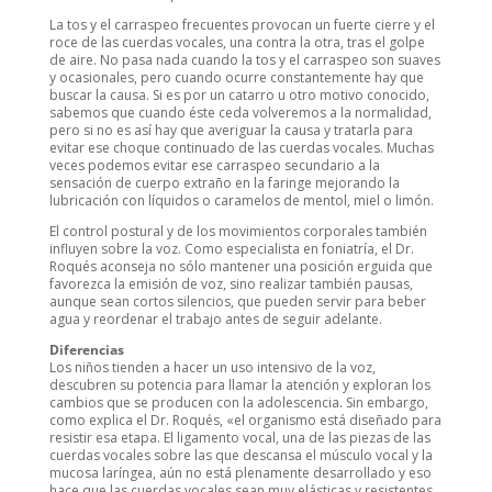
La tos y el carraspeo frecuentes provocan un fuerte cierre y el
roce de las cuerdas vocales, una contra la otra, tras el golpe
de aire. No pasa nada cuando la tos y el carraspeo son suaves
y ocasionales, pero cuando ocurre constantemente hay que
buscar la causa. Si es por un catarro u otro motivo conocido,
sabemos que cuando éste ceda volveremos a la normalidad,
pero si no es así hay que averiguar la causa y tratarla para
evitar ese choque continuado de las cuerdas vocales. Muchas
veces podemos evitar ese carraspeo secundario a la
sensación de cuerpo extraño en la faringe mejorando la
lubricación con líquidos o caramelos de mentol, miel o limón.
El control postural y de los movimientos corporales también
influyen sobre la voz. Como especialista en foniatría, el Dr.
Roqués aconseja no sólo mantener una posición erguida que
favorezca la emisión de voz, sino realizar también pausas,
aunque sean cortos silencios, que pueden servir para beber
agua y reordenar el trabajo antes de seguir adelante.
Diferencias
Los niños tienden a hacer un uso intensivo de la voz,
descubren su potencia para llamar la atención y exploran los
cambios que se producen con la adolescencia. Sin embargo,
como explica el Dr. Roqués, «el organismo está diseñado para
resistir esa etapa. El ligamento vocal, una de las piezas de las
cuerdas vocales sobre las que descansa el músculo vocal y la
mucosa laríngea, aún no está plenamente desarrollado y eso
hace que las cuerdas vocales sean muy elásticas y resistentes.