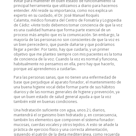
evitar para mantener en buen estado de funcionamiento la
principal herramienta que utilizamos a diario para hacernos
entender. Ahí reside su importancia, como nos explica un
experto en su cuidado, el Dr. José Manuel Roqués
Calamita, médico foniatra del Centro de Foniatría y Logopedia
de Cádiz: «Ante todo debemos tomar conciencia de que la voz
es una cualidad humana que forma parte esencial de un
proceso más amplio que es la comunicación. Sin embargo, la
mayoría de las personas no son conscientes de que la voz es
un bien perecedero, que puede dañarse y que podríamos
llegar a perder. Por tanto, hay que cuidarla, y un primer
objetivo que me planteo siempre con mis pacientes es la toma
de conciencia de la voz. Cuando la voz es normal y funciona,
habitualmente no pensamos en ella, pero hay que hacerlo,
porque así aprendemos a cuidarla».
Para las personas sanas, que no tienen una enfermedad de
base que perjudique al aparato fonador, el mantenimiento de
una buena higiene vocal debe formar parte de sus hábitos
diarios y de las normas generales de higiene y prevención, ya
que un buen estado de salud general ayuda a que la voz
también esté en buenas condiciones.
Una hidratación suficiente con agua, unos 2 L diarios,
mantendrá el organismo bien hidratado y, en consecuencia,
también los elementos que componen el sistema fonador:
mucosas, cuerdas vocales y otros tejidos. A esto se añade la
práctica de ejercicio físico y una correcta alimentación,
siguiendo el patrón de la dieta mediterránea, como recuerda