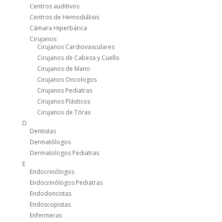
Centros auditivos
Centros de Hemodiálisis
Cámara Hiperbárica
Cirujanos
Cirujanos Cardiovasculares
Cirujanos de Cabeza y Cuello
Cirujanos de Mano
Cirujanos Oncologos
Cirujanos Pediatras
Cirujanos Plásticos
Cirujanos de Tórax
D
Dentistas
Dermatólogos
Dermatologos Pediatras
E
Endocrinólogos
Endocrinólogos Pediatras
Endodoncistas
Endoscopistas
Enfermeras