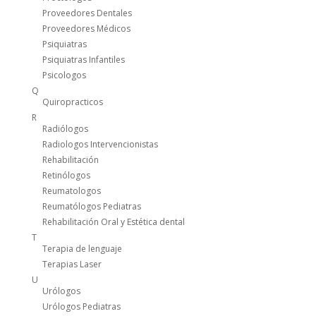
Proveedores Dentales
Proveedores Médicos
Psiquiatras
Psiquiatras Infantiles
Psicologos
Q
Quiropracticos
R
Radiólogos
Radiologos Intervencionistas
Rehabilitación
Retinólogos
Reumatologos
Reumatólogos Pediatras
Rehabilitación Oral y Estética dental
T
Terapia de lenguaje
Terapias Laser
U
Urólogos
Urólogos Pediatras