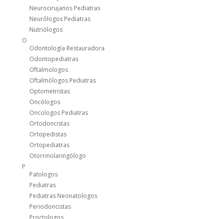
Neurocirujanos Pediatras
Neurólogos Pediatras
Nutriólogos
O
Odontología Restauradora
Odontopediatras
Oftalmologos
Oftalmólogos Pediatras
Optometristas
Oncólogos
Oncologos Pediatras
Ortodoncistas
Ortopedistas
Ortopediatras
Otorrinolaringólogo
P
Patologos
Pediatras
Pediatras Neonatologos
Periodoncistas
Proctologos