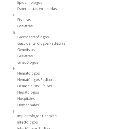
Epidemiologos
Especialistas en Heridas
F
Fisiatras
Foniatras
G
Gastroenterólogos
Gastroenterólogos Pediatras
Genetistas
Geriatras
Ginecólogos
H
Hematologos
Hematólogos Pediatras
Hemodialisis Clínicas
Hepatologos
Hospitales
Homeopatas
I
Implantologos Dentales
Infectologos
Infectólogos Pediatras