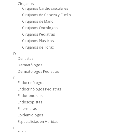
Cirujanos
Cirujanos Cardiovasculares
Cirujanos de Cabeza y Cuello
Cirujanos de Mano
Cirujanos Oncologos
Cirujanos Pediatras
Cirujanos Plásticos
Cirujanos de Tórax
D
Dentistas
Dermatólogos
Dermatologos Pediatras
E
Endocrinólogos
Endocrinólogos Pediatras
Endodoncistas
Endoscopistas
Enfermeras
Epidemiologos
Especialistas en Heridas
F