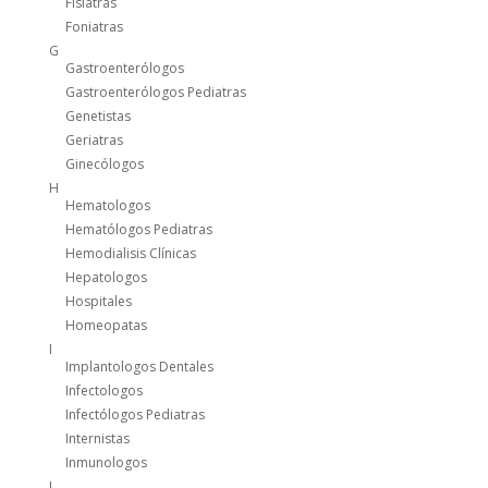
Fisiatras
Foniatras
G
Gastroenterólogos
Gastroenterólogos Pediatras
Genetistas
Geriatras
Ginecólogos
H
Hematologos
Hematólogos Pediatras
Hemodialisis Clínicas
Hepatologos
Hospitales
Homeopatas
I
Implantologos Dentales
Infectologos
Infectólogos Pediatras
Internistas
Inmunologos
L