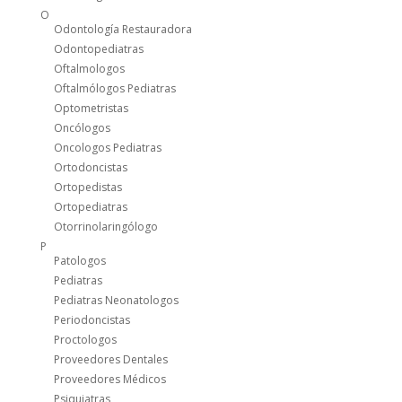
O
Odontología Restauradora
Odontopediatras
Oftalmologos
Oftalmólogos Pediatras
Optometristas
Oncólogos
Oncologos Pediatras
Ortodoncistas
Ortopedistas
Ortopediatras
Otorrinolaringólogo
P
Patologos
Pediatras
Pediatras Neonatologos
Periodoncistas
Proctologos
Proveedores Dentales
Proveedores Médicos
Psiquiatras