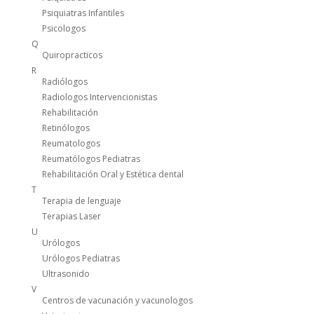
Psiquiatras Infantiles
Psicologos
Q
Quiropracticos
R
Radiólogos
Radiologos Intervencionistas
Rehabilitación
Retinólogos
Reumatologos
Reumatólogos Pediatras
Rehabilitación Oral y Estética dental
T
Terapia de lenguaje
Terapias Laser
U
Urólogos
Urólogos Pediatras
Ultrasonido
V
Centros de vacunación y vacunologos