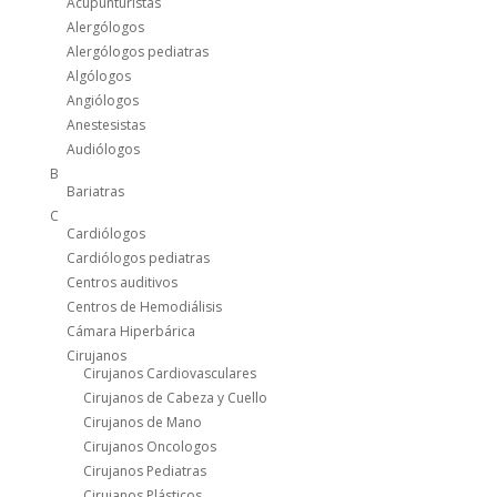
Acupunturistas
Alergólogos
Alergólogos pediatras
Algólogos
Angiólogos
Anestesistas
Audiólogos
B
Bariatras
C
Cardiólogos
Cardiólogos pediatras
Centros auditivos
Centros de Hemodiálisis
Cámara Hiperbárica
Cirujanos
Cirujanos Cardiovasculares
Cirujanos de Cabeza y Cuello
Cirujanos de Mano
Cirujanos Oncologos
Cirujanos Pediatras
Cirujanos Plásticos