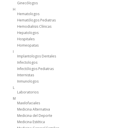
Ginecólogos
H
Hematologos
Hematólogos Pediatras
Hemodialisis Clínicas
Hepatologos
Hospitales
Homeopatas
I
Implantologos Dentales
Infectologos
Infectólogos Pediatras
Internistas
Inmunologos
L
Laboratorios
M
Maxilofaciales
Medicina Alternativa
Medicina del Deporte
Medicina Estética