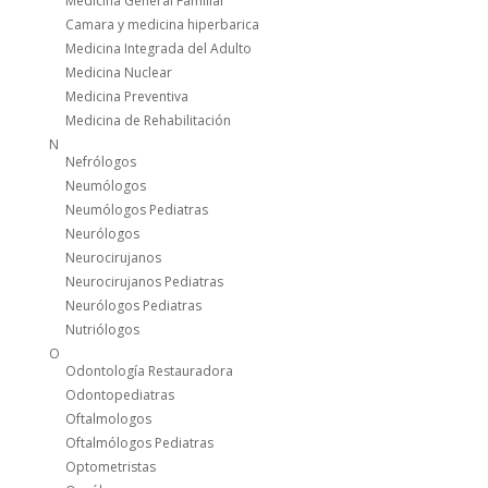
Medicina General Familiar
Camara y medicina hiperbarica
Medicina Integrada del Adulto
Medicina Nuclear
Medicina Preventiva
Medicina de Rehabilitación
N
Nefrólogos
Neumólogos
Neumólogos Pediatras
Neurólogos
Neurocirujanos
Neurocirujanos Pediatras
Neurólogos Pediatras
Nutriólogos
O
Odontología Restauradora
Odontopediatras
Oftalmologos
Oftalmólogos Pediatras
Optometristas