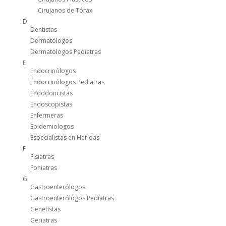
Cirujanos de Tórax
D
Dentistas
Dermatólogos
Dermatologos Pediatras
E
Endocrinólogos
Endocrinólogos Pediatras
Endodoncistas
Endoscopistas
Enfermeras
Epidemiologos
Especialistas en Heridas
F
Fisiatras
Foniatras
G
Gastroenterólogos
Gastroenterólogos Pediatras
Genetistas
Geriatras