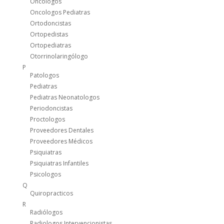
Oncólogos
Oncologos Pediatras
Ortodoncistas
Ortopedistas
Ortopediatras
Otorrinolaringólogo
P
Patologos
Pediatras
Pediatras Neonatologos
Periodoncistas
Proctologos
Proveedores Dentales
Proveedores Médicos
Psiquiatras
Psiquiatras Infantiles
Psicologos
Q
Quiropracticos
R
Radiólogos
Radiologos Intervencionistas