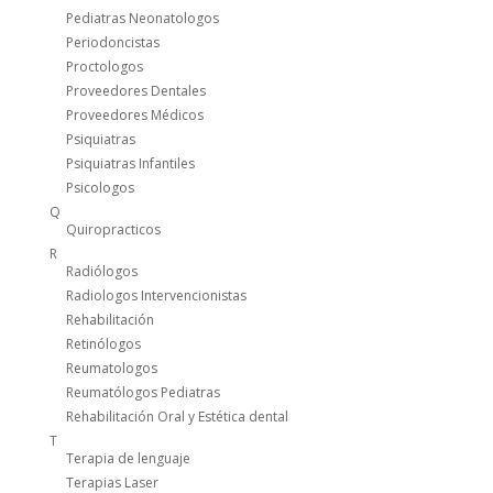
Pediatras Neonatologos
Periodoncistas
Proctologos
Proveedores Dentales
Proveedores Médicos
Psiquiatras
Psiquiatras Infantiles
Psicologos
Q
Quiropracticos
R
Radiólogos
Radiologos Intervencionistas
Rehabilitación
Retinólogos
Reumatologos
Reumatólogos Pediatras
Rehabilitación Oral y Estética dental
T
Terapia de lenguaje
Terapias Laser