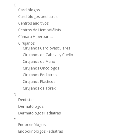
C
Cardiólogos
Cardiólogos pediatras
Centros auditivos
Centros de Hemodiálisis
Cámara Hiperbárica
Cirujanos
Cirujanos Cardiovasculares
Cirujanos de Cabeza y Cuello
Cirujanos de Mano
Cirujanos Oncologos
Cirujanos Pediatras
Cirujanos Plásticos
Cirujanos de Tórax
D
Dentistas
Dermatólogos
Dermatologos Pediatras
E
Endocrinólogos
Endocrinólogos Pediatras