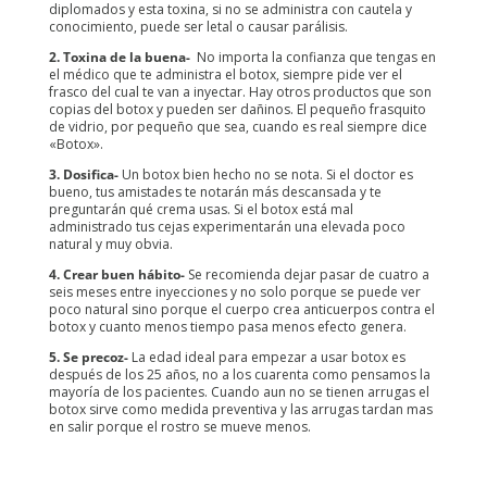
diplomados y esta toxina, si no se administra con cautela y
conocimiento, puede ser letal o causar parálisis.
2. Toxina de la buena-
No importa la confianza que tengas en
el médico que te administra el botox, siempre pide ver el
frasco del cual te van a inyectar. Hay otros productos que son
copias del botox y pueden ser dañinos. El pequeño frasquito
de vidrio, por pequeño que sea, cuando es real siempre dice
«Botox».
3. Dosifica-
Un botox bien hecho no se nota. Si el doctor es
bueno, tus amistades te notarán más descansada y te
preguntarán qué crema usas. Si el botox está mal
administrado tus cejas experimentarán una elevada poco
natural y muy obvia.
4. Crear buen hábito-
Se recomienda dejar pasar de cuatro a
seis meses entre inyecciones y no solo porque se puede ver
poco natural sino porque el cuerpo crea anticuerpos contra el
botox y cuanto menos tiempo pasa menos efecto genera.
5. Se precoz-
La edad ideal para empezar a usar botox es
después de los 25 años, no a los cuarenta como pensamos la
mayoría de los pacientes. Cuando aun no se tienen arrugas el
botox sirve como medida preventiva y las arrugas tardan mas
en salir porque el rostro se mueve menos.