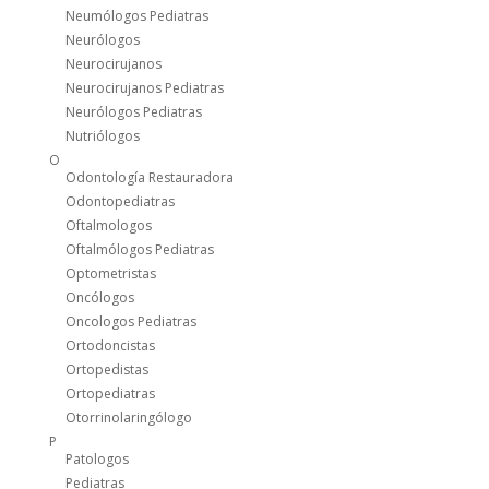
Neumólogos Pediatras
Neurólogos
Neurocirujanos
Neurocirujanos Pediatras
Neurólogos Pediatras
Nutriólogos
O
Odontología Restauradora
Odontopediatras
Oftalmologos
Oftalmólogos Pediatras
Optometristas
Oncólogos
Oncologos Pediatras
Ortodoncistas
Ortopedistas
Ortopediatras
Otorrinolaringólogo
P
Patologos
Pediatras