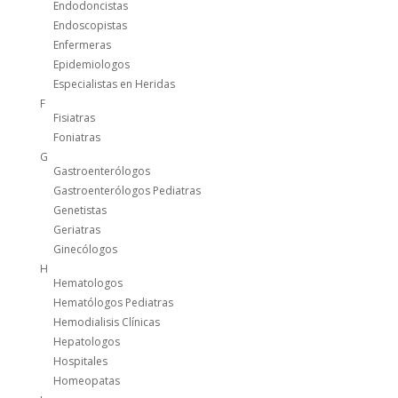
Endodoncistas
Endoscopistas
Enfermeras
Epidemiologos
Especialistas en Heridas
F
Fisiatras
Foniatras
G
Gastroenterólogos
Gastroenterólogos Pediatras
Genetistas
Geriatras
Ginecólogos
H
Hematologos
Hematólogos Pediatras
Hemodialisis Clínicas
Hepatologos
Hospitales
Homeopatas