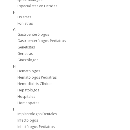
Especialistas en Heridas
F
Fisiatras
Foniatras
G
Gastroenterólogos
Gastroenterólogos Pediatras
Genetistas
Geriatras
Ginecólogos
H
Hematologos
Hematólogos Pediatras
Hemodialisis Clínicas
Hepatologos
Hospitales
Homeopatas
I
Implantologos Dentales
Infectologos
Infectólogos Pediatras