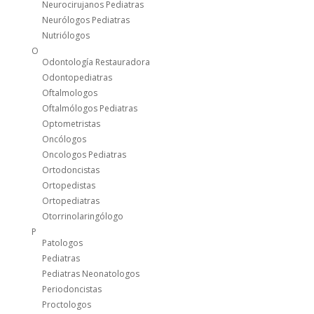
Neurocirujanos Pediatras
Neurólogos Pediatras
Nutriólogos
O
Odontología Restauradora
Odontopediatras
Oftalmologos
Oftalmólogos Pediatras
Optometristas
Oncólogos
Oncologos Pediatras
Ortodoncistas
Ortopedistas
Ortopediatras
Otorrinolaringólogo
P
Patologos
Pediatras
Pediatras Neonatologos
Periodoncistas
Proctologos