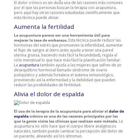
El dolor crónico es sin duda una de las razones más comunes
por el que las personas buscan la terapia con acupuntura,
pero aquí hay otras razones estudiadas científicamente que
esta técnica puede aliviar.
Aumenta la fertilidad
La acupuntura parece ser una herramienta útil para
mejorar la tasa de embarazo.
Esta técnica puede reducir las
hormonas del estrés que promueven la infertilidad, aumentar
el flujo de sangre al útero (esto ayuda a tener una pared
uterina gruesa, haciendo más fácil la fecundidad), regula el
ciclo menstrual lo que hace más fácil la planificación familiar.
La
acupuntura
también ayuda a las mujeres que sufren de un
desequilibrio hormonal llamado síndrome de ovario
poliquístico y además fortalece el sistema inmunológico,
previniendo así la enfermedad y la debilidad que pueden
reducir las posibilidades de fertilidad.
Alivia el dolor de espalda
El uso de la terapia de la acupuntura para aliviar el
dolor de
espalda
crónico es una de las razones principales por las
que la gente visita las clínicas que realizan este método.
La
acupuntura no sólo hace que el cuerpo libere analgésicos
naturales, también puede cambiar la percepción del dolor de
un paciente, aliviando así los síntomas.