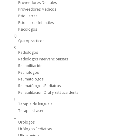
Proveedores Dentales
Proveedores Médicos
Psiquiatras
Psiquiatras Infantiles
Psicologos
Q
Quiropracticos
R
Radiólogos
Radiologos Intervencionistas
Rehabilitación
Retinólogos
Reumatologos
Reumatólogos Pediatras
Rehabilitación Oral y Estética dental
T
Terapia de lenguaje
Terapias Laser
U
Urólogos
Urólogos Pediatras
Ultrasonido