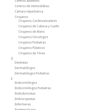
Centros auditivos
Centros de Hemodiálisis
Cámara Hiperbárica
Cirujanos
Cirujanos Cardiovasculares
Cirujanos de Cabeza y Cuello
Cirujanos de Mano
Cirujanos Oncologos
Cirujanos Pediatras
Cirujanos Plásticos
Cirujanos de Tórax
D
Dentistas
Dermatólogos
Dermatologos Pediatras
E
Endocrinólogos
Endocrinólogos Pediatras
Endodoncistas
Endoscopistas
Enfermeras
Epidemiologos