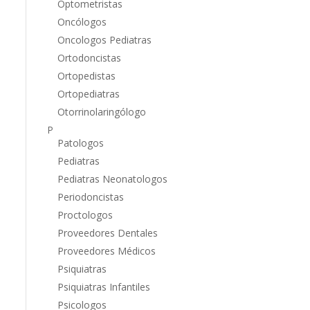
Optometristas
Oncólogos
Oncologos Pediatras
Ortodoncistas
Ortopedistas
Ortopediatras
Otorrinolaringólogo
P
Patologos
Pediatras
Pediatras Neonatologos
Periodoncistas
Proctologos
Proveedores Dentales
Proveedores Médicos
Psiquiatras
Psiquiatras Infantiles
Psicologos