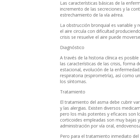
Las características básicas de la enfer
incremento de las secreciones y la cont
estrechamiento de la vía aérea.
La obstrucción bronquial es variable y 
el aire circula con dificultad producien
crisis se resuelve el aire puede mover
Diagnóstico
A través de la historia clínica es posib
las características de las crisis, forma 
estacional, evolución de la enfermedad.
respiratoria (espirometría), así como u
los síntomas.
Tratamiento
El tratamiento del asma debe cubrir va
y las alergias. Existen diversos medica
pero los más potentes y eficaces son los
corticoides empleadas son muy bajas y 
administración por vía oral, endovenos
Pero para el tratamiento inmediato de