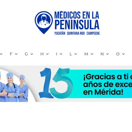
F
G
H
I
L
M
N
O