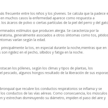
 frecuente entre los niños y los jóvenes. Se calcula que la padece e
 y en muchos casos la enfermedad aparece como respuesta a
s ácaros de polvo o ciertas partículas de la piel del perro y del gato
rminados estímulos que producen alergia. Se caracteriza por la
spiratoria, generalmente asociados a otros síntomas como tos, pitido
íntomas varían según la edad.
 principalmente la tos, en especial durante la noche,mientras que en
 son rigidez en el pecho, silbidos y fatiga en la noche.
estacan los pólenes, según los climas y tipos de plantas, los
 el pescado, algunos hongos resultado de la liberación de sus espora
bronquial que recubre los conductos respiratorios se inflama y se
los conductos de las vías aéreas. Como consecuencia, los músculos
n y estrechan disminuyendo su diámetro, impiden el paso del aire y