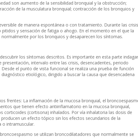
medad son aumento de la sensibilidad bronquial y la obstrucción;
racción de la musculatura bronquial; contracción de los bronquios y
reversible de manera espontánea o con tratamiento. Durante las crisi
do pitidos y sensación de fatiga o ahogo. En el momento en el que la
se normalmente por los bronquios y desaparecen los síntomas.
le descubrir los síntomas descritos. Es importante en esta parte indaga
de presentación, intervalo entre las crisis, desencadentes, periodo
 Desde el punto de vista funcional se realiza una prueba de función
n diagnóstico etiológico, dirigido a buscar la causa que desencadena
rios frentes: La inflamación de la mucosa bronquial, el broncoespasm
mentos que tienen efecto antiinflamatorio en la mucosa bronquial,
 corticoides (cortisona) inhalados. Por vía inhalatoria las dosis de
producen un efecto tópico sin los efectos secundarios de la
a o intramuscular.
l broncoespasmo se utilizan broncodilatadores que normalmente se