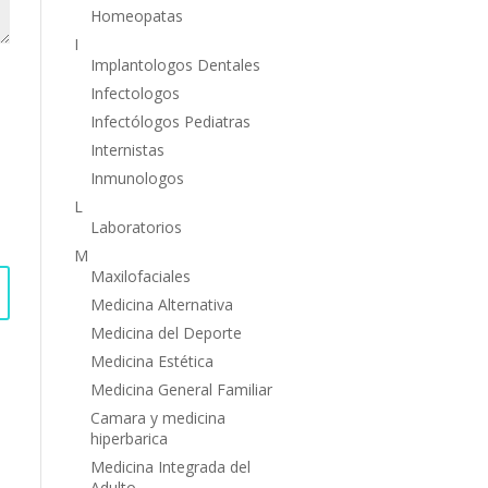
Homeopatas
I
Implantologos Dentales
Infectologos
Infectólogos Pediatras
Internistas
Inmunologos
L
Laboratorios
M
Maxilofaciales
Medicina Alternativa
Medicina del Deporte
Medicina Estética
Medicina General Familiar
Camara y medicina
hiperbarica
Medicina Integrada del
Adulto