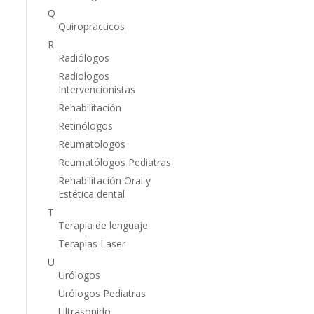
Q
Quiropracticos
R
Radiólogos
Radiologos
Intervencionistas
Rehabilitación
Retinólogos
Reumatologos
Reumatólogos Pediatras
Rehabilitación Oral y
Estética dental
T
Terapia de lenguaje
Terapias Laser
U
Urólogos
Urólogos Pediatras
Ultrasonido