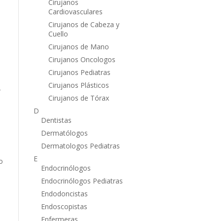
Cirujanos
Cardiovasculares
Cirujanos de Cabeza y
Cuello
s
Cirujanos de Mano
Cirujanos Oncologos
Cirujanos Pediatras
Cirujanos Plásticos
r
Cirujanos de Tórax
D
Dentistas
Dermatólogos
Dermatologos Pediatras
E
o
Endocrinólogos
Endocrinólogos Pediatras
Endodoncistas
Endoscopistas
Enfermeras