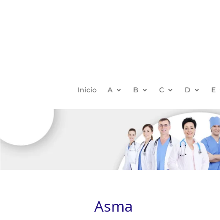
Inicio
A
B
C
D
E
Asma