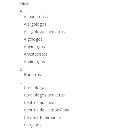
Inicio
A
l
Acupunturistas
Alergólogos
.
Alergólogos pediatras
Algólogos
s
Angiólogos
Anestesistas
Audiólogos
B
Bariatras
C
s
Cardiólogos
Cardiólogos pediatras
Centros auditivos
Centros de Hemodiálisis
Cámara Hiperbárica
Cirujanos