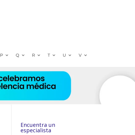
P
Q
R
T
U
V
Encuentra un
especialista