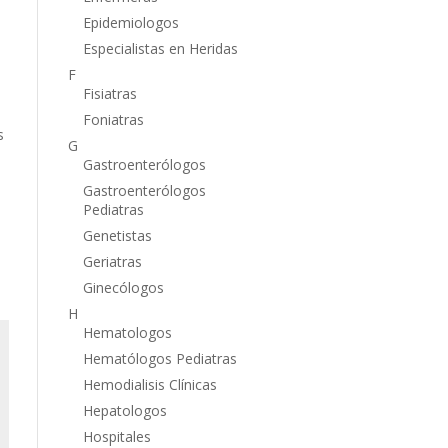
Epidemiologos
Especialistas en Heridas
F
Fisiatras
Foniatras
s
G
Gastroenterólogos
Gastroenterólogos
Pediatras
Genetistas
Geriatras
Ginecólogos
H
Hematologos
Hematólogos Pediatras
Hemodialisis Clínicas
Hepatologos
Hospitales