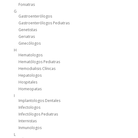
Foniatras
G
Gastroenterólogos
Gastroenterólogos Pediatras
Genetistas
Geriatras
Ginecólogos
H
Hematologos
Hematólogos Pediatras
Hemodialisis Clínicas
Hepatologos
Hospitales
Homeopatas
I
Implantologos Dentales
Infectologos
Infectólogos Pediatras
Internistas
Inmunologos
L