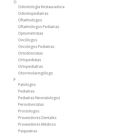
O
Odontología Restauradora
Odontopediatras
Oftalmologos
Oftalmólogos Pediatras
Optometristas
Oncólogos
Oncologos Pediatras
Ortodoncistas
Ortopedistas
Ortopediatras
Otorrinolaringólogo
P
Patologos
Pediatras
Pediatras Neonatologos
Periodoncistas
Proctologos
Proveedores Dentales
Proveedores Médicos
Psiquiatras