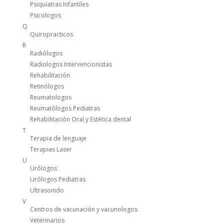
Psiquiatras Infantiles
Psicologos
Q
Quiropracticos
R
Radiólogos
Radiologos Intervencionistas
Rehabilitación
Retinólogos
Reumatologos
Reumatólogos Pediatras
Rehabilitación Oral y Estética dental
T
Terapia de lenguaje
Terapias Laser
U
Urólogos
Urólogos Pediatras
Ultrasonido
V
Centros de vacunación y vacunologos
Veterinarios