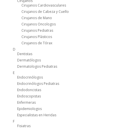
Cirujanos
Cirujanos Cardiovasculares
Cirujanos de Cabeza y Cuello
Cirujanos de Mano
Cirujanos Oncologos
Cirujanos Pediatras
Cirujanos Plásticos
Cirujanos de Tórax
D
Dentistas
Dermatólogos
Dermatologos Pediatras
E
Endocrinólogos
Endocrinólogos Pediatras
Endodoncistas
Endoscopistas
Enfermeras
Epidemiologos
Especialistas en Heridas
F
Fisiatras