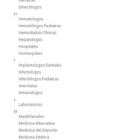
Geriatras
Ginecólogos
H
Hematologos
Hematólogos Pediatras
Hemodialisis Clínicas
Hepatologos
Hospitales
Homeopatas
I
Implantologos Dentales
Infectologos
Infectólogos Pediatras
Internistas
Inmunologos
L
Laboratorios
M
Maxilofaciales
Medicina Alternativa
Medicina del Deporte
Medicina Estética