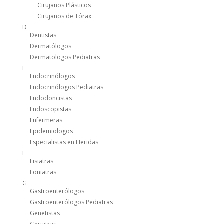
Cirujanos Plásticos
Cirujanos de Tórax
D
Dentistas
Dermatólogos
Dermatologos Pediatras
E
Endocrinólogos
Endocrinólogos Pediatras
Endodoncistas
Endoscopistas
Enfermeras
Epidemiologos
Especialistas en Heridas
F
Fisiatras
Foniatras
G
Gastroenterólogos
Gastroenterólogos Pediatras
Genetistas