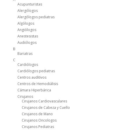
Acupunturistas
Alergólogos
Alergólogos pediatras
Algólogos
Angiólogos
Anestesistas
Audiólogos
B
Bariatras
C
Cardiólogos
Cardiólogos pediatras
Centros auditivos
Centros de Hemodiálisis
Cámara Hiperbárica
Cirujanos
Cirujanos Cardiovasculares
Cirujanos de Cabeza y Cuello
Cirujanos de Mano
Cirujanos Oncologos
Cirujanos Pediatras