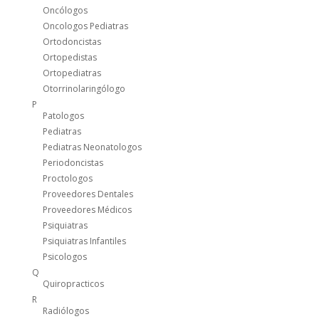
Oncólogos
Oncologos Pediatras
Ortodoncistas
Ortopedistas
Ortopediatras
Otorrinolaringólogo
P
Patologos
Pediatras
Pediatras Neonatologos
Periodoncistas
Proctologos
Proveedores Dentales
Proveedores Médicos
Psiquiatras
Psiquiatras Infantiles
Psicologos
Q
Quiropracticos
R
Radiólogos