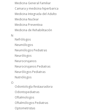
Medicina General Familiar
Camara y medicina hiperbarica
Medicina Integrada del Adulto
Medicina Nuclear
Medicina Preventiva
Medicina de Rehabilitación
N
Nefrólogos
Neumólogos
Neumólogos Pediatras
Neurólogos
Neurocirujanos
Neurocirujanos Pediatras
Neurólogos Pediatras
Nutriólogos
O
Odontología Restauradora
Odontopediatras
Oftalmologos
Oftalmólogos Pediatras
Optometristas