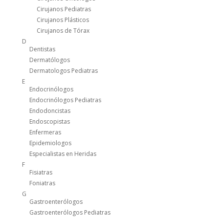
Cirujanos Pediatras
Cirujanos Plásticos
Cirujanos de Tórax
D
Dentistas
Dermatólogos
Dermatologos Pediatras
E
Endocrinólogos
Endocrinólogos Pediatras
Endodoncistas
Endoscopistas
Enfermeras
Epidemiologos
Especialistas en Heridas
F
Fisiatras
Foniatras
G
Gastroenterólogos
Gastroenterólogos Pediatras