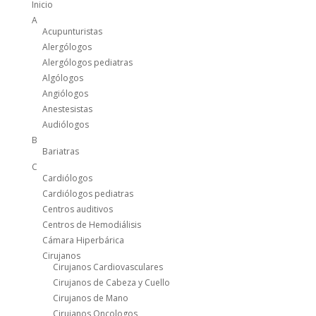
Inicio
A
Acupunturistas
Alergólogos
Alergólogos pediatras
Algólogos
Angiólogos
Anestesistas
Audiólogos
B
Bariatras
C
Cardiólogos
Cardiólogos pediatras
Centros auditivos
Centros de Hemodiálisis
Cámara Hiperbárica
Cirujanos
Cirujanos Cardiovasculares
Cirujanos de Cabeza y Cuello
Cirujanos de Mano
Cirujanos Oncologos