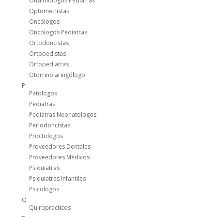
Oftalmólogos Pediatras
Optometristas
Oncólogos
Oncologos Pediatras
Ortodoncistas
Ortopedistas
Ortopediatras
Otorrinolaringólogo
P
Patologos
Pediatras
Pediatras Neonatologos
Periodoncistas
Proctologos
Proveedores Dentales
Proveedores Médicos
Psiquiatras
Psiquiatras Infantiles
Psicologos
Q
Quiropracticos