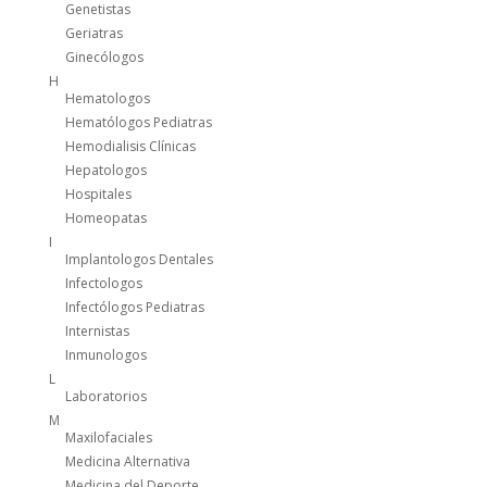
Genetistas
Geriatras
Ginecólogos
H
Hematologos
Hematólogos Pediatras
Hemodialisis Clínicas
Hepatologos
Hospitales
Homeopatas
I
Implantologos Dentales
Infectologos
Infectólogos Pediatras
Internistas
Inmunologos
L
Laboratorios
M
Maxilofaciales
Medicina Alternativa
Medicina del Deporte