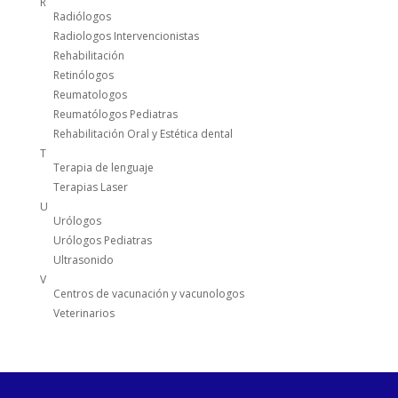
R
Radiólogos
Radiologos Intervencionistas
Rehabilitación
Retinólogos
Reumatologos
Reumatólogos Pediatras
Rehabilitación Oral y Estética dental
T
Terapia de lenguaje
Terapias Laser
U
Urólogos
Urólogos Pediatras
Ultrasonido
V
Centros de vacunación y vacunologos
Veterinarios