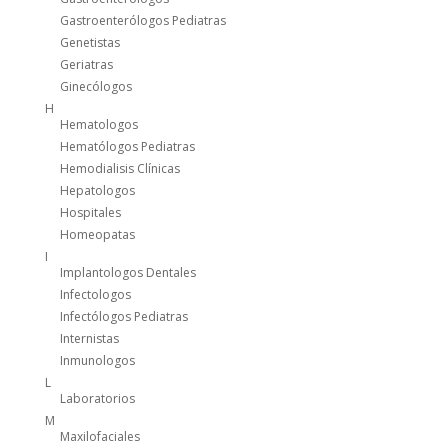
Gastroenterólogos Pediatras
Genetistas
Geriatras
Ginecólogos
H
Hematologos
Hematólogos Pediatras
Hemodialisis Clínicas
Hepatologos
Hospitales
Homeopatas
I
Implantologos Dentales
Infectologos
Infectólogos Pediatras
Internistas
Inmunologos
L
Laboratorios
M
Maxilofaciales