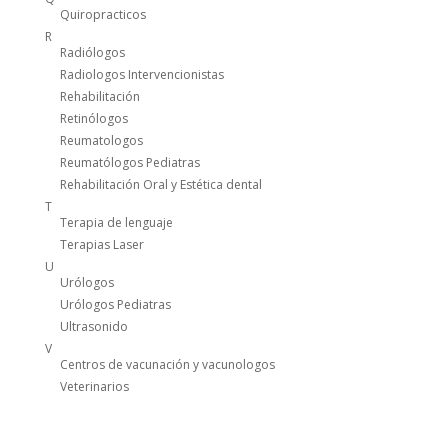
Quiropracticos
R
Radiólogos
Radiologos Intervencionistas
Rehabilitación
Retinólogos
Reumatologos
Reumatólogos Pediatras
Rehabilitación Oral y Estética dental
T
Terapia de lenguaje
Terapias Laser
U
Urólogos
Urólogos Pediatras
Ultrasonido
V
Centros de vacunación y vacunologos
Veterinarios