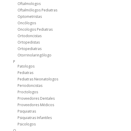
Oftalmologos
Oftalmólogos Pediatras
Optometristas
Oncólogos
Oncologos Pediatras
Ortodoncistas
Ortopedistas
Ortopediatras
Otorrinolaringólogo
P
Patologos
Pediatras
Pediatras Neonatologos
Periodoncistas
Proctologos
Proveedores Dentales
Proveedores Médicos
Psiquiatras
Psiquiatras Infantiles
Psicologos
Q