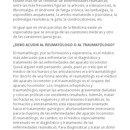
Existen más de un centenar de enfermedades reumáticas,
entre las más frecuentes figuran: la artrosis, a osteoporosis, la
fibromialgia, el síndrome de fatiga crónica, las lumbalgias, la
espondilitis anquilosante, la artritis reumatoide o psoriásica, la
polimialgia reumática, la gota, la condrocalcinosis, etc.
Al igual que en otras parcelas de la Medicina existe un
especialista que se encarga de las cuestiones médicas y otro
de las cuestiones quirúrgicas.
¿DEBO ACUDIR AL REUMATÓLOGO O AL TRAUMATÓLOGO?
El reumatólogo, por su formación y experiencia, es el médico
más adecuado para enfrentarse con el diagnóstico y
tratamiento de las enfermedades del aparato locomotor.
Quizá alguien esté pensando, ¡anda, pues yo creía que el
médico de los huesos y las articulaciones era el traumatólogo!
Por decirlo de una forma sencilla, el reumatólogo es el médico
del aparato locomotor y el traumatólogo es el cirujano del
aparato locomotor. Los cirujanos ortopédicos y
traumatólogos operan las articulaciones gravemente dañadas
y colocan prótesis con excelentes resultados. Además, tratan
las fracturas, los esguinces y otras lesiones traumáticas. Su
formación y entrenamiento está especialmente orientado
hacia el tratamiento quirúrgico, afortunadamente innecesario
para la mayoría de las enfermedades del aparato locomotor.
El reumatólogo, en cambio, es el médico especialmente
entrenado en el diagnóstico y tratamiento de las
enfermedades reumáticas. Para diagnosticar y tratar un dolor