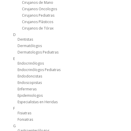
Cirujanos de Mano
Cirujanos Oncologos
Cirujanos Pediatras
Cirujanos Plásticos
Cirujanos de Tórax
D
Dentistas
Dermatólogos
Dermatologos Pediatras
E
Endocrinólogos
Endocrinólogos Pediatras
Endodoncistas
Endoscopistas
Enfermeras
Epidemiologos
Especialistas en Heridas
F
Fisiatras
Foniatras
G
Gastroenterólogos