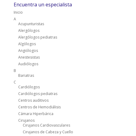
Encuentra un especialista
Inicio
A
Acupunturistas
Alergólogos
Alergólogos pediatras
Algólogos
Angiólogos
Anestesistas
Audiólogos
B
Bariatras
C
Cardiólogos
Cardiólogos pediatras
Centros auditivos
Centros de Hemodiálisis
Cámara Hiperbárica
Cirujanos
Cirujanos Cardiovasculares
Cirujanos de Cabeza y Cuello