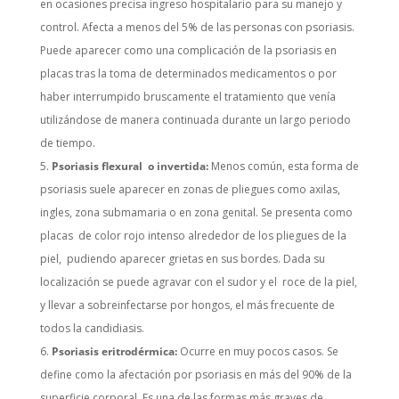
en ocasiones precisa ingreso hospitalario para su manejo y
control. Afecta a menos del 5% de las personas con psoriasis.
Puede aparecer como una complicación de la psoriasis en
placas tras la toma de determinados medicamentos o por
haber interrumpido bruscamente el tratamiento que venía
utilizándose de manera continuada durante un largo periodo
de tiempo.
Psoriasis flexural o invertida:
Menos común, esta forma de
psoriasis suele aparecer en zonas de pliegues como axilas,
ingles, zona submamaria o en zona genital. Se presenta como
placas de color rojo intenso alrededor de los pliegues de la
piel, pudiendo aparecer grietas en sus bordes. Dada su
localización se puede agravar con el sudor y el roce de la piel,
y llevar a sobreinfectarse por hongos, el más frecuente de
todos la candidiasis.
Psoriasis eritrodérmica:
Ocurre en muy pocos casos. Se
define como la afectación por psoriasis en más del 90% de la
superficie corporal. Es una de las formas más graves de