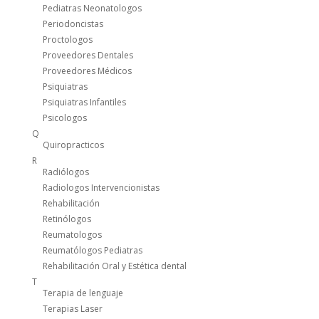
Pediatras Neonatologos
Periodoncistas
Proctologos
Proveedores Dentales
Proveedores Médicos
Psiquiatras
Psiquiatras Infantiles
Psicologos
Q
Quiropracticos
R
Radiólogos
Radiologos Intervencionistas
Rehabilitación
Retinólogos
Reumatologos
Reumatólogos Pediatras
Rehabilitación Oral y Estética dental
T
Terapia de lenguaje
Terapias Laser