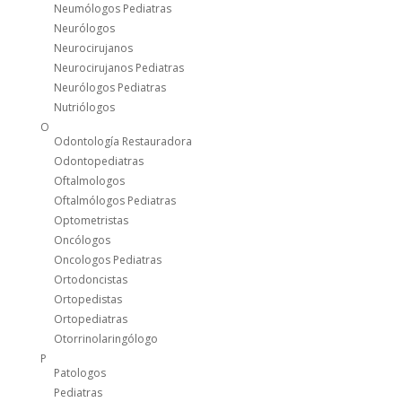
Neumólogos Pediatras
Neurólogos
Neurocirujanos
Neurocirujanos Pediatras
Neurólogos Pediatras
Nutriólogos
O
Odontología Restauradora
Odontopediatras
Oftalmologos
Oftalmólogos Pediatras
Optometristas
Oncólogos
Oncologos Pediatras
Ortodoncistas
Ortopedistas
Ortopediatras
Otorrinolaringólogo
P
Patologos
Pediatras