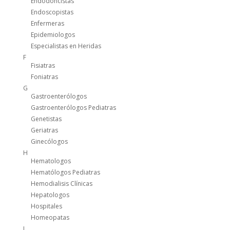
Endodoncistas
Endoscopistas
Enfermeras
Epidemiologos
Especialistas en Heridas
F
Fisiatras
Foniatras
G
Gastroenterólogos
Gastroenterólogos Pediatras
Genetistas
Geriatras
Ginecólogos
H
Hematologos
Hematólogos Pediatras
Hemodialisis Clínicas
Hepatologos
Hospitales
Homeopatas
I