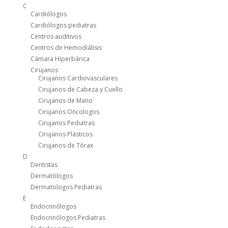
C
Cardiólogos
Cardiólogos pediatras
Centros auditivos
Centros de Hemodiálisis
Cámara Hiperbárica
Cirujanos
Cirujanos Cardiovasculares
Cirujanos de Cabeza y Cuello
Cirujanos de Mano
Cirujanos Oncologos
Cirujanos Pediatras
Cirujanos Plásticos
Cirujanos de Tórax
D
Dentistas
Dermatólogos
Dermatologos Pediatras
E
Endocrinólogos
Endocrinólogos Pediatras