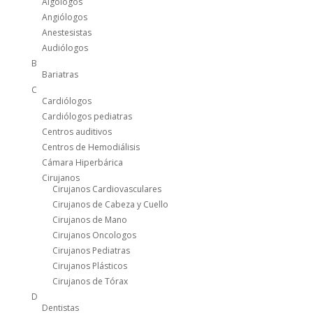
Algólogos
Angiólogos
Anestesistas
Audiólogos
B
Bariatras
C
Cardiólogos
Cardiólogos pediatras
Centros auditivos
Centros de Hemodiálisis
Cámara Hiperbárica
Cirujanos
Cirujanos Cardiovasculares
Cirujanos de Cabeza y Cuello
Cirujanos de Mano
Cirujanos Oncologos
Cirujanos Pediatras
Cirujanos Plásticos
Cirujanos de Tórax
D
Dentistas