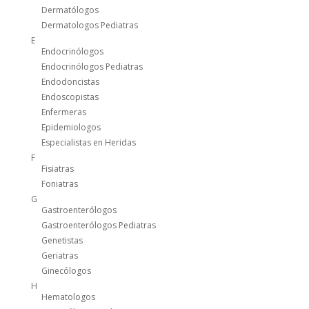
Dermatólogos
Dermatologos Pediatras
E
Endocrinólogos
Endocrinólogos Pediatras
Endodoncistas
Endoscopistas
Enfermeras
Epidemiologos
Especialistas en Heridas
F
Fisiatras
Foniatras
G
Gastroenterólogos
Gastroenterólogos Pediatras
Genetistas
Geriatras
Ginecólogos
H
Hematologos