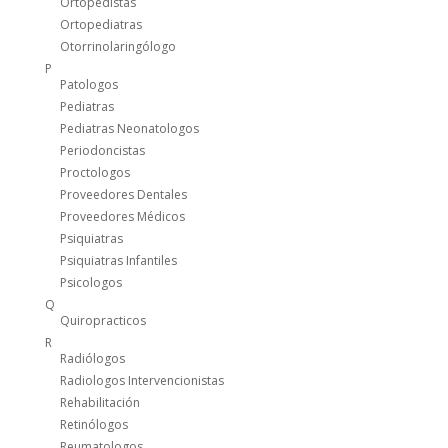
Ortopedistas
Ortopediatras
Otorrinolaringólogo
P
Patologos
Pediatras
Pediatras Neonatologos
Periodoncistas
Proctologos
Proveedores Dentales
Proveedores Médicos
Psiquiatras
Psiquiatras Infantiles
Psicologos
Q
Quiropracticos
R
Radiólogos
Radiologos Intervencionistas
Rehabilitación
Retinólogos
Reumatologos