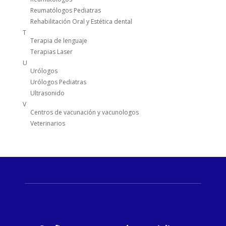
Reumatólogos Pediatras
Rehabilitación Oral y Estética dental
T
Terapia de lenguaje
Terapias Laser
U
Urólogos
Urólogos Pediatras
Ultrasonido
V
Centros de vacunación y vacunologos
Veterinarios