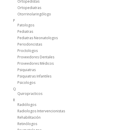
Ortopedistas
Ortopediatras
Otorrinolaringólogo
P
Patologos
Pediatras
Pediatras Neonatologos
Periodoncistas
Proctologos
Proveedores Dentales
Proveedores Médicos
Psiquiatras
Psiquiatras Infantiles
Psicologos
Q
Quiropracticos
R
Radiólogos
Radiologos Intervencionistas
Rehabilitación
Retinólogos