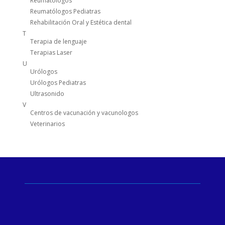
Reumatologos
Reumatólogos Pediatras
Rehabilitación Oral y Estética dental
T
Terapia de lenguaje
Terapias Laser
U
Urólogos
Urólogos Pediatras
Ultrasonido
V
Centros de vacunación y vacunologos
Veterinarios