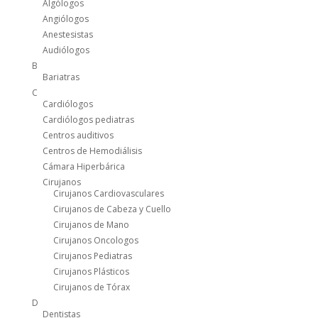
Algólogos
Angiólogos
Anestesistas
Audiólogos
B
Bariatras
C
Cardiólogos
Cardiólogos pediatras
Centros auditivos
Centros de Hemodiálisis
Cámara Hiperbárica
Cirujanos
Cirujanos Cardiovasculares
Cirujanos de Cabeza y Cuello
Cirujanos de Mano
Cirujanos Oncologos
Cirujanos Pediatras
Cirujanos Plásticos
Cirujanos de Tórax
D
Dentistas