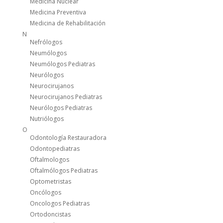
Medicina Nuclear
Medicina Preventiva
Medicina de Rehabilitación
N
Nefrólogos
Neumólogos
Neumólogos Pediatras
Neurólogos
Neurocirujanos
Neurocirujanos Pediatras
Neurólogos Pediatras
Nutriólogos
O
Odontología Restauradora
Odontopediatras
Oftalmologos
Oftalmólogos Pediatras
Optometristas
Oncólogos
Oncologos Pediatras
Ortodoncistas