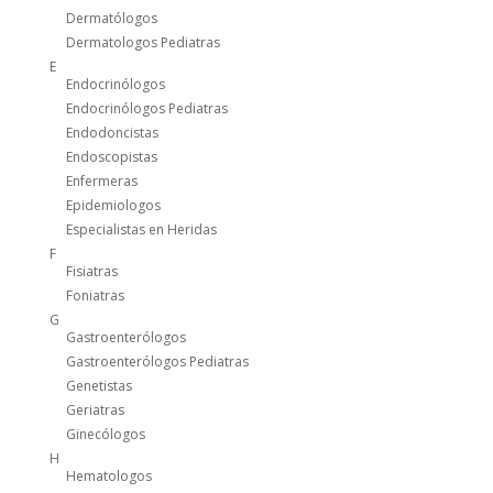
Dermatólogos
Dermatologos Pediatras
E
Endocrinólogos
Endocrinólogos Pediatras
Endodoncistas
Endoscopistas
Enfermeras
Epidemiologos
Especialistas en Heridas
F
Fisiatras
Foniatras
G
Gastroenterólogos
Gastroenterólogos Pediatras
Genetistas
Geriatras
Ginecólogos
H
Hematologos