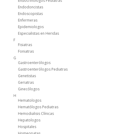
Endocrinólogos Pediatras
Endodoncistas
Endoscopistas
Enfermeras
Epidemiologos
Especialistas en Heridas
F
Fisiatras
Foniatras
G
Gastroenterólogos
Gastroenterólogos Pediatras
Genetistas
Geriatras
Ginecólogos
H
Hematologos
Hematólogos Pediatras
Hemodialisis Clínicas
Hepatologos
Hospitales
Homeopatas