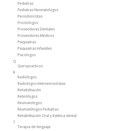
Pediatras
Pediatras Neonatologos
Periodoncistas
Proctologos
Proveedores Dentales
Proveedores Médicos
Psiquiatras
Psiquiatras Infantiles
Psicologos
Q
Quiropracticos
R
Radiólogos
Radiologos Intervencionistas
Rehabilitación
Retinólogos
Reumatologos
Reumatólogos Pediatras
Rehabilitación Oral y Estética dental
T
Terapia de lenguaje