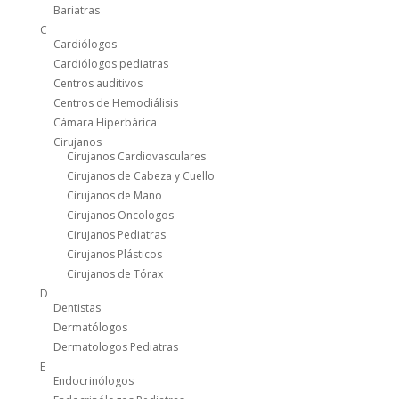
Bariatras
C
Cardiólogos
Cardiólogos pediatras
Centros auditivos
Centros de Hemodiálisis
Cámara Hiperbárica
Cirujanos
Cirujanos Cardiovasculares
Cirujanos de Cabeza y Cuello
Cirujanos de Mano
Cirujanos Oncologos
Cirujanos Pediatras
Cirujanos Plásticos
Cirujanos de Tórax
D
Dentistas
Dermatólogos
Dermatologos Pediatras
E
Endocrinólogos