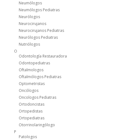
Neumólogos
Neumólogos Pediatras
Neurólogos
Neurocirujanos
Neurocirujanos Pediatras
Neurólogos Pediatras
Nutriólogos
O
Odontología Restauradora
Odontopediatras
Oftalmologos
Oftalmólogos Pediatras
Optometristas
Oncólogos
Oncologos Pediatras
Ortodoncistas
Ortopedistas
Ortopediatras
Otorrinolaringólogo
P
Patologos