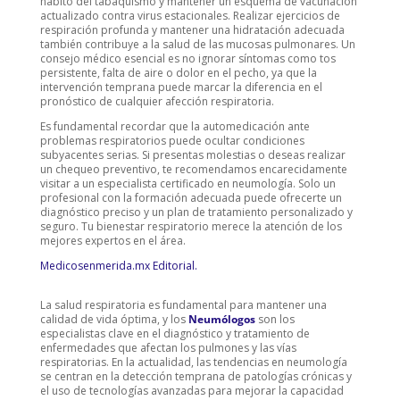
hábito del tabaquismo y mantener un esquema de vacunación
actualizado contra virus estacionales. Realizar ejercicios de
respiración profunda y mantener una hidratación adecuada
también contribuye a la salud de las mucosas pulmonares. Un
consejo médico esencial es no ignorar síntomas como tos
persistente, falta de aire o dolor en el pecho, ya que la
intervención temprana puede marcar la diferencia en el
pronóstico de cualquier afección respiratoria.
Es fundamental recordar que la automedicación ante
problemas respiratorios puede ocultar condiciones
subyacentes serias. Si presentas molestias o deseas realizar
un chequeo preventivo, te recomendamos encarecidamente
visitar a un especialista certificado en neumología. Solo un
profesional con la formación adecuada puede ofrecerte un
diagnóstico preciso y un plan de tratamiento personalizado y
seguro. Tu bienestar respiratorio merece la atención de los
mejores expertos en el área.
Medicosenmerida.mx Editorial.
La salud respiratoria es fundamental para mantener una
calidad de vida óptima, y los
Neumólogos
son los
especialistas clave en el diagnóstico y tratamiento de
enfermedades que afectan los pulmones y las vías
respiratorias. En la actualidad, las tendencias en neumología
se centran en la detección temprana de patologías crónicas y
el uso de tecnologías avanzadas para mejorar la capacidad