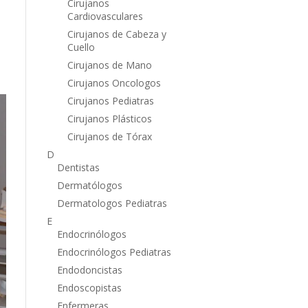
Cirujanos
Cardiovasculares
Cirujanos de Cabeza y
Cuello
Cirujanos de Mano
Cirujanos Oncologos
Cirujanos Pediatras
Cirujanos Plásticos
Cirujanos de Tórax
D
Dentistas
Dermatólogos
Dermatologos Pediatras
E
Endocrinólogos
Endocrinólogos Pediatras
Endodoncistas
Endoscopistas
Enfermeras