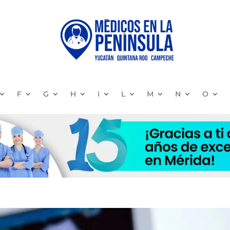
F
G
H
I
L
M
N
O