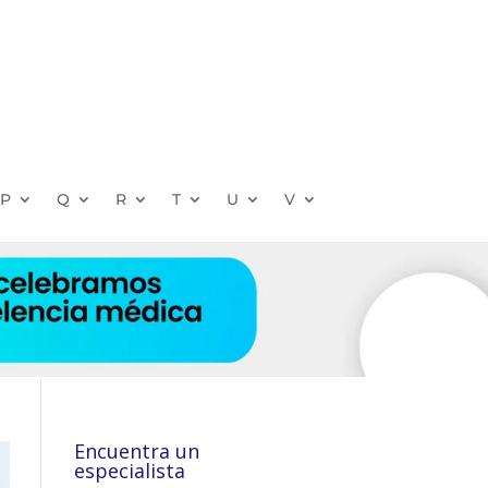
P
Q
R
T
U
V
Encuentra un
especialista