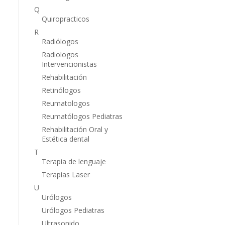
Q
Quiropracticos
R
Radiólogos
Radiologos
Intervencionistas
Rehabilitación
Retinólogos
Reumatologos
Reumatólogos Pediatras
Rehabilitación Oral y
Estética dental
T
Terapia de lenguaje
Terapias Laser
U
Urólogos
Urólogos Pediatras
Ultrasonido