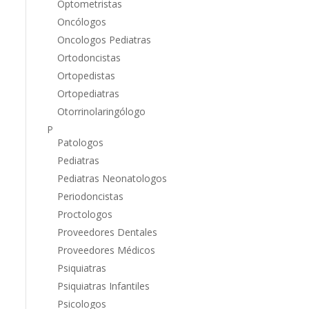
Optometristas
Oncólogos
Oncologos Pediatras
Ortodoncistas
Ortopedistas
Ortopediatras
Otorrinolaringólogo
P
Patologos
Pediatras
Pediatras Neonatologos
Periodoncistas
Proctologos
Proveedores Dentales
Proveedores Médicos
Psiquiatras
Psiquiatras Infantiles
Psicologos