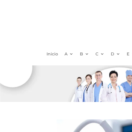
Inicio
A
B
C
D
E