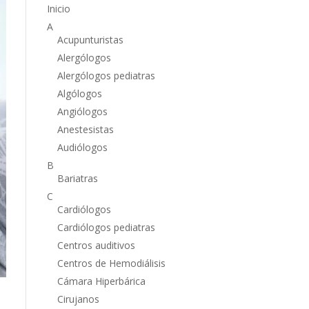
Inicio
A
Acupunturistas
Alergólogos
Alergólogos pediatras
Algólogos
Angiólogos
Anestesistas
Audiólogos
B
Bariatras
C
Cardiólogos
Cardiólogos pediatras
Centros auditivos
Centros de Hemodiálisis
Cámara Hiperbárica
Cirujanos