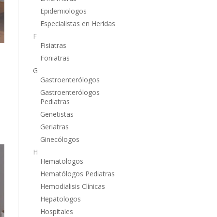
Epidemiologos
Especialistas en Heridas
F
Fisiatras
Foniatras
G
Gastroenterólogos
Gastroenterólogos
Pediatras
Genetistas
Geriatras
Ginecólogos
H
Hematologos
Hematólogos Pediatras
Hemodialisis Clínicas
Hepatologos
Hospitales