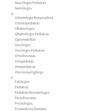
Neurólogos Pediatras
Nutriólogos
O
Odontología Restauradora
Odontopediatras
Oftalmologos
Oftalmólogos Pediatras
Optometristas
Oncólogos
Oncologos Pediatras
Ortodoncistas
Ortopedistas
Ortopediatras
Otorrinolaringólogo
P
Patologos
Pediatras
Pediatras Neonatologos
Periodoncistas
Proctologos
Proveedores Dentales