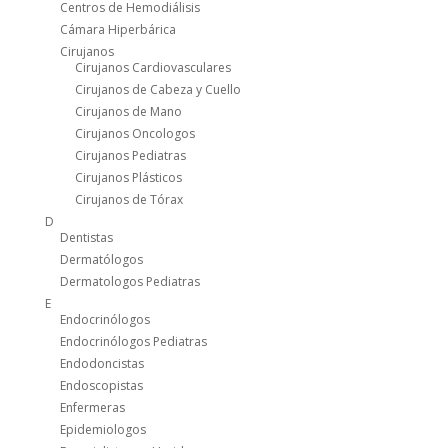
Centros de Hemodiálisis
Cámara Hiperbárica
Cirujanos
Cirujanos Cardiovasculares
Cirujanos de Cabeza y Cuello
Cirujanos de Mano
Cirujanos Oncologos
Cirujanos Pediatras
Cirujanos Plásticos
Cirujanos de Tórax
D
Dentistas
Dermatólogos
Dermatologos Pediatras
E
Endocrinólogos
Endocrinólogos Pediatras
Endodoncistas
Endoscopistas
Enfermeras
Epidemiologos