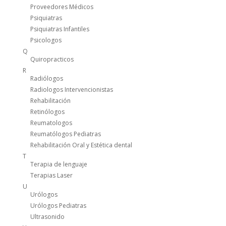
Proveedores Médicos
Psiquiatras
Psiquiatras Infantiles
Psicologos
Q
Quiropracticos
R
Radiólogos
Radiologos Intervencionistas
Rehabilitación
Retinólogos
Reumatologos
Reumatólogos Pediatras
Rehabilitación Oral y Estética dental
T
Terapia de lenguaje
Terapias Laser
U
Urólogos
Urólogos Pediatras
Ultrasonido