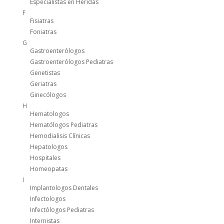
Especialistas en Heridas
F
Fisiatras
Foniatras
G
Gastroenterólogos
Gastroenterólogos Pediatras
Genetistas
Geriatras
Ginecólogos
H
Hematologos
Hematólogos Pediatras
Hemodialisis Clínicas
Hepatologos
Hospitales
Homeopatas
I
Implantologos Dentales
Infectologos
Infectólogos Pediatras
Internistas