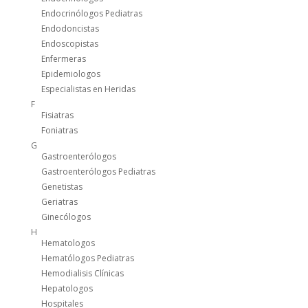
Endocrinólogos Pediatras
Endodoncistas
Endoscopistas
Enfermeras
Epidemiologos
Especialistas en Heridas
F
Fisiatras
Foniatras
G
Gastroenterólogos
Gastroenterólogos Pediatras
Genetistas
Geriatras
Ginecólogos
H
Hematologos
Hematólogos Pediatras
Hemodialisis Clínicas
Hepatologos
Hospitales