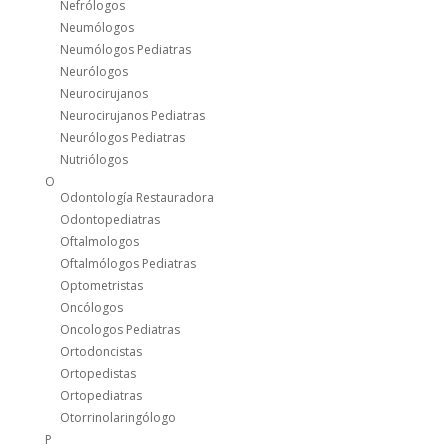
Nefrólogos
Neumólogos
Neumólogos Pediatras
Neurólogos
Neurocirujanos
Neurocirujanos Pediatras
Neurólogos Pediatras
Nutriólogos
O
Odontología Restauradora
Odontopediatras
Oftalmologos
Oftalmólogos Pediatras
Optometristas
Oncólogos
Oncologos Pediatras
Ortodoncistas
Ortopedistas
Ortopediatras
Otorrinolaringólogo
P