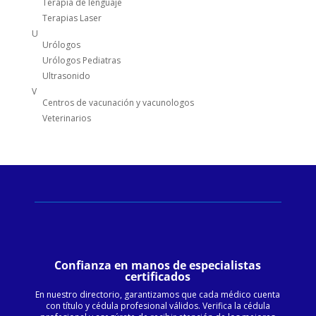
Terapia de lenguaje
Terapias Laser
U
Urólogos
Urólogos Pediatras
Ultrasonido
V
Centros de vacunación y vacunologos
Veterinarios
Confianza en manos de especialistas
certificados
En nuestro directorio, garantizamos que cada médico cuenta
con título y cédula profesional válidos. Verifica la cédula