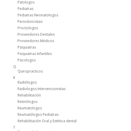
Patologos
Pediatras
Pediatras Neonatologos
Periodoncistas
Proctologos
Proveedores Dentales
Proveedores Médicos
Psiquiatras
Psiquiatras Infantiles
Psicologos
Q
Quiropracticos
R
Radiólogos
Radiologos Intervencionistas
Rehabilitación
Retinólogos
Reumatologos
Reumatólogos Pediatras
Rehabilitación Oral y Estética dental
T