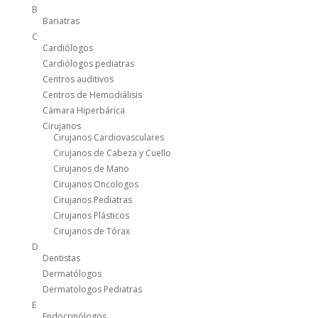
B
Bariatras
C
Cardiólogos
Cardiólogos pediatras
Centros auditivos
Centros de Hemodiálisis
Cámara Hiperbárica
Cirujanos
Cirujanos Cardiovasculares
Cirujanos de Cabeza y Cuello
Cirujanos de Mano
Cirujanos Oncologos
Cirujanos Pediatras
Cirujanos Plásticos
Cirujanos de Tórax
D
Dentistas
Dermatólogos
Dermatologos Pediatras
E
Endocrinólogos