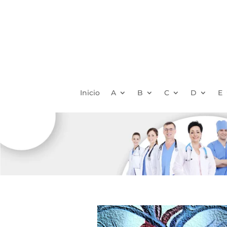
Inicio
A
B
C
D
E