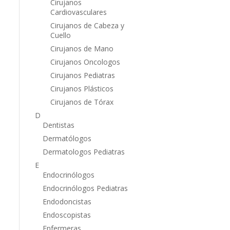
Cirujanos
Cardiovasculares
Cirujanos de Cabeza y
Cuello
Cirujanos de Mano
Cirujanos Oncologos
Cirujanos Pediatras
Cirujanos Plásticos
Cirujanos de Tórax
D
Dentistas
Dermatólogos
Dermatologos Pediatras
E
Endocrinólogos
Endocrinólogos Pediatras
Endodoncistas
Endoscopistas
Enfermeras