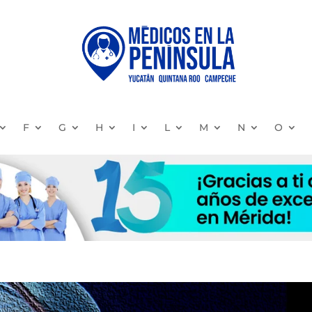
F
G
H
I
L
M
N
O