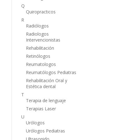
Q
Quiropracticos
R
Radiólogos
Radiologos
Intervencionistas
Rehabilitación
Retinólogos
Reumatologos
Reumatólogos Pediatras
Rehabilitación Oral y
Estética dental
T
Terapia de lenguaje
Terapias Laser
U
Urólogos
Urólogos Pediatras
Ultrasonido