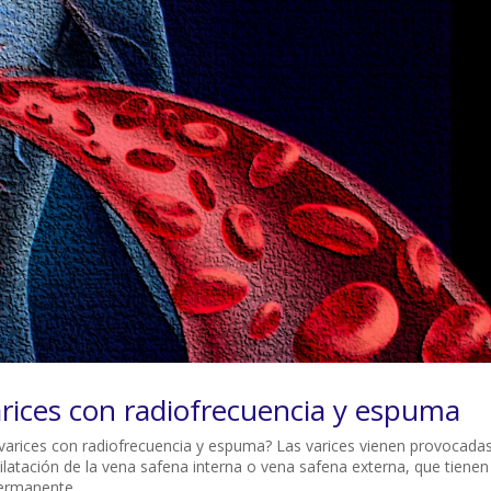
arices con radiofrecuencia y espuma
e varices con radiofrecuencia y espuma? Las varices vienen provocada
dilatación de la vena safena interna o vena safena externa, que tienen
ermanente...