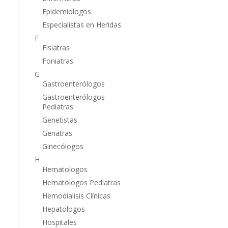
Epidemiologos
Especialistas en Heridas
F
Fisiatras
Foniatras
G
Gastroenterólogos
Gastroenterólogos
Pediatras
Genetistas
Geriatras
Ginecólogos
H
Hematologos
Hematólogos Pediatras
Hemodialisis Clínicas
Hepatologos
Hospitales