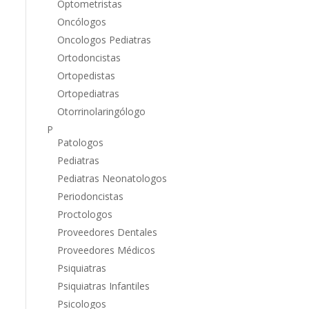
Optometristas
Oncólogos
Oncologos Pediatras
Ortodoncistas
Ortopedistas
Ortopediatras
Otorrinolaringólogo
P
Patologos
Pediatras
Pediatras Neonatologos
Periodoncistas
Proctologos
Proveedores Dentales
Proveedores Médicos
Psiquiatras
Psiquiatras Infantiles
Psicologos