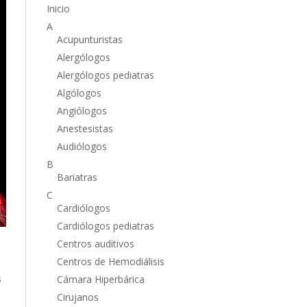
Inicio
A
Acupunturistas
Alergólogos
Alergólogos pediatras
Algólogos
Angiólogos
Anestesistas
Audiólogos
B
Bariatras
C
Cardiólogos
Cardiólogos pediatras
Centros auditivos
Centros de Hemodiálisis
s
Cámara Hiperbárica
Cirujanos