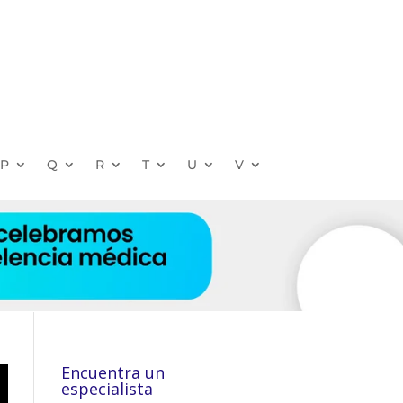
P
Q
R
T
U
V
Encuentra un
especialista