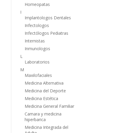
Homeopatas
I
Implantologos Dentales
Infectologos
Infectólogos Pediatras
Internistas
Inmunologos
L
Laboratorios
M
Maxilofaciales
Medicina Alternativa
Medicina del Deporte
Medicina Estética
Medicina General Familiar
Camara y medicina
hiperbarica
Medicina Integrada del
Adulto