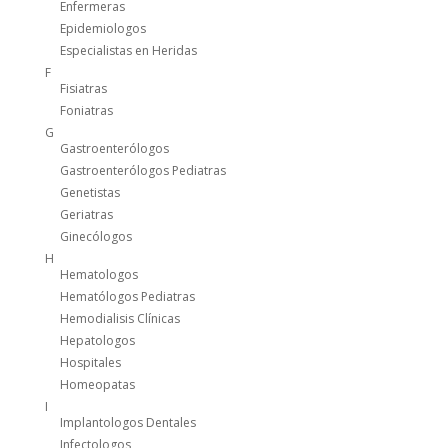
Enfermeras
Epidemiologos
Especialistas en Heridas
F
Fisiatras
Foniatras
G
Gastroenterólogos
Gastroenterólogos Pediatras
Genetistas
Geriatras
Ginecólogos
H
Hematologos
Hematólogos Pediatras
Hemodialisis Clínicas
Hepatologos
Hospitales
Homeopatas
I
Implantologos Dentales
Infectologos