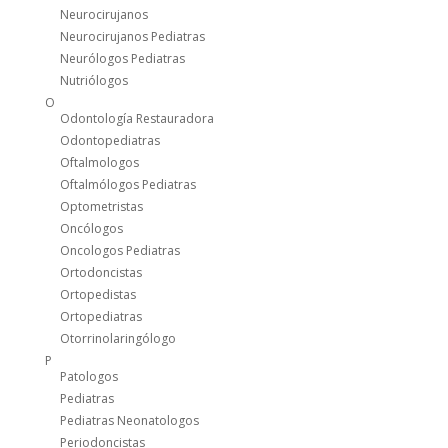
Neurocirujanos
Neurocirujanos Pediatras
Neurólogos Pediatras
Nutriólogos
O
Odontología Restauradora
Odontopediatras
Oftalmologos
Oftalmólogos Pediatras
Optometristas
Oncólogos
Oncologos Pediatras
Ortodoncistas
Ortopedistas
Ortopediatras
Otorrinolaringólogo
P
Patologos
Pediatras
Pediatras Neonatologos
Periodoncistas