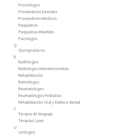
Proctologos
Proveedores Dentales
Proveedores Médicos
Psiquiatras
Psiquiatras Infantiles
Psicologos
Q
Quiropracticos
R
Radiólogos
Radiologos Intervencionistas
Rehabilitación
Retinólogos
Reumatologos
Reumatólogos Pediatras
Rehabilitación Oral y Estética dental
T
Terapia de lenguaje
Terapias Laser
U
Urólogos