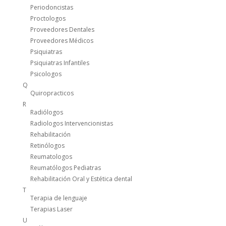
Periodoncistas
Proctologos
Proveedores Dentales
Proveedores Médicos
Psiquiatras
Psiquiatras Infantiles
Psicologos
Q
Quiropracticos
R
Radiólogos
Radiologos Intervencionistas
Rehabilitación
Retinólogos
Reumatologos
Reumatólogos Pediatras
Rehabilitación Oral y Estética dental
T
Terapia de lenguaje
Terapias Laser
U