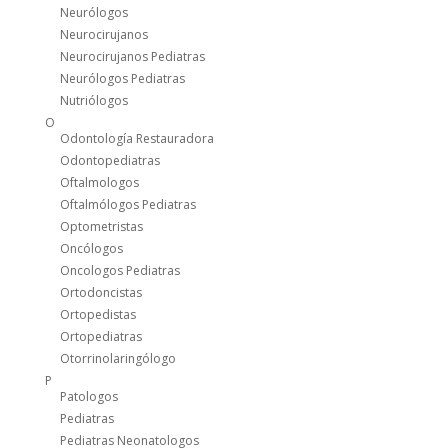
Neurólogos
Neurocirujanos
Neurocirujanos Pediatras
Neurólogos Pediatras
Nutriólogos
O
Odontología Restauradora
Odontopediatras
Oftalmologos
Oftalmólogos Pediatras
Optometristas
Oncólogos
Oncologos Pediatras
Ortodoncistas
Ortopedistas
Ortopediatras
Otorrinolaringólogo
P
Patologos
Pediatras
Pediatras Neonatologos