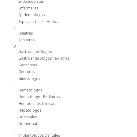
Endoscopistas
Enfermeras
Epidemiologos
Especialistas en Heridas
F
Fisiatras
Foniatras
G
Gastroenterólogos
Gastroenterólogos Pediatras
Genetistas
Geriatras
Ginecólogos
H
Hematologos
Hematólogos Pediatras
Hemodialisis Clínicas
Hepatologos
Hospitales
Homeopatas
I
Implantologos Dentales