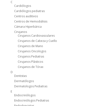
C
Cardiólogos
Cardiólogos pediatras
Centros auditivos
Centros de Hemodiálisis
Cámara Hiperbárica
Cirujanos
Cirujanos Cardiovasculares
Cirujanos de Cabeza y Cuello
Cirujanos de Mano
Cirujanos Oncologos
Cirujanos Pediatras
Cirujanos Plásticos
Cirujanos de Tórax
D
Dentistas
Dermatólogos
Dermatologos Pediatras
E
Endocrinólogos
Endocrinólogos Pediatras
Endodoncistas