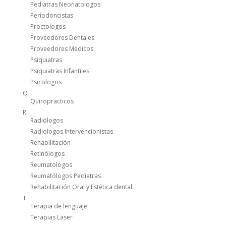
Pediatras Neonatologos
Periodoncistas
Proctologos
Proveedores Dentales
Proveedores Médicos
Psiquiatras
Psiquiatras Infantiles
Psicologos
Q
Quiropracticos
R
Radiólogos
Radiologos Intervencionistas
Rehabilitación
Retinólogos
Reumatologos
Reumatólogos Pediatras
Rehabilitación Oral y Estética dental
T
Terapia de lenguaje
Terapias Laser