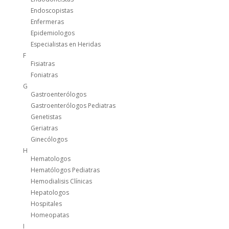
Endoscopistas
Enfermeras
Epidemiologos
Especialistas en Heridas
F
Fisiatras
Foniatras
G
Gastroenterólogos
Gastroenterólogos Pediatras
Genetistas
Geriatras
Ginecólogos
H
Hematologos
Hematólogos Pediatras
Hemodialisis Clínicas
Hepatologos
Hospitales
Homeopatas
I