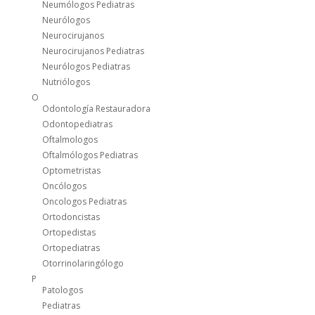
Neumólogos Pediatras
Neurólogos
Neurocirujanos
Neurocirujanos Pediatras
Neurólogos Pediatras
Nutriólogos
O
Odontología Restauradora
Odontopediatras
Oftalmologos
Oftalmólogos Pediatras
Optometristas
Oncólogos
Oncologos Pediatras
Ortodoncistas
Ortopedistas
Ortopediatras
Otorrinolaringólogo
P
Patologos
Pediatras