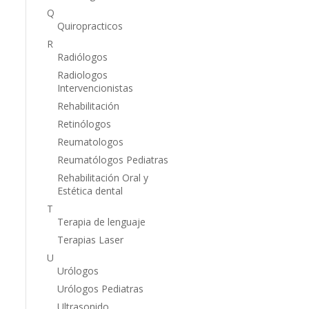
Q
Quiropracticos
R
Radiólogos
Radiologos
Intervencionistas
Rehabilitación
Retinólogos
Reumatologos
Reumatólogos Pediatras
Rehabilitación Oral y
Estética dental
T
Terapia de lenguaje
Terapias Laser
U
Urólogos
Urólogos Pediatras
Ultrasonido