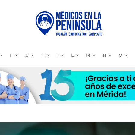
F
G
H
I
L
M
N
O