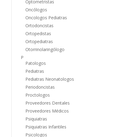
Optometristas
Oncólogos
Oncologos Pediatras
Ortodoncistas
Ortopedistas
Ortopediatras
Otorrinolaringólogo
P
Patologos
Pediatras
Pediatras Neonatologos
Periodoncistas
Proctologos
Proveedores Dentales
Proveedores Médicos
Psiquiatras
Psiquiatras Infantiles
Psicologos