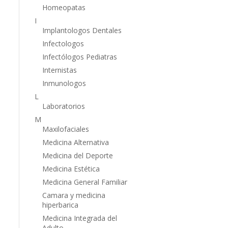
Homeopatas
I
Implantologos Dentales
Infectologos
Infectólogos Pediatras
Internistas
Inmunologos
L
Laboratorios
M
Maxilofaciales
Medicina Alternativa
Medicina del Deporte
Medicina Estética
Medicina General Familiar
Camara y medicina
hiperbarica
Medicina Integrada del
Adulto