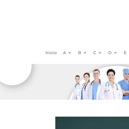
Inicio
A
B
C
D
E