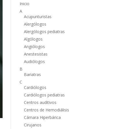
Inicio
A
Acupunturistas
Alergólogos
Alergólogos pediatras
Algólogos
Angiólogos
Anestesistas
Audiólogos
B
Bariatras
C
Cardiólogos
Cardiólogos pediatras
Centros auditivos
Centros de Hemodiálisis
Cámara Hiperbárica
Cirujanos