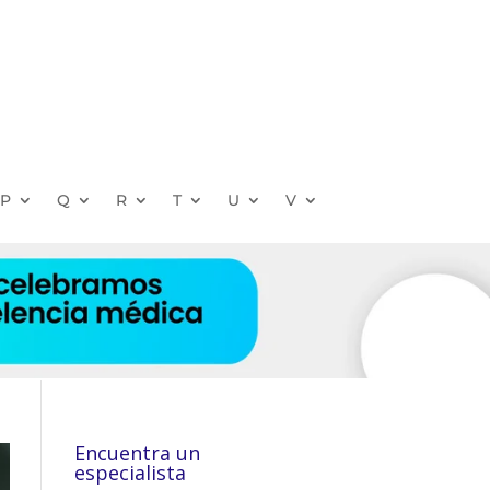
P
Q
R
T
U
V
Encuentra un
especialista