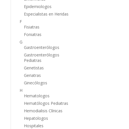
Epidemiologos
Especialistas en Heridas
F
Fisiatras
Foniatras
G
Gastroenterólogos
Gastroenterólogos
Pediatras
Genetistas
Geriatras
Ginecólogos
H
Hematologos
Hematólogos Pediatras
Hemodialisis Clínicas
Hepatologos
Hospitales