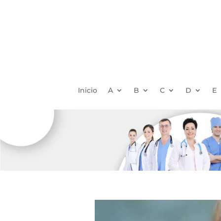
Inicio
A
B
C
D
E