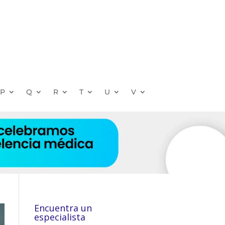
P
Q
R
T
U
V
Encuentra un
especialista