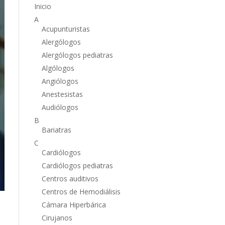
Inicio
A
Acupunturistas
Alergólogos
Alergólogos pediatras
Algólogos
Angiólogos
Anestesistas
Audiólogos
B
Bariatras
C
Cardiólogos
Cardiólogos pediatras
Centros auditivos
Centros de Hemodiálisis
Cámara Hiperbárica
Cirujanos