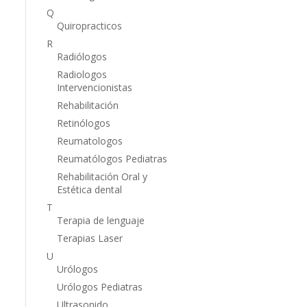
Q
Quiropracticos
R
Radiólogos
Radiologos
Intervencionistas
Rehabilitación
Retinólogos
Reumatologos
Reumatólogos Pediatras
Rehabilitación Oral y
Estética dental
T
Terapia de lenguaje
Terapias Laser
U
Urólogos
Urólogos Pediatras
Ultrasonido