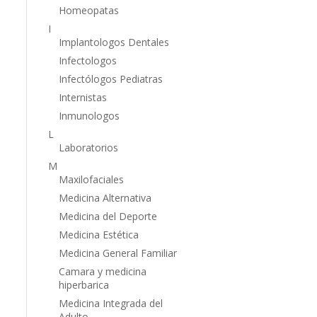
Homeopatas
I
Implantologos Dentales
Infectologos
Infectólogos Pediatras
Internistas
Inmunologos
L
Laboratorios
M
Maxilofaciales
Medicina Alternativa
Medicina del Deporte
Medicina Estética
Medicina General Familiar
Camara y medicina
hiperbarica
Medicina Integrada del
Adulto