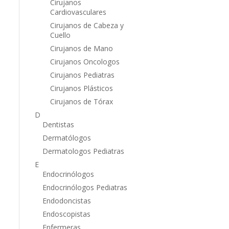
Cirujanos
Cardiovasculares
Cirujanos de Cabeza y
Cuello
Cirujanos de Mano
Cirujanos Oncologos
Cirujanos Pediatras
Cirujanos Plásticos
Cirujanos de Tórax
D
Dentistas
Dermatólogos
Dermatologos Pediatras
E
Endocrinólogos
Endocrinólogos Pediatras
Endodoncistas
Endoscopistas
Enfermeras