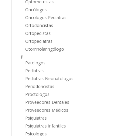
Optometristas
Oncólogos
Oncologos Pediatras
Ortodoncistas
Ortopedistas
Ortopediatras
Otorrinolaringólogo
P
Patologos
Pediatras
Pediatras Neonatologos
Periodoncistas
Proctologos
Proveedores Dentales
Proveedores Médicos
Psiquiatras
Psiquiatras Infantiles
Psicologos