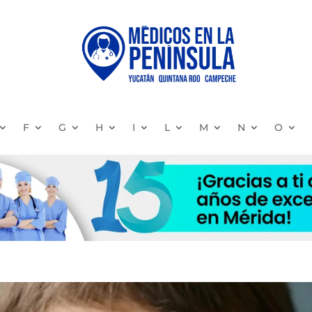
F
G
H
I
L
M
N
O