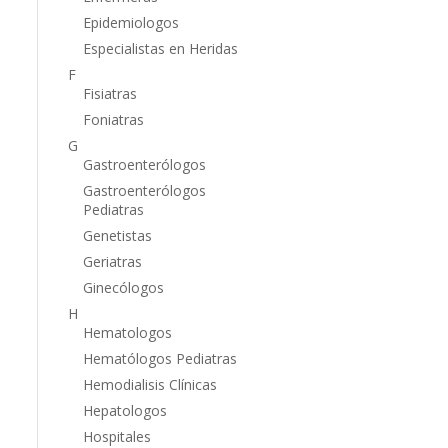
Epidemiologos
Especialistas en Heridas
F
Fisiatras
Foniatras
G
Gastroenterólogos
Gastroenterólogos
Pediatras
Genetistas
Geriatras
Ginecólogos
H
Hematologos
Hematólogos Pediatras
Hemodialisis Clínicas
Hepatologos
Hospitales