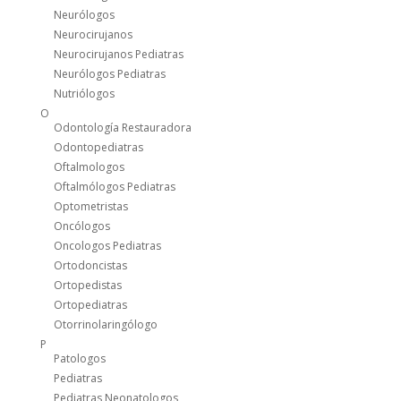
Neurólogos
Neurocirujanos
Neurocirujanos Pediatras
Neurólogos Pediatras
Nutriólogos
O
Odontología Restauradora
Odontopediatras
Oftalmologos
Oftalmólogos Pediatras
Optometristas
Oncólogos
Oncologos Pediatras
Ortodoncistas
Ortopedistas
Ortopediatras
Otorrinolaringólogo
P
Patologos
Pediatras
Pediatras Neonatologos