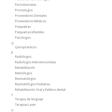
Periodoncistas
Proctologos
Proveedores Dentales
Proveedores Médicos
Psiquiatras
Psiquiatras Infantiles
Psicologos
Q
Quiropracticos
R
Radiólogos
Radiologos Intervencionistas
Rehabilitación
Retinólogos
Reumatologos
Reumatólogos Pediatras
Rehabilitación Oral y Estética dental
T
Terapia de lenguaje
Terapias Laser
U