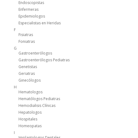
Endoscopistas
Enfermeras
Epidemiologos
Especialistas en Heridas
F
Fisiatras
Foniatras
G
Gastroenterólogos
Gastroenterólogos Pediatras
Genetistas
Geriatras
Ginecólogos
H
Hematologos
Hematólogos Pediatras
Hemodialisis Clínicas
Hepatologos
Hospitales
Homeopatas
I
Implantologos Dentales