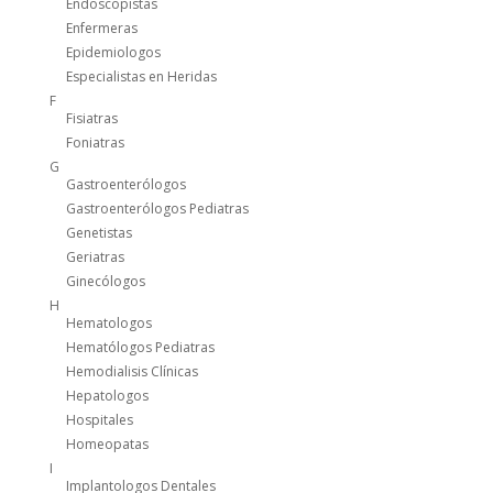
Endoscopistas
Enfermeras
Epidemiologos
Especialistas en Heridas
F
Fisiatras
Foniatras
G
Gastroenterólogos
Gastroenterólogos Pediatras
Genetistas
Geriatras
Ginecólogos
H
Hematologos
Hematólogos Pediatras
Hemodialisis Clínicas
Hepatologos
Hospitales
Homeopatas
I
Implantologos Dentales