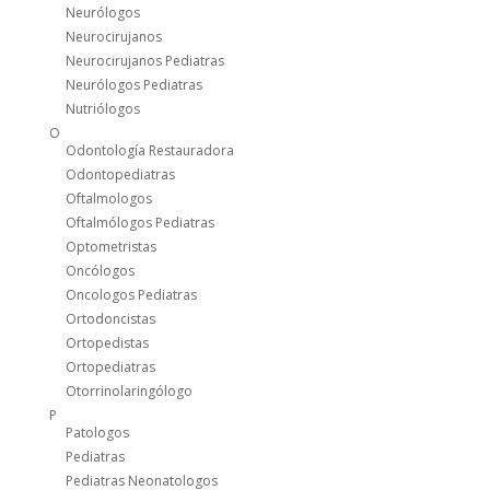
Neurólogos
Neurocirujanos
Neurocirujanos Pediatras
Neurólogos Pediatras
Nutriólogos
O
Odontología Restauradora
Odontopediatras
Oftalmologos
Oftalmólogos Pediatras
Optometristas
Oncólogos
Oncologos Pediatras
Ortodoncistas
Ortopedistas
Ortopediatras
Otorrinolaringólogo
P
Patologos
Pediatras
Pediatras Neonatologos