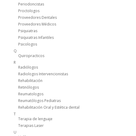
Periodoncistas
Proctologos
Proveedores Dentales
Proveedores Médicos
Psiquiatras
Psiquiatras Infantiles
Psicologos
Q
Quiropracticos
R
Radiólogos
Radiologos Intervencionistas
Rehabilitación
Retinólogos
Reumatologos
Reumatólogos Pediatras
Rehabilitación Oral y Estética dental
T
Terapia de lenguaje
Terapias Laser
U