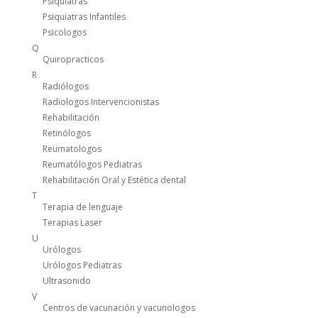
Psiquiatras
Psiquiatras Infantiles
Psicologos
Q
Quiropracticos
R
Radiólogos
Radiologos Intervencionistas
Rehabilitación
Retinólogos
Reumatologos
Reumatólogos Pediatras
Rehabilitación Oral y Estética dental
T
Terapia de lenguaje
Terapias Laser
U
Urólogos
Urólogos Pediatras
Ultrasonido
V
Centros de vacunación y vacunologos