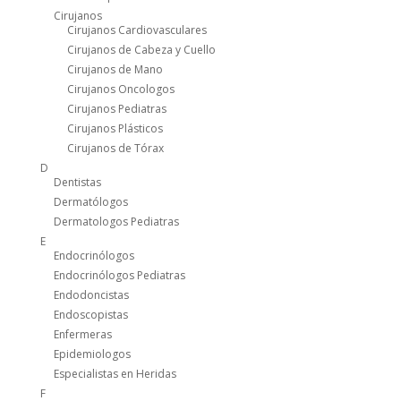
Cirujanos
Cirujanos Cardiovasculares
Cirujanos de Cabeza y Cuello
Cirujanos de Mano
Cirujanos Oncologos
Cirujanos Pediatras
Cirujanos Plásticos
Cirujanos de Tórax
D
Dentistas
Dermatólogos
Dermatologos Pediatras
E
Endocrinólogos
Endocrinólogos Pediatras
Endodoncistas
Endoscopistas
Enfermeras
Epidemiologos
Especialistas en Heridas
F