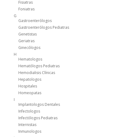
Fisiatras
Foniatras
G
Gastroenterólogos
Gastroenterólogos Pediatras
Genetistas
Geriatras
Ginecólogos
H
Hematologos
Hematólogos Pediatras
Hemodialisis Clínicas
Hepatologos
Hospitales
Homeopatas
I
Implantologos Dentales
Infectologos
Infectólogos Pediatras
Internistas
Inmunologos