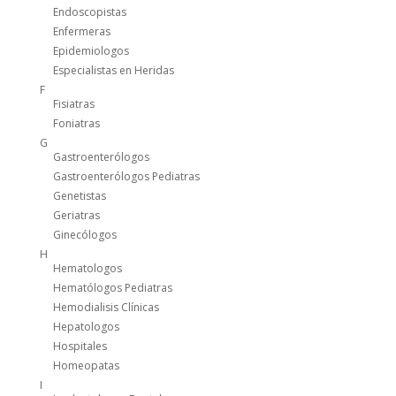
Endoscopistas
Enfermeras
Epidemiologos
Especialistas en Heridas
F
Fisiatras
Foniatras
G
Gastroenterólogos
Gastroenterólogos Pediatras
Genetistas
Geriatras
Ginecólogos
H
Hematologos
Hematólogos Pediatras
Hemodialisis Clínicas
Hepatologos
Hospitales
Homeopatas
I