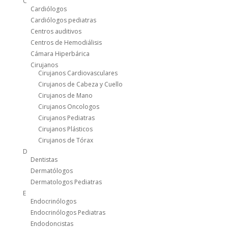
C
Cardiólogos
Cardiólogos pediatras
Centros auditivos
Centros de Hemodiálisis
Cámara Hiperbárica
Cirujanos
Cirujanos Cardiovasculares
Cirujanos de Cabeza y Cuello
Cirujanos de Mano
Cirujanos Oncologos
Cirujanos Pediatras
Cirujanos Plásticos
Cirujanos de Tórax
D
Dentistas
Dermatólogos
Dermatologos Pediatras
E
Endocrinólogos
Endocrinólogos Pediatras
Endodoncistas