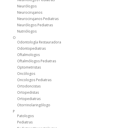
Neurólogos
Neurocirujanos
Neurocirujanos Pediatras
Neurólogos Pediatras
Nutriólogos
O
Odontología Restauradora
Odontopediatras
Oftalmologos
Oftalmólogos Pediatras
Optometristas
Oncólogos
Oncologos Pediatras
Ortodoncistas
Ortopedistas
Ortopediatras
Otorrinolaringólogo
P
Patologos
Pediatras