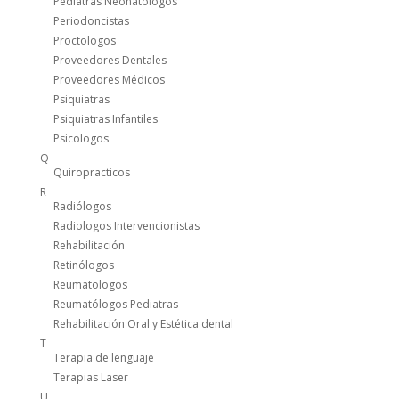
Pediatras Neonatologos
Periodoncistas
Proctologos
Proveedores Dentales
Proveedores Médicos
Psiquiatras
Psiquiatras Infantiles
Psicologos
Q
Quiropracticos
R
Radiólogos
Radiologos Intervencionistas
Rehabilitación
Retinólogos
Reumatologos
Reumatólogos Pediatras
Rehabilitación Oral y Estética dental
T
Terapia de lenguaje
Terapias Laser
U