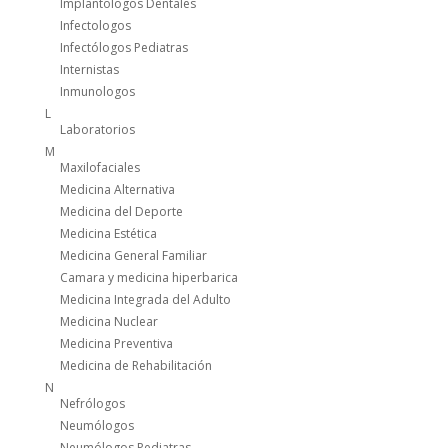
Implantologos Dentales
Infectologos
Infectólogos Pediatras
Internistas
Inmunologos
L
Laboratorios
M
Maxilofaciales
Medicina Alternativa
Medicina del Deporte
Medicina Estética
Medicina General Familiar
Camara y medicina hiperbarica
Medicina Integrada del Adulto
Medicina Nuclear
Medicina Preventiva
Medicina de Rehabilitación
N
Nefrólogos
Neumólogos
Neumólogos Pediatras