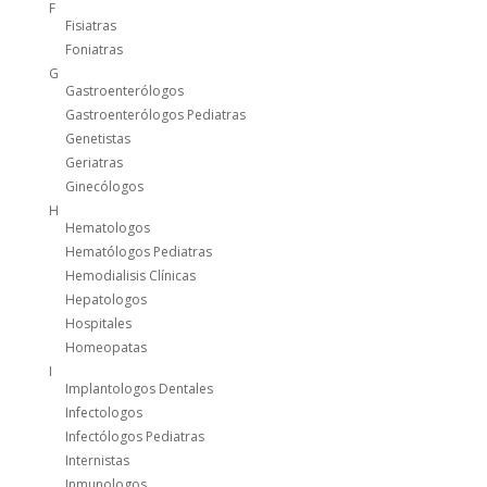
F
Fisiatras
Foniatras
G
Gastroenterólogos
Gastroenterólogos Pediatras
Genetistas
Geriatras
Ginecólogos
H
Hematologos
Hematólogos Pediatras
Hemodialisis Clínicas
Hepatologos
Hospitales
Homeopatas
I
Implantologos Dentales
Infectologos
Infectólogos Pediatras
Internistas
Inmunologos