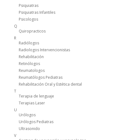
Psiquiatras
Psiquiatras Infantiles
Psicologos
Q
Quiropracticos
R
Radiólogos
Radiologos Intervencionistas
Rehabilitación
Retinólogos
Reumatologos
Reumatólogos Pediatras
Rehabilitación Oral y Estética dental
T
Terapia de lenguaje
Terapias Laser
U
Urólogos
Urólogos Pediatras
Ultrasonido
V