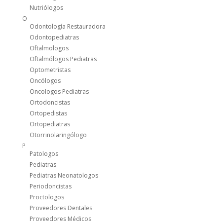
Nutriólogos
O
Odontología Restauradora
Odontopediatras
Oftalmologos
Oftalmólogos Pediatras
Optometristas
Oncólogos
Oncologos Pediatras
Ortodoncistas
Ortopedistas
Ortopediatras
Otorrinolaringólogo
P
Patologos
Pediatras
Pediatras Neonatologos
Periodoncistas
Proctologos
Proveedores Dentales
Proveedores Médicos