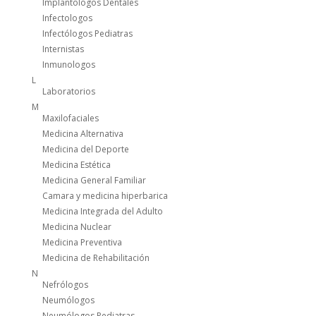
Implantologos Dentales
Infectologos
Infectólogos Pediatras
Internistas
Inmunologos
L
Laboratorios
M
Maxilofaciales
Medicina Alternativa
Medicina del Deporte
Medicina Estética
Medicina General Familiar
Camara y medicina hiperbarica
Medicina Integrada del Adulto
Medicina Nuclear
Medicina Preventiva
Medicina de Rehabilitación
N
Nefrólogos
Neumólogos
Neumólogos Pediatras