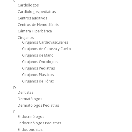
C
Cardiólogos
Cardiólogos pediatras
Centros auditivos
Centros de Hemodiálisis
Cámara Hiperbárica
Cirujanos
Cirujanos Cardiovasculares
Cirujanos de Cabeza y Cuello
Cirujanos de Mano
Cirujanos Oncologos
Cirujanos Pediatras
Cirujanos Plásticos
Cirujanos de Tórax
D
Dentistas
Dermatólogos
Dermatologos Pediatras
E
Endocrinólogos
Endocrinólogos Pediatras
Endodoncistas