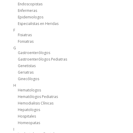
Endoscopistas
Enfermeras
Epidemiologos
Especialistas en Heridas
F
Fisiatras
Foniatras
G
Gastroenterólogos
Gastroenterólogos Pediatras
Genetistas
Geriatras
Ginecólogos
H
Hematologos
Hematólogos Pediatras
Hemodialisis Clínicas
Hepatologos
Hospitales
Homeopatas
I