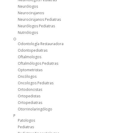
Neurólogos
Neurocirujanos
Neurocirujanos Pediatras
Neurólogos Pediatras
Nutriólogos
O
Odontología Restauradora
Odontopediatras
Oftalmologos
Oftalmólogos Pediatras
Optometristas
Oncólogos
Oncologos Pediatras
Ortodoncistas
Ortopedistas
Ortopediatras
Otorrinolaringólogo
P
Patologos
Pediatras