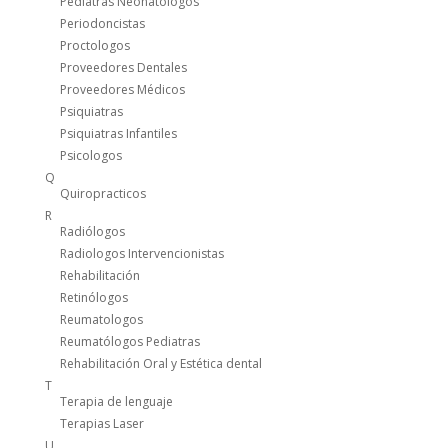
Pediatras Neonatologos
Periodoncistas
Proctologos
Proveedores Dentales
Proveedores Médicos
Psiquiatras
Psiquiatras Infantiles
Psicologos
Q
Quiropracticos
R
Radiólogos
Radiologos Intervencionistas
Rehabilitación
Retinólogos
Reumatologos
Reumatólogos Pediatras
Rehabilitación Oral y Estética dental
T
Terapia de lenguaje
Terapias Laser
U