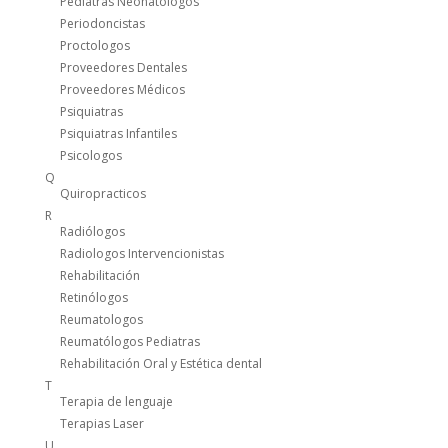
Pediatras Neonatologos
Periodoncistas
Proctologos
Proveedores Dentales
Proveedores Médicos
Psiquiatras
Psiquiatras Infantiles
Psicologos
Q
Quiropracticos
R
Radiólogos
Radiologos Intervencionistas
Rehabilitación
Retinólogos
Reumatologos
Reumatólogos Pediatras
Rehabilitación Oral y Estética dental
T
Terapia de lenguaje
Terapias Laser
U