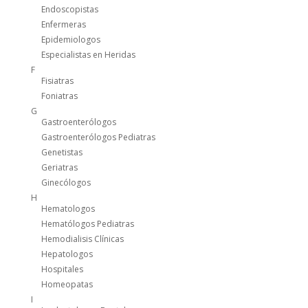
Endoscopistas
Enfermeras
Epidemiologos
Especialistas en Heridas
F
Fisiatras
Foniatras
G
Gastroenterólogos
Gastroenterólogos Pediatras
Genetistas
Geriatras
Ginecólogos
H
Hematologos
Hematólogos Pediatras
Hemodialisis Clínicas
Hepatologos
Hospitales
Homeopatas
I