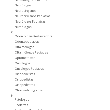
Neurólogos
Neurocirujanos
Neurocirujanos Pediatras
Neurólogos Pediatras
Nutriólogos
O
Odontología Restauradora
Odontopediatras
Oftalmologos
Oftalmólogos Pediatras
Optometristas
Oncólogos
Oncologos Pediatras
Ortodoncistas
Ortopedistas
Ortopediatras
Otorrinolaringólogo
P
Patologos
Pediatras