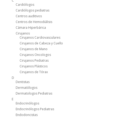
C
Cardiólogos
Cardiólogos pediatras
Centros auditivos
Centros de Hemodiálisis
Cámara Hiperbárica
Cirujanos
Cirujanos Cardiovasculares
Cirujanos de Cabeza y Cuello
Cirujanos de Mano
Cirujanos Oncologos
Cirujanos Pediatras
Cirujanos Plásticos
Cirujanos de Tórax
D
Dentistas
Dermatólogos
Dermatologos Pediatras
E
Endocrinólogos
Endocrinólogos Pediatras
Endodoncistas