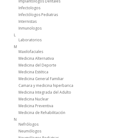
Implantologos Dentales
Infectologos
Infectólogos Pediatras
Internistas
Inmunologos
L
Laboratorios
M
Maxilofaciales
Medicina Alternativa
Medicina del Deporte
Medicina Estética
Medicina General Familiar
Camara y medicina hiperbarica
Medicina Integrada del Adulto
Medicina Nuclear
Medicina Preventiva
Medicina de Rehabilitación
N
Nefrólogos
Neumólogos
Neumólogos Pediatras