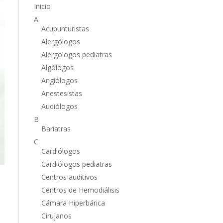
Inicio
A
Acupunturistas
Alergólogos
Alergólogos pediatras
Algólogos
Angiólogos
Anestesistas
Audiólogos
B
Bariatras
C
Cardiólogos
Cardiólogos pediatras
Centros auditivos
Centros de Hemodiálisis
Cámara Hiperbárica
Cirujanos