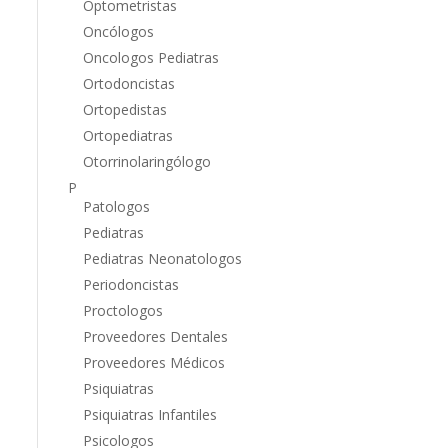
Optometristas
Oncólogos
Oncologos Pediatras
Ortodoncistas
Ortopedistas
Ortopediatras
Otorrinolaringólogo
P
Patologos
Pediatras
Pediatras Neonatologos
Periodoncistas
Proctologos
Proveedores Dentales
Proveedores Médicos
Psiquiatras
Psiquiatras Infantiles
Psicologos