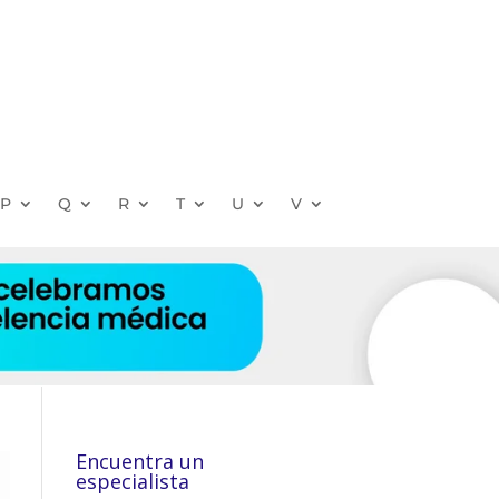
P
Q
R
T
U
V
Encuentra un
especialista