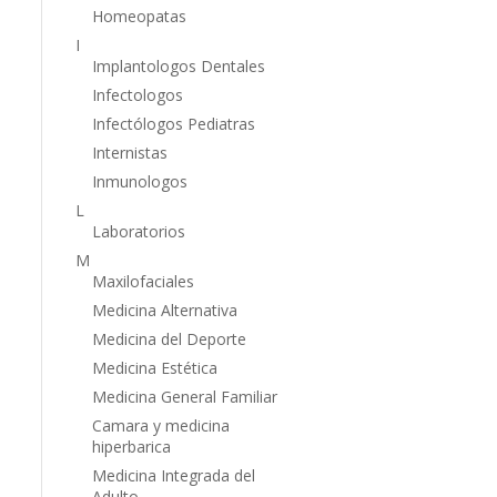
Homeopatas
I
Implantologos Dentales
Infectologos
Infectólogos Pediatras
Internistas
Inmunologos
L
Laboratorios
M
Maxilofaciales
Medicina Alternativa
Medicina del Deporte
Medicina Estética
Medicina General Familiar
Camara y medicina
hiperbarica
Medicina Integrada del
Adulto