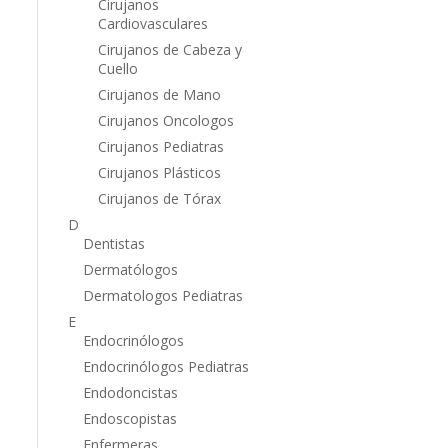
Cirujanos
Cardiovasculares
Cirujanos de Cabeza y
Cuello
Cirujanos de Mano
Cirujanos Oncologos
Cirujanos Pediatras
Cirujanos Plásticos
Cirujanos de Tórax
D
Dentistas
Dermatólogos
Dermatologos Pediatras
E
Endocrinólogos
Endocrinólogos Pediatras
Endodoncistas
Endoscopistas
Enfermeras