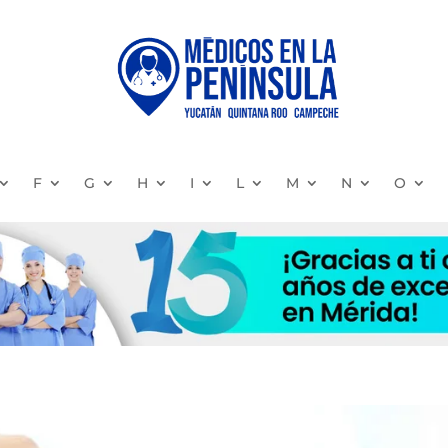
F
G
H
I
L
M
N
O