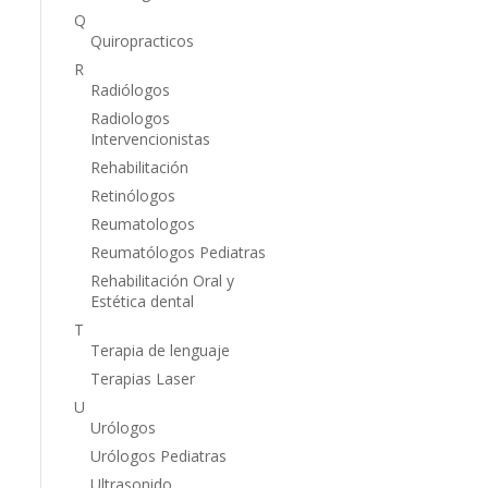
Q
Quiropracticos
R
Radiólogos
Radiologos
Intervencionistas
Rehabilitación
Retinólogos
Reumatologos
Reumatólogos Pediatras
Rehabilitación Oral y
Estética dental
T
Terapia de lenguaje
Terapias Laser
U
Urólogos
Urólogos Pediatras
Ultrasonido