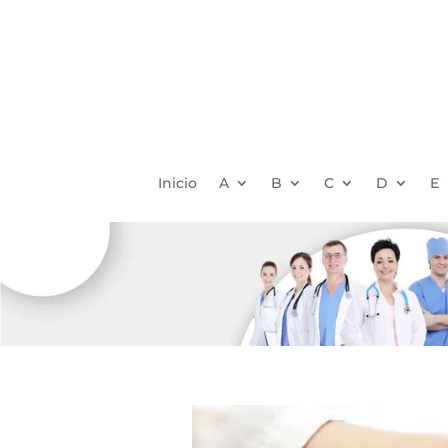
Inicio
A
B
C
D
E