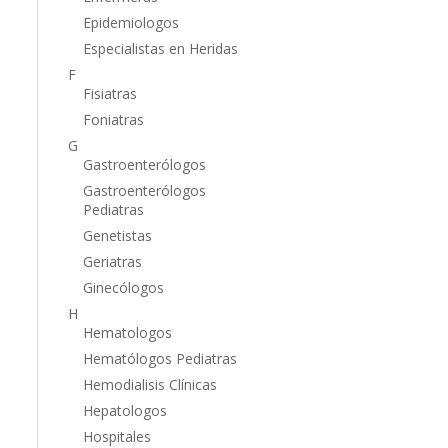
Epidemiologos
Especialistas en Heridas
F
Fisiatras
Foniatras
G
Gastroenterólogos
Gastroenterólogos
Pediatras
Genetistas
Geriatras
Ginecólogos
H
Hematologos
Hematólogos Pediatras
Hemodialisis Clínicas
Hepatologos
Hospitales