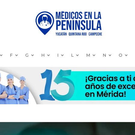
F
G
H
I
L
M
N
O