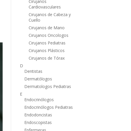
Cirujanos
Cardiovasculares
Cirujanos de Cabeza y
Cuello
Cirujanos de Mano
Cirujanos Oncologos
Cirujanos Pediatras
Cirujanos Plásticos
Cirujanos de Tórax
D
Dentistas
Dermatólogos
Dermatologos Pediatras
E
Endocrinólogos
Endocrinólogos Pediatras
Endodoncistas
Endoscopistas
Enfermeras