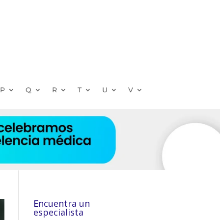
P
Q
R
T
U
V
Encuentra un
especialista