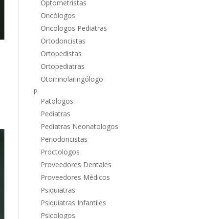
Optometristas
Oncólogos
Oncologos Pediatras
Ortodoncistas
Ortopedistas
Ortopediatras
Otorrinolaringólogo
P
Patologos
Pediatras
Pediatras Neonatologos
Periodoncistas
Proctologos
Proveedores Dentales
Proveedores Médicos
Psiquiatras
Psiquiatras Infantiles
Psicologos