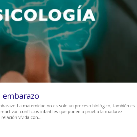
l embarazo
embarazo La maternidad no es solo un proceso biológico, también es
e reactivan conflictos infantiles que ponen a prueba la madurez
relación vívida con...