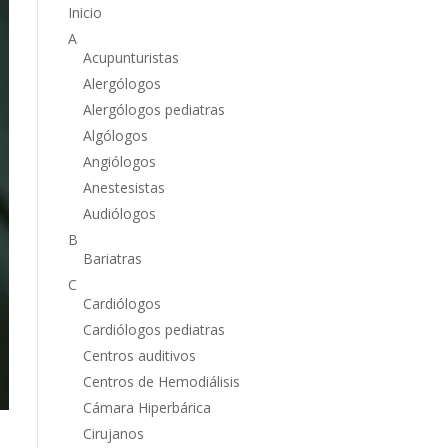
Inicio
A
Acupunturistas
Alergólogos
Alergólogos pediatras
Algólogos
Angiólogos
Anestesistas
Audiólogos
B
Bariatras
C
Cardiólogos
Cardiólogos pediatras
Centros auditivos
Centros de Hemodiálisis
Cámara Hiperbárica
Cirujanos