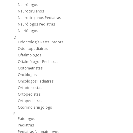
Neurólogos
Neurocirujanos
Neurocirujanos Pediatras
Neurólogos Pediatras
Nutriólogos
O
Odontología Restauradora
Odontopediatras
Oftalmologos
Oftalmólogos Pediatras
Optometristas
Oncólogos
Oncologos Pediatras
Ortodoncistas
Ortopedistas
Ortopediatras
Otorrinolaringólogo
P
Patologos
Pediatras
Pediatras Neonatologos