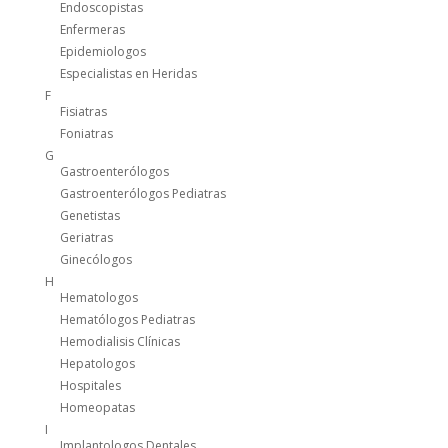
Endoscopistas
Enfermeras
Epidemiologos
Especialistas en Heridas
F
Fisiatras
Foniatras
G
Gastroenterólogos
Gastroenterólogos Pediatras
Genetistas
Geriatras
Ginecólogos
H
Hematologos
Hematólogos Pediatras
Hemodialisis Clínicas
Hepatologos
Hospitales
Homeopatas
I
Implantologos Dentales