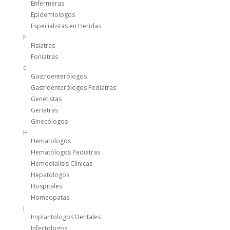
Enfermeras
Epidemiologos
Especialistas en Heridas
F
Fisiatras
Foniatras
G
Gastroenterólogos
Gastroenterólogos Pediatras
Genetistas
Geriatras
Ginecólogos
H
Hematologos
Hematólogos Pediatras
Hemodialisis Clínicas
Hepatologos
Hospitales
Homeopatas
I
Implantologos Dentales
Infectologos