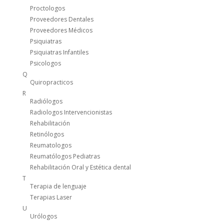
Proctologos
Proveedores Dentales
Proveedores Médicos
Psiquiatras
Psiquiatras Infantiles
Psicologos
Q
Quiropracticos
R
Radiólogos
Radiologos Intervencionistas
Rehabilitación
Retinólogos
Reumatologos
Reumatólogos Pediatras
Rehabilitación Oral y Estética dental
T
Terapia de lenguaje
Terapias Laser
U
Urólogos