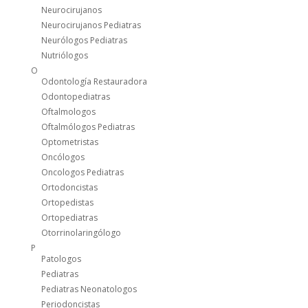
Neurocirujanos
Neurocirujanos Pediatras
Neurólogos Pediatras
Nutriólogos
O
Odontología Restauradora
Odontopediatras
Oftalmologos
Oftalmólogos Pediatras
Optometristas
Oncólogos
Oncologos Pediatras
Ortodoncistas
Ortopedistas
Ortopediatras
Otorrinolaringólogo
P
Patologos
Pediatras
Pediatras Neonatologos
Periodoncistas