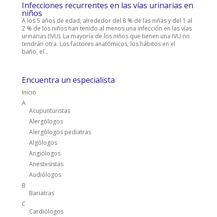
Infecciones recurrentes en las vías urinarias en
niños
​A los 5 años de edad, alrededor del 8 % de las niñas y del 1 al
2 % de los niños han tenido al menos una infección en las vías
urinarias (IVU). La mayoría de los niños que tienen una IVU no
tendrán otra. Los factores anatómicos, los hábitos en el
baño, el...
Encuentra un especialista
Inicio
A
Acupunturistas
Alergólogos
Alergólogos pediatras
Algólogos
Angiólogos
Anestesistas
Audiólogos
B
Bariatras
C
Cardiólogos